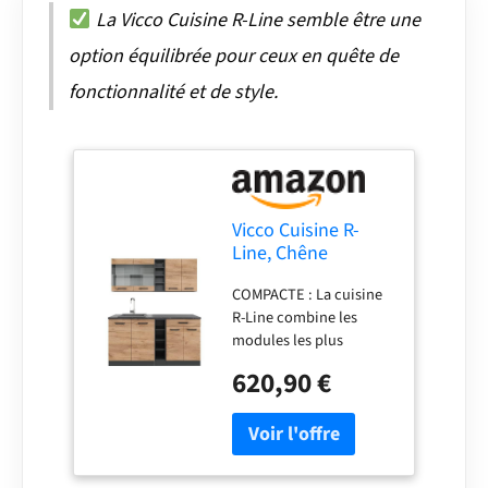
La Vicco Cuisine R-Line semble être une
option équilibrée pour ceux en quête de
fonctionnalité et de style.
Vicco Cuisine R-
Line, Chêne
doré/Anthracite,
COMPACTE : La cuisine
160cm
R-Line combine les
modules les plus
importants dans un
620,90 €
espace réduit. Des
façades entièrement
intégrées pour lave-
vaisselle Vicco sont
disponibles en option.