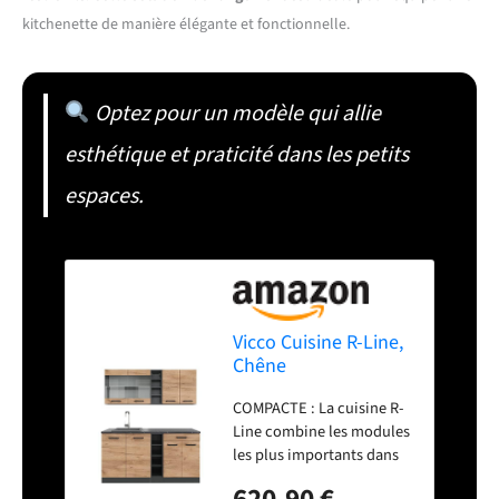
kitchenette de manière élégante et fonctionnelle.
Optez pour un modèle qui allie
esthétique et praticité dans les petits
espaces.
Vicco Cuisine R-Line,
Chêne
doré/Anthracite,
COMPACTE : La cuisine R-
160cm
Line combine les modules
les plus importants dans
un espace réduit. Des