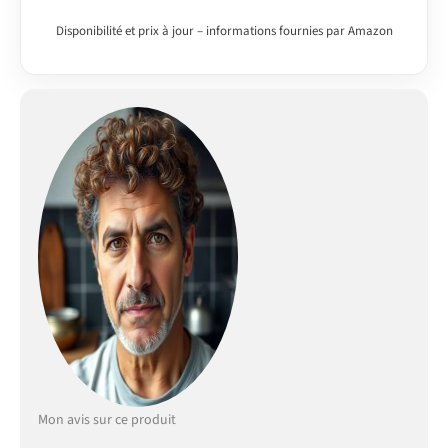
COMBINAISON
PRATIQUE : La cuisine
Disponibilité et prix à jour – informations fournies par Amazon
single avec 3 meubles
bas et 3 meubles hauts
dispose d’étagères
ouvertes et offre un
espace de rangement
fonctionnel. Les pieds
réglables en hauteur
assurent un confort
supplémentaire.
DIMENSIONS : Le bloc
cuisine a une largeur de
160 cm. Les meubles
bas ont une profondeur
de 46 cm. Toutes les
dimensions détaillées
sont indiquées sur les
photos. MATÉRIAU : Les
façades et le corps de la
Mon avis sur ce produit
cuisine sont fabriqués