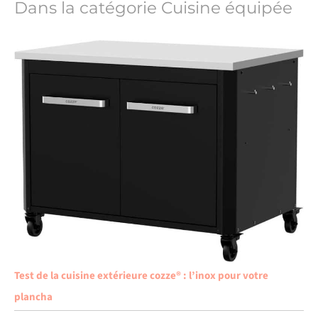
Dans la catégorie Cuisine équipée
Test de la cuisine extérieure cozze® : l’inox pour votre
plancha