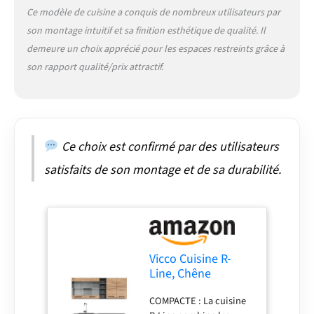
en panneau de
Ce modèle de cuisine a conquis de nombreux utilisateurs par
particules de 16 mm
son montage intuitif et sa finition esthétique de qualité. Il
avec revêtement en
résine mélaminée.
demeure un choix apprécié pour les espaces restreints grâce à
CONTENU DE
son rapport qualité/prix attractif.
LIVRAISON : Bloc
cuisine sans plan de
travail, matériel de
montage, instructions
de montage (sauf
Ce choix est confirmé par des utilisateurs
indication contraire, les
appareils
satisfaits de son montage et de sa durabilité.
électroménagers et les
décorations ne sont pas
compris dans la
livraison).
Vicco Cuisine R-
Line, Chêne
doré/Anthracite,
COMPACTE : La cuisine
160cm