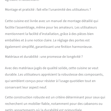
la cuisine sont fabriqués
en panneau de particules
Montage et praticité : fait-elle l’unanimité des utilisateurs ?
de 16 mm avec
revêtement en résine
Cette cuisine est livrée avec un manuel de montage détaillé qui
mélaminée. CONTENU DE
facilite l’assemblage, même pour les amateurs. Les utilisateurs
LIVRAISON : Bloc cuisine
mentionnent la facilité d’installation, grâce à des pièces bien
sans plan de travail,
matériel de montage,
emballées et à une notice claire. Le réglage des portes est
instructions de montage
également simplifié, garantissant une finition harmonieuse.
(sauf indication contraire,
les appareils
Matériaux et durabilité : une promesse de longévité ?
électroménagers et les
décorations ne sont pas
Avec des matériaux jugés de qualité solide, cette cuisine se veut
compris dans la livraison).
durable. Les utilisateurs apprécient la robustesse des composants,
qui semblent conçus pour résister à l’usage quotidien tout en
conservant leur aspect neuf.
Cette construction robuste est un critère déterminant pour ceux qui
recherchent un mobilier fiable, notamment pour des cabanons ou
petits appartements où la durabilité est primordiale.