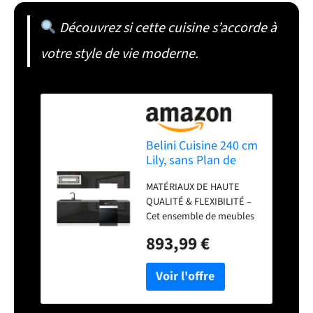
Découvrez si cette cuisine s’accorde à
votre style de vie moderne.
Belini Cuisine 240 cm
Lily, sans Plan de
Travail, Noir Très
MATÉRIAUX DE HAUTE
Brillant
QUALITÉ & FLEXIBILITÉ –
Cet ensemble de meubles
de cuisine, fabriqué en
893,99 €
panneaux décoratifs
Econatura durables,
séduit par sa stabilité et sa
finition haut de gamme.
Tous les éléments sont