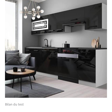
l’usure. Le système PRO+
prolonge
significativement la durée
de vie des meubles de
cuisine et garantit une
qualité durable. SYSTÈME
NEXUS ALUMINIUM &
DESIGN – Poignées haut
de gamme en aluminium
brossé avec revêtement
galvanique pour une
grande résistance et un
design moderne. Les pieds
réglables en hauteur
compensent les
irrégularités du sol et
assurent une stabilité
optimale.
Bilan du test