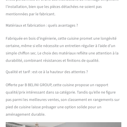
jusqu’à 60 000 cycles pour
une durabilité maximale.
l’installation, bien que les pièces détachées ne soient pas
SYSTÈME NEXUS RANGE-
mentionnées par le fabricant.
COUVERTS &
ORGANISATION –
Matériaux et fabrication : quels avantages ?
Organisation intégrée des
couverts en polymère ABS
Fabriquée en bois d’ingénierie, cette cuisine promet une longévité
robuste pour une visibilité
certaine, même si elle nécessite un entretien régulier à l’aide d’un
optimale et une
simple chiffon sec. Le choix des matériaux reflète une attention à la
utilisation efficace de
l’espace. Design
durabilité, combinant résistances et finitions de qualité.
ergonomique pour un
usage confortable et une
Qualité et tarif : est-ce à la hauteur des attentes ?
organisation parfaite au
quotidien. SYSTÈME DE
Offerte par B BELINI GROUP, cette cuisine propose un rapport
PROTECTION NEXUS
qualité/prix intéressant dans sa catégorie. Tandis qu’elle ne figure
PRO++ & LONGÉVITÉ – Les
pas parmi les meilleures ventes, son classement en rangements sur
chants en polymère ABS
pied de cuisine laisse présager une option solide pour un
résistants protègent
toutes les arêtes et
aménagement durable.
surfaces contre les
rayures, les chocs et