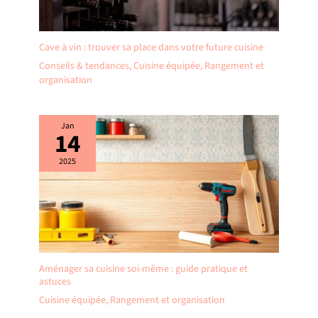
Cave à vin : trouver sa place dans votre future cuisine
Conseils & tendances
,
Cuisine équipée
,
Rangement et
organisation
Jan
14
2025
Aménager sa cuisine soi-même : guide pratique et
astuces
Cuisine équipée
,
Rangement et organisation