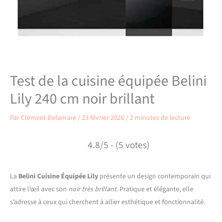
Test de la cuisine équipée Belini
Lily 240 cm noir brillant
Par
Clément Delamare
/
23 février 2026
/
2 minutes de lecture
4.8/5 - (5 votes)
La
Belini Cuisine Équipée Lily
présente un design contemporain qui
attire l’œil avec son
noir très brillant
. Pratique et élégante, elle
s’adresse à ceux qui cherchent à allier esthétique et fonctionnalité.