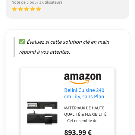
Note de 5 pour 1 utilisateurs
Évaluez si cette solution clé en main
répond à vos attentes.
Belini Cuisine 240
cm Lily, sans Plan
de Travail, Noir
MATÉRIAUX DE HAUTE
Très Brillant
QUALITÉ & FLEXIBILITÉ
– Cet ensemble de
meubles de cuisine,
893,99 €
fabriqué en panneaux