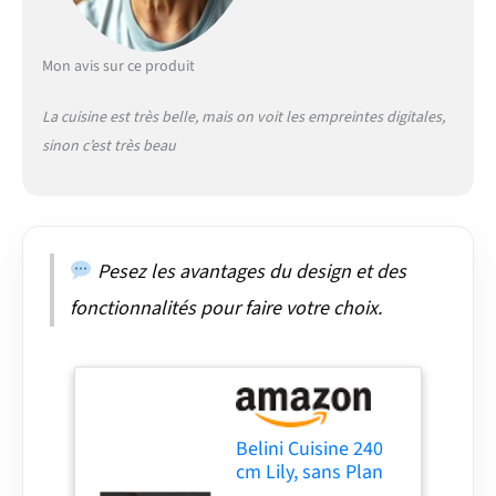
Close, assurent une
fermeture douce et
silencieuse. Complétés
Mon avis sur ce produit
par des charnières Soft-
Close et des vérins à gaz
La cuisine est très belle, mais on voit les empreintes digitales,
pour portes et
sinon c’est très beau
abattants. Testés
jusqu’à 60 000 cycles
pour une durabilité
maximale. SYSTÈME
NEXUS RANGE-
COUVERTS &
Pesez les avantages du design et des
ORGANISATION –
fonctionnalités pour faire votre choix.
Organisation intégrée
des couverts en
polymère ABS robuste
pour une visibilité
optimale et une
utilisation efficace de
Belini Cuisine 240
l’espace. Design
cm Lily, sans Plan
ergonomique pour un
de Travail, Noir