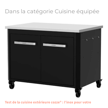
Dans la catégorie Cuisine équipée
Test de la cuisine extérieure cozze® : l’inox pour votre