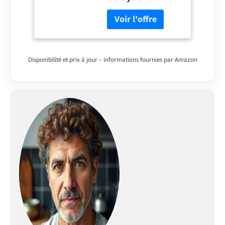
décoratifs Econatura
durables, séduit par sa
stabilité et sa finition
haut de gamme. Tous
les éléments sont
modulables et peuvent
Disponibilité et prix à jour – informations fournies par Amazon
être combinés et
positionnés
individuellement.
Inclus : notice de
montage, matériel
d’installation ainsi que
plans de travail
personnalisables selon
la configuration.
SYSTÈME NEXUS SILENT
& CONFORT – Les tiroirs
métalliques modernes
de la gamme Nexus en
finition graphite, dotés
de la technologie Soft-