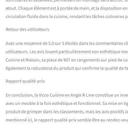
sont claires et détaillées, permettant un montage sans accroc. Une
atout. Chaque élément est à portée de main, et la disposition en
circulation fluide dans la cuisine, rendant les tâches culinaires p
Retour des utilisateurs
Avec une moyenne de 5,0 sur 5 étoiles dans les commentaires cli
utilisateurs. Les avis louent particulièrement son esthétique mode
Cuisine et Maison, sa place de 907 en rangements sur pied de cui
également la robustesse du produit qui confirme la qualité de f
Rapport qualité-prix
En conclusion, la Vicco Cuisine en Angle R-Line constitue un in
avec un meuble à la fois esthétique et fonctionnel. Sa mise en li
produit de grimper dans les classements, mais les avis positifs l
mentionné ici, le rapport qualité-prix semble être au rendez-vous