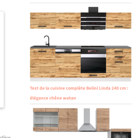
Test de la cuisine complète Belini Linda 240 cm :
élégance chêne wotan
onfère