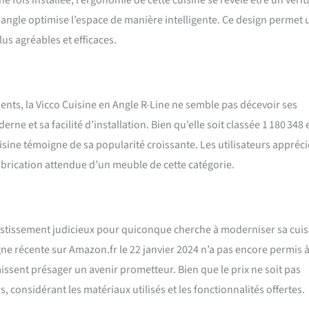
 fois installée, l’ergonomie de cette cuisine se révèle être un vérit
 angle optimise l’espace de manière intelligente. Ce design permet 
lus agréables et efficaces.
ents, la Vicco Cuisine en Angle R-Line ne semble pas décevoir ses
rne et sa facilité d’installation. Bien qu’elle soit classée 1 180 348 
sine témoigne de sa popularité croissante. Les utilisateurs appréci
abrication attendue d’un meuble de cette catégorie.
vestissement judicieux pour quiconque cherche à moderniser sa cuis
gne récente sur Amazon.fr le 22 janvier 2024 n’a pas encore permis à
aissent présager un avenir prometteur. Bien que le prix ne soit pas
, considérant les matériaux utilisés et les fonctionnalités offertes.