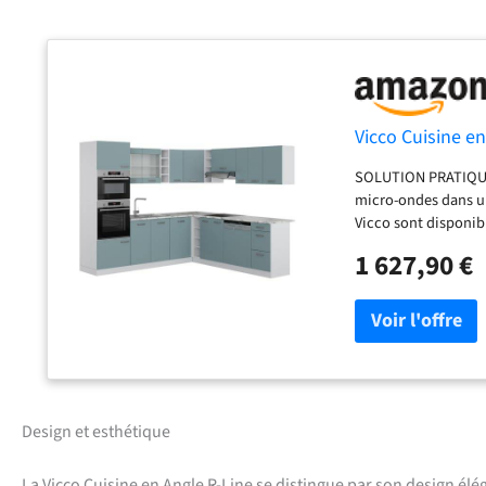
Vicco Cuisine en
SOLUTION PRATIQUE :
micro-ondes dans un
Vicco sont disponib
bas et 8 meubles ha
1 627,90 €
en hauteur offrent 
largeur de 247x237 
46 cm. Niche pour f
MATÉRIAU : Les faça
16 mm avec revêteme
de 28 mm. CONTENU D
montage, instructio
et les décorations n
Design et esthétique
La Vicco Cuisine en Angle R-Line se distingue par son design él