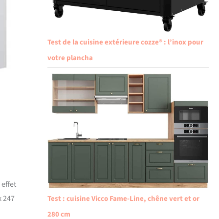
Test de la cuisine extérieure cozze® : l’inox pour
votre plancha
 effet
x 247
Test : cuisine Vicco Fame-Line, chêne vert et or
280 cm