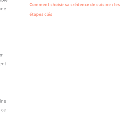
able
Comment choisir sa crédence de cuisine : les
une
étapes clés
en
ent
ine
 ce