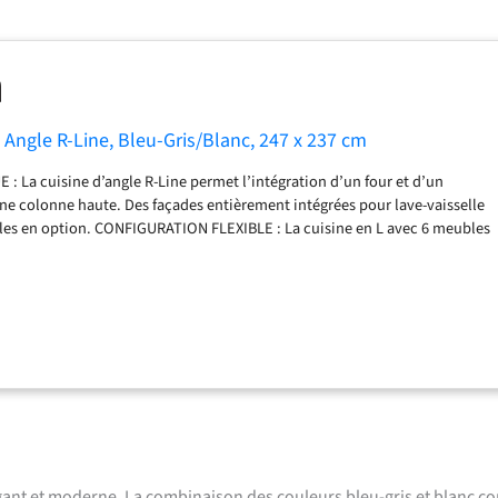
 Angle R-Line, Bleu-Gris/Blanc, 247 x 237 cm
 La cuisine d’angle R-Line permet l’intégration d’un four et d’un
e colonne haute. Des façades entièrement intégrées pour lave-vaisselle
les en option. CONFIGURATION FLEXIBLE : La cuisine en L avec 6 meubles
uts peut être agrandie et adaptée individuellement. Les pieds réglables
une flexibilité supplémentaire. DIMENSIONS : La cuisine d’angle a une
cm et une profondeur de 60 cm. Les meubles bas ont une profondeur de
our : 56,8x59,4x55 cm. Niche pour micro-ondes : 56,8x45x55 cm.
des et le corps de la cuisine sont fabriqués en panneau de particules de
nt en résine mélaminée. Le plan de travail est en panneau de particules
E LIVRAISON : bloc de cuisine avec plan de travail, matériel de
ns de montage (sauf indication contraire, les appareils électroménagers
e sont pas compris dans la livraison).
égant et moderne. La combinaison des couleurs bleu-gris et blanc c