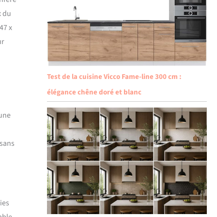
x du
47 x
ur
Test de la cuisine Vicco Fame-line 300 cm :
élégance chêne doré et blanc
 une
 sans
ies