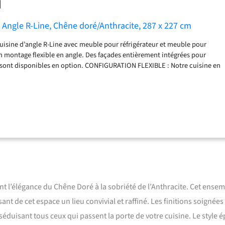
n Angle R-Line, Chêne doré/Anthracite, 287 x 227 cm
isine d’angle R-Line avec meuble pour réfrigérateur et meuble pour
n montage flexible en angle. Des façades entièrement intégrées pour
o sont disponibles en option. CONFIGURATION FLEXIBLE : Notre cuisine en
s et 6 meubles hauts offre différents modules et peut être agrandie de
es pieds réglables en hauteur assurent un confort supplémentaire.
sine en L a une largeur de 247x237 cm et une hauteur de 207 cm. Les
 profondeur de 46 cm. Niche pour réfrigérateur : 56,8x90,6x55 cm. Niche
8x44 cm. MATÉRIAU : Les façades et le corps de la cuisine sont fabriqués
icules de 16 mm avec revêtement en résine mélaminée. CONTENU DE
isine sans plan de travail, matériel de montage, instructions de montage
traire, les appareils électroménagers et les décorations ne sont pas
aison).
nt l’élégance du Chêne Doré à la sobriété de l’Anthracite. Cet ense
t de cet espace un lieu convivial et raffiné. Les finitions soignées 
séduisant tous ceux qui passent la porte de votre cuisine. Le style 