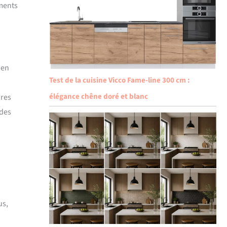
éments
 en
Test de la cuisine Vicco Fame-line 300 cm :
élégance chêne doré et blanc
ures
 des
us,