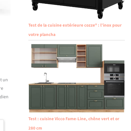
Test de la cuisine extérieure cozze® : l’inox pour
votre plancha
st un
re
idien
Test : cuisine Vicco Fame-Line, chêne vert et or
280 cm