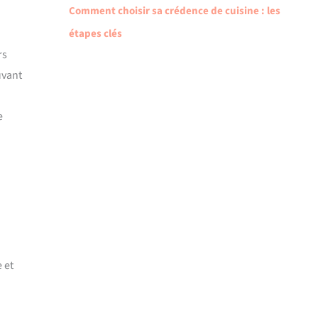
Comment choisir sa crédence de cuisine : les
étapes clés
rs
uvant
.
e
 et