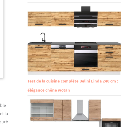
Test de la cuisine complète Belini Linda 240 cm :
élégance chêne wotan
mble
et la
épuré