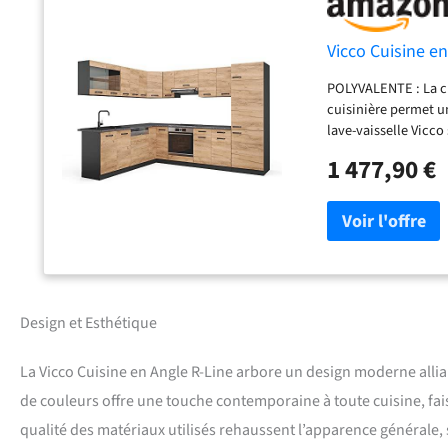
Vicco Cuisine e
POLYVALENTE : La cu
cuisinière permet u
lave-vaisselle Vicc
L avec 5 meubles ba
1 477,90 €
manière flexible. L
DIMENSIONS : La cui
meubles bas ont une
pour four : 56,8x59,
en panneau de part
LIVRAISON : Bloc cu
(sauf indication con
compris dans la livr
Design et Esthétique
La Vicco Cuisine en Angle R-Line arbore un design moderne allia
de couleurs offre une touche contemporaine à toute cuisine, faisan
qualité des matériaux utilisés rehaussent l’apparence générale, 