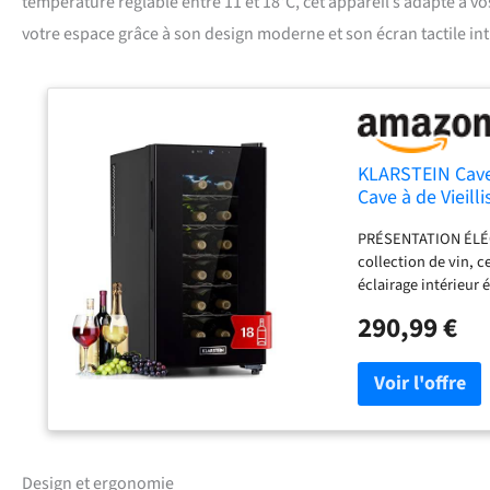
température réglable entre 11 et 18°C, cet appareil s’adapte à v
votre espace grâce à son design moderne et son écran tactile intu
KLARSTEIN Cave a
Cave à de Vieill
Frigo, Protectio
PRÉSENTATION ÉLÉGA
collection de vin, c
éclairage intérieur 
BOUTEILLES : Rangez 
290,99 €
température est cont
vos vins plus long
zone unique vous per
le stockage des vins
FACILE : L'écran ta
afin que vos vins so
température afin d
Design et ergonomie