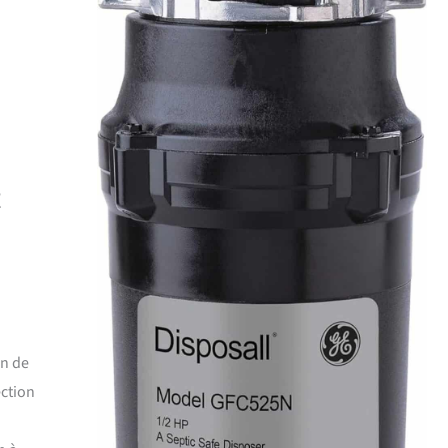
t
in de
ection