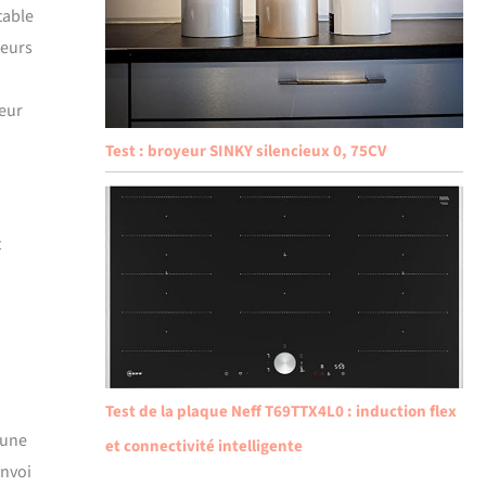
table
ieurs
ieur
Test : broyeur SINKY silencieux 0, 75CV
t
Test de la plaque Neff T69TTX4L0 : induction flex
 une
et connectivité intelligente
envoi