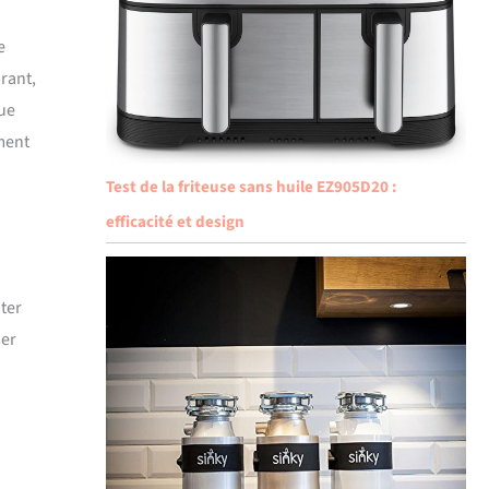
e
rant,
vue
ement
Test de la friteuse sans huile EZ905D20 :
efficacité et design
ter
ser