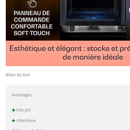
Bilan du test
Avantages
+
très joli
+
silencieux