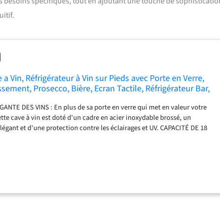
os besoins spécifiques, tout en ajoutant une touche de sophisticatio
itif.
 Vin, Réfrigérateur à Vin sur Pieds avec Porte en Verre,
issement, Prosecco, Bière, Ecran Tactile, Réfrigérateur Bar,
n UV, 11-18°C, 18 Bouteilles
NTE DES VINS : En plus de sa porte en verre qui met en valeur votre
ette cave à vin est doté d'un cadre en acier inoxydable brossé, un
élégant et d'une protection contre les éclairages et UV. CAPACITÉ DE 18
jusqu'à 18 bouteilles de vins et partagez-les avec vos invités. La
rôlée et ca aide à préserver les saveurs et les arômes, pour conserver
temps. CONSERVER TOUS TYPES DE BOISSONS : Ce réfrigérateur à vin à
met de régler la zone de refroidissement entre 11 et 18°C, ce qui facilite
 rouges, blancs, rosés, prosecco, bières et autres boissons. UTILISATION
ctile vous permet de régler et de maintenir une température constante
ient réfrigérés et prêts à être servis à tout moment. L'écran LCD affiche la
e contrôler le bon fonctionement. MOTEUR ULTRA SILENCIEUX : Grâce au