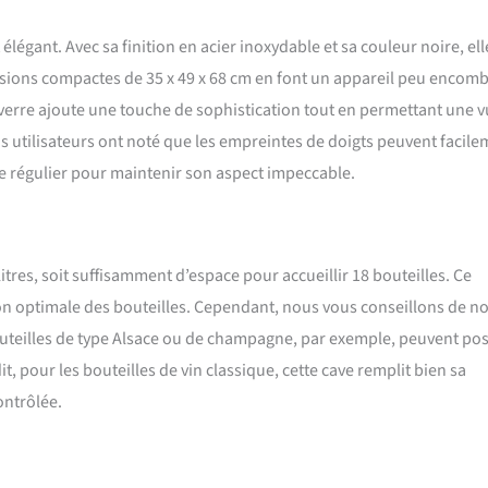
 à son design élégant, cette cave a vin est idéale pour la conservation de
maison, pour un restaurants et tout endroit où les connaisseurs de vin se
égant. Avec sa finition en acier inoxydable et sa couleur noire, ell
nsions compactes de 35 x 49 x 68 cm en font un appareil peu encomb
n verre ajoute une touche de sophistication tout en permettant une 
ns utilisateurs ont noté que les empreintes de doigts peuvent facil
ge régulier pour maintenir son aspect impeccable.
itres, soit suffisamment d’espace pour accueillir 18 bouteilles. Ce
on optimale des bouteilles. Cependant, nous vous conseillons de no
bouteilles de type Alsace ou de champagne, par exemple, peuvent po
, pour les bouteilles de vin classique, cette cave remplit bien sa
ontrôlée.