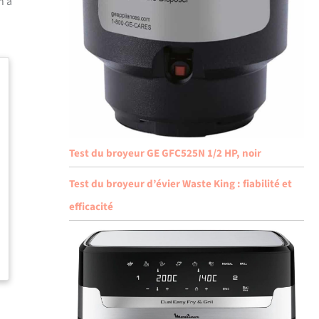
n à
Test du broyeur GE GFC525N 1/2 HP, noir
Test du broyeur d’évier Waste King : fiabilité et
efficacité