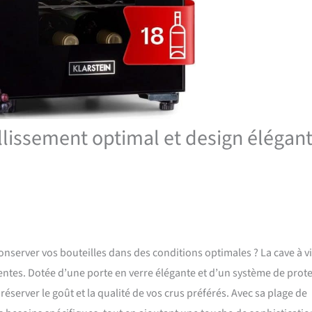
eillissement optimal et design élégan
nserver vos bouteilles dans des conditions optimales ? La cave à v
tentes. Dotée d’une porte en verre élégante et d’un système de prot
réserver le goût et la qualité de vos crus préférés. Avec sa plage de