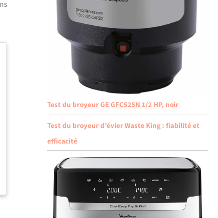
ans
Test du broyeur GE GFC525N 1/2 HP, noir
Test du broyeur d’évier Waste King : fiabilité et
efficacité