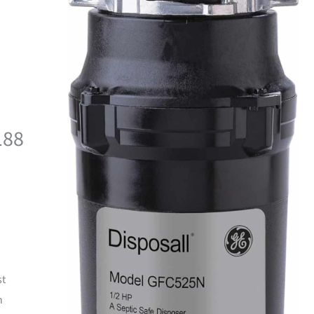
188
st
n