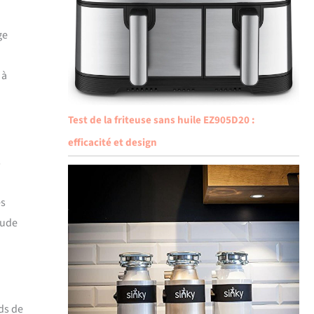
ge
 à
Test de la friteuse sans huile EZ905D20 :
efficacité et design
s
es
tude
ds de