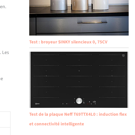
ien.
Test : broyeur SINKY silencieux 0, 75CV
. Les
ue
Test de la plaque Neff T69TTX4L0 : induction flex
et connectivité intelligente