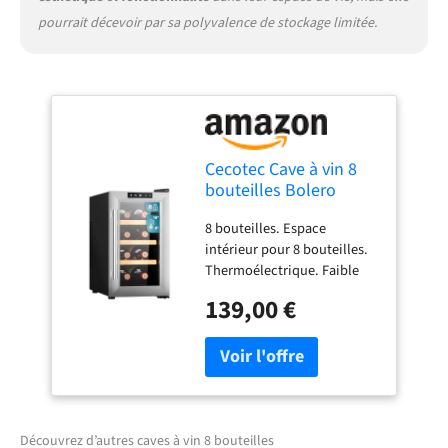
pourrait décevoir par sa polyvalence de stockage limitée.
Cecotec Cave à vin 8
bouteilles Bolero
GrandSommelier 830
8 bouteilles. Espace
CoolWood,
intérieur pour 8 bouteilles.
Thermoélectrique,
Thermoélectrique. Faible
Faible niveau sonore
niveau sonore et haute
et haute performance,
139,00 €
performance. Refroidit
Température réglable :
mieux et plus rapidement,
8-18°C, Panneau de
et ne vous inquiétez pas des
commande tactile,
bruits gênants. Très
Affichage
silencieux : 35 dB. Très
silencieux et sans
vibrations. Oubliez les
Découvrez d’autres caves à vin 8 bouteilles