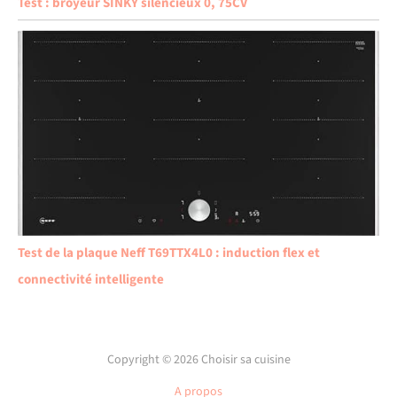
Test : broyeur SINKY silencieux 0, 75CV
Test de la plaque Neff T69TTX4L0 : induction flex et
connectivité intelligente
Copyright © 2026 Choisir sa cuisine
A propos