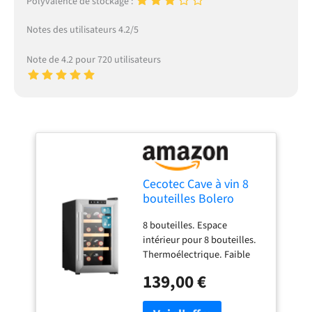
Polyvalence de stockage :
Notes des utilisateurs 4.2/5
Note de 4.2 pour 720 utilisateurs
Cecotec Cave à vin 8
bouteilles Bolero
GrandSommelier 830
8 bouteilles. Espace
CoolWood,
intérieur pour 8 bouteilles.
Thermoélectrique,
Thermoélectrique. Faible
Faible niveau sonore
niveau sonore et haute
et haute performance,
139,00 €
performance. Refroidit
Température réglable :
mieux et plus rapidement,
8-18°C, Panneau de