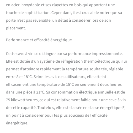
tactile : Régulez la
en acier inoxydable et ses clayettes en bois qui apportent une
température, allumez ou
touche de sophistication. Cependant, il est crucial de noter que sa
éteignez la lumière,
choisissez ºF ou ºC et
porte n’est pas réversible, un détail à considérer lors de son
déverrouillez. Facile à
placement.
contrôler. Affichage : pour
l'affichage de la
Performance et efficacité énergétique
température Pour voir la
température à laquelle se
Cette cave à vin se distingue par sa performance impressionnante.
trouve la cave et choisir la
Elle est dotée d’un système de réfrigération thermoélectrique qui lui
température quand vous la
régulez. Éclairage LED
permet d’atteindre rapidement la température souhaitée, réglable
intérieur : Vous pourrez
entre 8 et 18°C. Selon les avis des utilisateurs, elle atteint
mieux voir l'intérieur de la
efficacement une température de 15°C en seulement deux heures
cave à la température
dans une pièce à 21°C. Sa consommation électrique annuelle est de
réglée. Écologique : Gaz non
75 kilowattheures, ce qui est relativement faible pour une cave à vin
nocif pour l'environnement.
de cette capacité. Toutefois, elle est classée en classe énergétique E,
un point à considérer pour les plus soucieux de l’efficacité
énergétique.