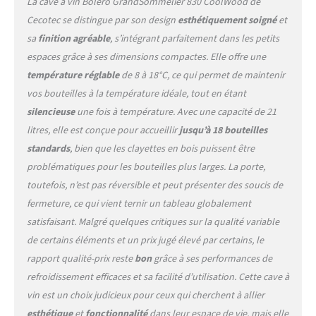
La cave à vin Bolero GrandSommelier 830 CoolWood de
trouve la cave et choisir la
Cecotec se distingue par son design
esthétiquement soigné
et
température quand vous la
sa
finition agréable
, s’intégrant parfaitement dans les petits
régulez. Éclairage LED
intérieur : Vous pourrez
espaces grâce à ses dimensions compactes. Elle offre une
mieux voir l'intérieur de la
température réglable
de 8 à 18°C, ce qui permet de maintenir
cave à la température
vos bouteilles à la température idéale, tout en étant
réglée. Écologique : Gaz non
silencieuse
une fois à température. Avec une capacité de 21
nocif pour l'environnement.
litres, elle est conçue pour accueillir
jusqu’à 18 bouteilles
standards
, bien que les clayettes en bois puissent être
problématiques pour les bouteilles plus larges. La porte,
toutefois, n’est pas réversible et peut présenter des soucis de
fermeture, ce qui vient ternir un tableau globalement
satisfaisant. Malgré quelques critiques sur la qualité variable
de certains éléments et un prix jugé élevé par certains, le
rapport qualité-prix reste
bon
grâce à ses performances de
refroidissement efficaces et sa facilité d’utilisation. Cette cave à
vin est un choix judicieux pour ceux qui cherchent à allier
esthétique
et
fonctionnalité
dans leur espace de vie, mais elle