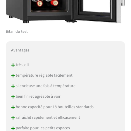
Bilan du test
Avantages
+
très joli
+
température réglable facilement
+
silencieuse une fois à température
+
bien fini et agréable à voir
+
bonne capacité pour 18 bouteilles standards
+
rafraîchit rapidement et efficacement
+
parfaite pour les petits espaces