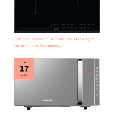
Test : plaque induction Electrolux EIV63443 à 4 foyers
Cuisine équipée
,
Électroménager
Jan
17
2025