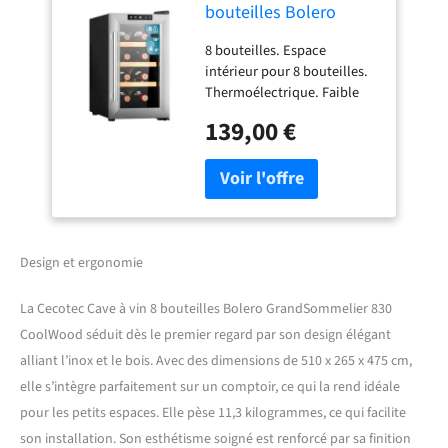
bouteilles Bolero
GrandSommelier 830
8 bouteilles. Espace
CoolWood,
intérieur pour 8 bouteilles.
Thermoélectrique,
Thermoélectrique. Faible
Faible niveau sonore
niveau sonore et haute
et haute performance,
139,00 €
performance. Refroidit
Température réglable :
mieux et plus rapidement,
8-18°C, Panneau de
et ne vous inquiétez pas des
commande tactile,
bruits gênants. Très
Affichage
silencieux : 35 dB. Très
silencieux et sans
vibrations. Oubliez les
Design et ergonomie
bruits gênants qui
perturbent votre repos ou
La Cecotec Cave à vin 8 bouteilles Bolero GrandSommelier 830
votre tranquillité.
CoolWood séduit dès le premier regard par son design élégant
Température réglable : 8-18
alliant l’inox et le bois. Avec des dimensions de 510 x 265 x 475 cm,
°C selon vos préférences.
S'adapte à vos besoins et
elle s’intègre parfaitement sur un comptoir, ce qui la rend idéale
préférences en matière de
pour les petits espaces. Elle pèse 11,3 kilogrammes, ce qui facilite
vin. Panneau de commande
son installation. Son esthétisme soigné est renforcé par sa finition