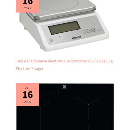
16
manière optimale
2025
Test de la balance électronique Bartscher A300118 15 kg
Électroménager
Jan
16
2025