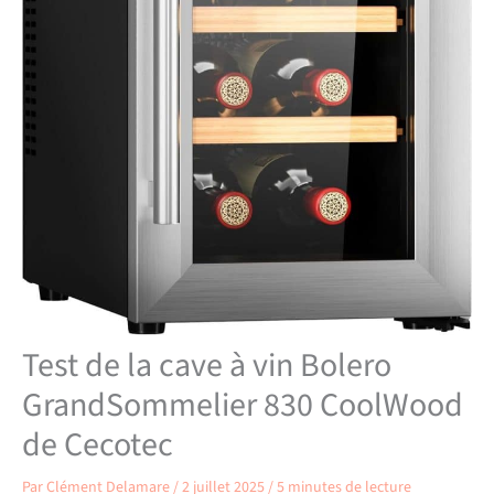
Test de la cave à vin Bolero
GrandSommelier 830 CoolWood
de Cecotec
Par
Clément Delamare
/
2 juillet 2025
/
5 minutes de lecture