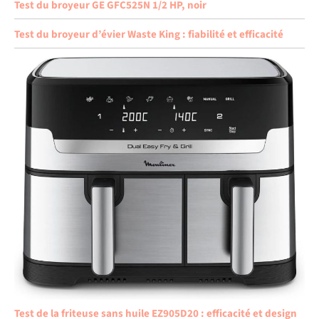
Test du broyeur GE GFC525N 1/2 HP, noir
Test du broyeur d’évier Waste King : fiabilité et efficacité
Test de la friteuse sans huile EZ905D20 : efficacité et design