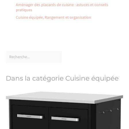
Aménager des placards de cuisine : astuces et conseils
pratiques
Cuisine équipée
,
Rangement et organisation
Dans la catégorie Cuisine équipée