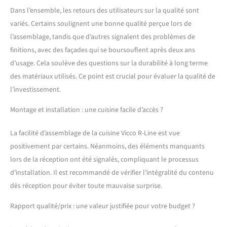
sont en MDF. Le corps est
Dans l’ensemble, les retours des utilisateurs sur la qualité sont
fabriqué en panneau de
particules de 16 mm avec
variés. Certains soulignent une bonne qualité perçue lors de
revêtement en résine
l’assemblage, tandis que d’autres signalent des problèmes de
mélaminée. Le plan de
finitions, avec des façades qui se boursouflent après deux ans
travail est en panneau de
d’usage. Cela soulève des questions sur la durabilité à long terme
particules de 28 mm.
CONTENU DE LIVRAISON :
des matériaux utilisés. Ce point est crucial pour évaluer la qualité de
bloc de cuisine avec plan
l’investissement.
de travail, matériel de
montage, instructions de
Montage et installation : une cuisine facile d’accès ?
montage (sauf indication
contraire, les appareils
La facilité d’assemblage de la cuisine Vicco R-Line est vue
électroménagers et les
positivement par certains. Néanmoins, des éléments manquants
décorations ne sont pas
lors de la réception ont été signalés, compliquant le processus
compris dans la livraison).
d’installation. Il est recommandé de vérifier l’intégralité du contenu
dès réception pour éviter toute mauvaise surprise.
Rapport qualité/prix : une valeur justifiée pour votre budget ?