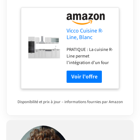
Vicco Cuisine R-
Line, Blanc
Campagne, 300cm
PRATIQUE : La cuisine R-
Line permet
l’intégration d’un four
et d’un micro-ondes
dans une colonne
haute. Des façades
entièrement intégrées
pour lave-vaisselle
Vicco sont disponibles
Disponibilité et prix à jour – informations fournies par Amazon
en option.
CONFIGURATION
FLEXIBLE : La cuisine
avec 5 meubles bas et 3
meubles hauts peut être