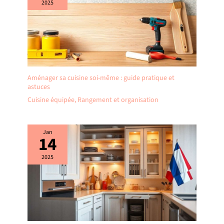
Une question pendant le montage
2025
ou après ? Notre service client est à
votre écoute 24 h/24 et vous répond
sous 24 h.
Aménager sa cuisine soi-même : guide pratique et
astuces
Cuisine équipée
,
Rangement et organisation
Jan
14
2025