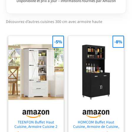
Vicco sont disponibles
Disponibilité et prix à jour – informations fournies par Amazon
en option.
CONFIGURATION
FLEXIBLE : La cuisine
Découvrez d’autres cuisines 300 cm avec armoire haute
avec 5 meubles bas et 3
meubles hauts peut être
agrandie de manière
-5%
-8%
flexible. Inclut une
façade pour lave-
vaisselle et des pieds
réglables en hauteur.
DIMENSIONS : Le
meuble de cuisine a une
largeur de 300 cm et une
hauteur de 207 cm. Les
meubles bas ont une
profondeur de 46 cm.
Niche pour four :
56,8x59,4x55 cm. Niche
pour micro-ondes :
TEENFON Buffet Haut
HOMCOM Buffet Haut
56,8x45x55 cm.
Cuisine, Armoire Cuisine 2
Cuisine, Armoire de Cuisine,
MATÉRIAU : Les façades
Portes et 2 Tiroirs, Meuble
Tiroir, 80x48x170cm, Noir