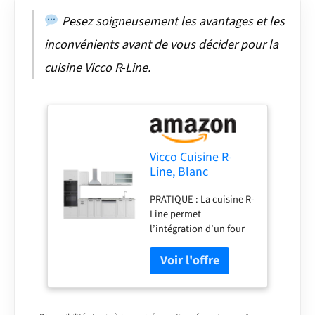
plan de travail est en
Pesez soigneusement les avantages et les
panneau de particules
de 28 mm. CONTENU DE
inconvénients avant de vous décider pour la
LIVRAISON : bloc de
cuisine Vicco R-Line.
cuisine avec plan de
travail, matériel de
montage, instructions
de montage (sauf
indication contraire, les
appareils
Vicco Cuisine R-
électroménagers et les
Line, Blanc
décorations ne sont pas
Campagne, 300cm
compris dans la
PRATIQUE : La cuisine R-
livraison).
Line permet
l’intégration d’un four
et d’un micro-ondes
dans une colonne
haute. Des façades
entièrement intégrées
pour lave-vaisselle