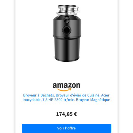
jusqu'à 6,5 mètres verticalement et
et turbo augmentent la pression
80 mètres horizontalement. Il
d’eau, évacuant rapidement les
élimine les eaux usées des salles de
débris broyés et prévenant
bains sans nécessiter de réparations
l’obstruction des tuyaux.
importantes en les collectant, en les
[Protection totale et sécurité
traitant et en les évacuant. Pompe
maximale]: Interrupteur à air,
polyvalente - La broyeur sanitaire
isolation eau/électricité, arrêt
est dotée d'une entrée pour les
automatique, et protections contre
toilettes et de deux entrées
surtension et surchauffe pour une
compatibles avec les toilettes, les
utilisation du broyeur puissant sans
éviers et les douches. Cela permet
risque. [Grande capacité familiale
de simplifier les raccordements et
1,15L]: Ce broyeur alimentaire sous
d'acheminer directement les eaux
évier gère jusqu’à 1,15L de déchets
usées de chaque source vers la
d’un seul coup, idéal pour répondre
pompe. Faible niveau sonore - Le
à tous les besoins ménagers.
moteur de cette pompe fonctionne
[Silencieux et économe en énergie]:
à seulement 35 - 45 dB, ce qui
Moteur faible bruit (68-73dB),
permet un fonctionnement
fonctionnement puissant mais
silencieux, et peut supporter une
discret, ce broyeur déchets
température maximale de 80°C.
ménagers assure un environnement
Efficacité énergétique - Le broyeur
calme et des économies d’énergie.
sanitaire consomme peu d'énergie
[Montage rapide et nettoyage
Broyeur à Déchets. Broyeur d'évier de Cuisine, Acier
en mode veille lorsqu'il ne traite pas
facile]: Système de bride 3 points,
Inoxydable, 7,5 HP 2800 tr/min. Broyeur Magnétique
activement les déchets, ce qui
accessoires et notice inclus. Surface
avec Interrupteur, Silencieux. Broyeur de Déchets
réduit le gaspillage d'énergie
lisse, ce broyeur cuisine écologique
Alimentaires pour la Maison, la Cuisine.
pendant les périodes d'inactivité. La
s’essuie simplement avec un linge
174,85 €
pompe est équipée d'un
humide.
interrupteur à flotteur qui active le
moteur lorsque le liquide atteint le
niveau d'eau spécifié.