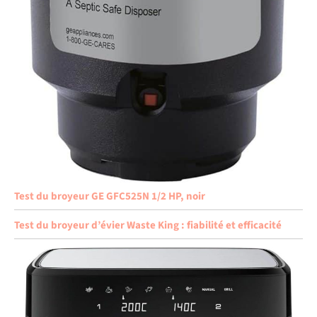
Test du broyeur GE GFC525N 1/2 HP, noir
Test du broyeur d’évier Waste King : fiabilité et efficacité