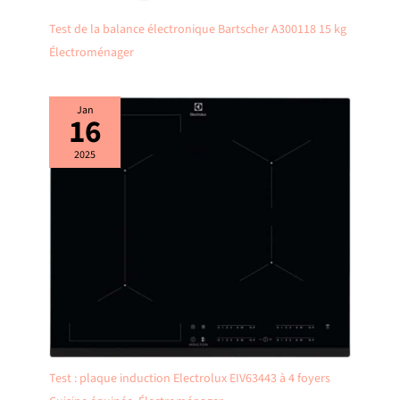
Test de la balance électronique Bartscher A300118 15 kg
Électroménager
Jan
16
2025
Test : plaque induction Electrolux EIV63443 à 4 foyers