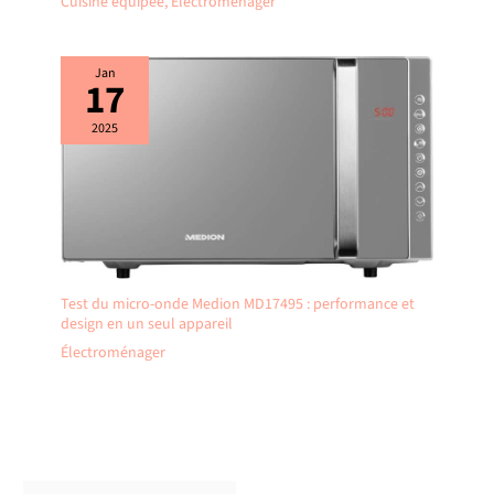
Cuisine équipée
,
Électroménager
Jan
17
2025
Test du micro-onde Medion MD17495 : performance et
design en un seul appareil
Électroménager