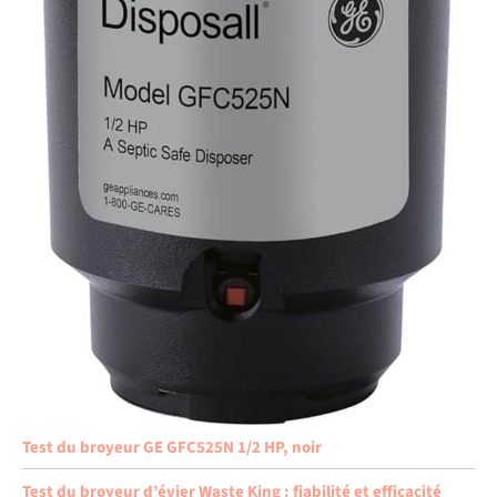
Test du broyeur GE GFC525N 1/2 HP, noir
Test du broyeur d’évier Waste King : fiabilité et efficacité