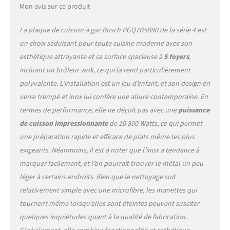
manette pour allumer la
Mon avis sur ce produit
flamme Livraison : 1 x Bosch
plaque à gaz Série 4 avec
La plaque de cuisson à gaz Bosch PGQ7B5B90 de la série 4 est
accessoires de série :
Ensemble de buse pour
un choix séduisant pour toute cuisine moderne avec son
Injecteurs pour
esthétique attrayante et sa surface spacieuse à
5 foyers
,
butane/propane / Couleur :
incluant un brûleur wok, ce qui la rend particulièrement
Noir
polyvalente. L’installation est un jeu d’enfant, et son design en
verre trempé et inox lui confère une allure contemporaine. En
termes de performance, elle ne déçoit pas avec une
puissance
de cuisson impressionnante
de 10 800 Watts, ce qui permet
une préparation rapide et efficace de plats même les plus
exigeants. Néanmoins, il est à noter que l’inox a tendance à
marquer facilement, et l’on pourrait trouver le métal un peu
léger à certains endroits. Bien que le nettoyage soit
relativement simple avec une microfibre, les manettes qui
tournent même lorsqu’elles sont éteintes peuvent susciter
quelques inquiétudes quant à la qualité de fabrication.