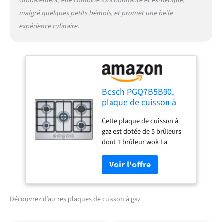
Globalement, elle combine fonctionnalité et esthétique,
malgré quelques petits bémols, et promet une belle
expérience culinaire.
Bosch PGQ7B5B90,
plaque de cuisson à
gaz, Série 4, 5 foyers,
Cette plaque de cuisson à
Brûleur wok, 75 cm,
gaz est dotée de 5 brûleurs
Verre Trempé, Inox
dont 1 brûleur wok La
plaque est doté d'un design
élégant qui s'intègrera
facilement dans votre
cuisine.Les chapeaux de
brûleurs sont plus plats et
Découvrez d’autres plaques de cuisson à gaz
leurs contours plus
arrondis, pour faciliter leur