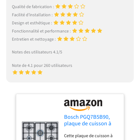
Qualité de fabrication :
Facilité d’installation :
Design et esthétique :
Fonctionnalité et performance :
Entretien et nettoyage :
Notes des utilisateurs 4.1/5
Note de 4.1 pour 260 utilisateurs
Bosch PGQ7B5B90,
plaque de cuisson à
gaz, Série 4, 5 foyers,
Cette plaque de cuisson à
Brûleur wok, 75 cm,