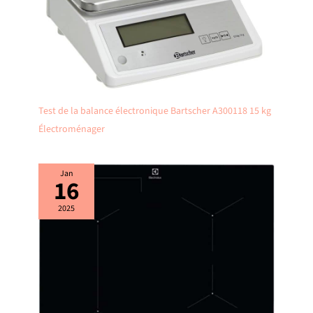
Test de la balance électronique Bartscher A300118 15 kg
Électroménager
Jan
16
2025