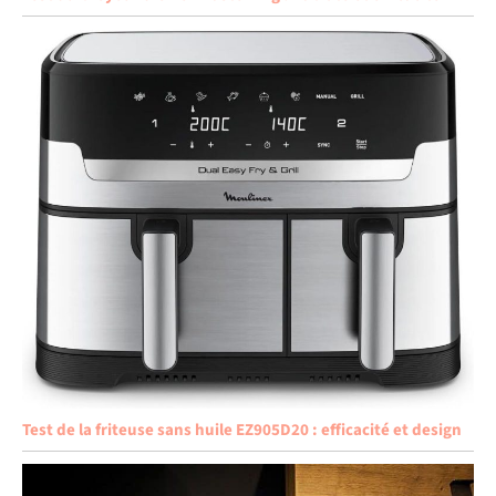
Test de la friteuse sans huile EZ905D20 : efficacité et design