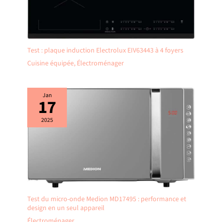
Test : plaque induction Electrolux EIV63443 à 4 foyers
Cuisine équipée
,
Électroménager
Jan
17
2025
Test du micro-onde Medion MD17495 : performance et
design en un seul appareil
Électroménager