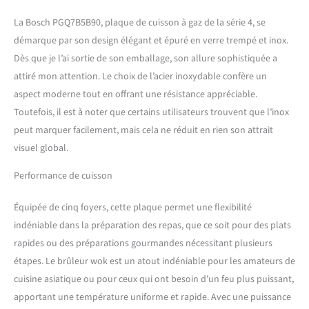
arrondis, pour faciliter leur
La Bosch PGQ7B5B90, plaque de cuisson à gaz de la série 4, se
nettoyage La plaque de
démarque par son design élégant et épuré en verre trempé et inox.
cuisson est dotée de 5
boutons de commande
Dès que je l’ai sortie de son emballage, son allure sophistiquée a
droits et crantés permettant
attiré mon attention. Le choix de l’acier inoxydable confère un
un ajustement fonctionnel
aspect moderne tout en offrant une résistance appréciable.
et conformaplaque des
Toutefois, il est à noter que certains utilisateurs trouvent que l’inox
niveaux de puissance avec
une prise en main parfaite
peut marquer facilement, mais cela ne réduit en rien son attrait
Facile d'utilisation grâce
visuel global.
l'allumage électrique une
main. Vous avez juste à
Performance de cuisson
pousser et tourner la
manette pour allumer la
Équipée de cinq foyers, cette plaque permet une flexibilité
flamme Livraison : 1 x Bosch
indéniable dans la préparation des repas, que ce soit pour des plats
plaque à gaz Série 4 avec
rapides ou des préparations gourmandes nécessitant plusieurs
accessoires de série :
Ensemble de buse pour
étapes. Le brûleur wok est un atout indéniable pour les amateurs de
Injecteurs pour
cuisine asiatique ou pour ceux qui ont besoin d’un feu plus puissant,
butane/propane / Couleur :
apportant une température uniforme et rapide. Avec une puissance
Noir