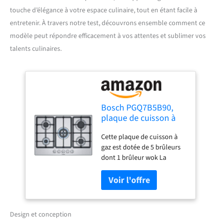
touche d’élégance à votre espace culinaire, tout en étant facile à
entretenir. À travers notre test, découvrons ensemble comment ce
modèle peut répondre efficacement à vos attentes et sublimer vos
talents culinaires.
Bosch PGQ7B5B90,
plaque de cuisson à
gaz, Série 4, 5 foyers,
Cette plaque de cuisson à
Brûleur wok, 75 cm,
gaz est dotée de 5 brûleurs
Verre Trempé, Inox
dont 1 brûleur wok La
plaque est doté d'un design
élégant qui s'intègrera
facilement dans votre
cuisine.Les chapeaux de
brûleurs sont plus plats et
Design et conception
leurs contours plus