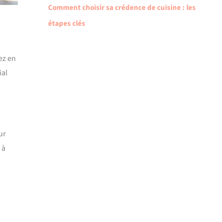
Comment choisir sa crédence de cuisine : les
étapes clés
ez en
ial
ur
 à