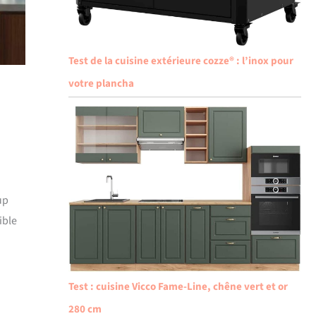
Test de la cuisine extérieure cozze® : l’inox pour
votre plancha
up
ible
Test : cuisine Vicco Fame-Line, chêne vert et or
280 cm