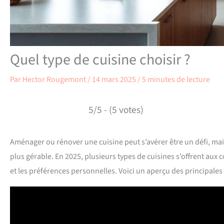
Quel type de cuisine choisir ?
Par
Hector Rougemont
/
14 mars 2025
/
5 minutes de lecture
5/5 - (5 votes)
Aménager ou rénover une cuisine peut s’avérer être un défi, ma
plus gérable. En 2025, plusieurs types de cuisines s’offrent au
et les préférences personnelles. Voici un aperçu des principales