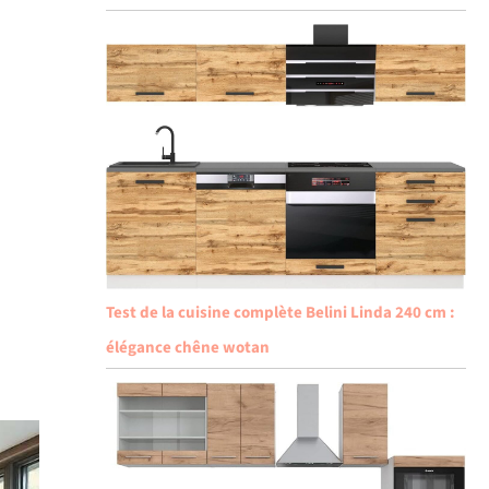
Test de la cuisine complète Belini Linda 240 cm :
élégance chêne wotan