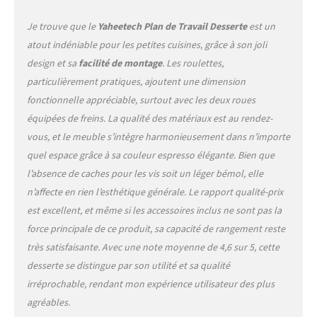
roulettes rotatives à 360°,
vous pouvez pousser ce
Je trouve que le
Yaheetech Plan de Travail Desserte
est un
chariot de cuisine comme
atout indéniable pour les petites cuisines, grâce à son joli
vous le souhaitez. Ses deux
design et sa
facilité de montage
. Les roulettes,
roulettes avec freins pour
que vous puissiez
particulièrement pratiques, ajoutent une dimension
verrouiller le chariot en
fonctionnelle appréciable, surtout avec les deux roues
place Facile à monter: Un
équipées de freins. La qualité des matériaux est au rendez-
assemblage simple est
vous, et le meuble s’intègre harmonieusement dans n’importe
requis pour cette desserte à
roulettes utilitaire. Nous
quel espace grâce à sa couleur espresso élégante. Bien que
préparons un manuel
l’absence de caches pour les vis soit un léger bémol, elle
d'instructions illustré. Tout
n’affecte en rien l’esthétique générale. Le rapport qualité-prix
le matériel et les outils
est excellent, et même si les accessoires inclus ne sont pas la
nécessaires est à vous pour
une installation rapide et
force principale de ce produit, sa capacité de rangement reste
facile
très satisfaisante. Avec une note moyenne de 4,6 sur 5, cette
desserte se distingue par son utilité et sa qualité
irréprochable, rendant mon expérience utilisateur des plus
agréables.