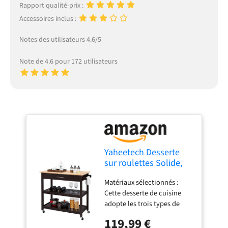
Rapport qualité-prix :
Accessoires inclus :
Notes des utilisateurs 4.6/5
Note de 4.6 pour 172 utilisateurs
Yaheetech Desserte
sur roulettes Solide,
101 x 51 x 92 cm
Matériaux sélectionnés :
Espresso
Cette desserte de cuisine
adopte les trois types de
bois : Plan de travail en bois
119,99 €
sûr, un bois massif résistant