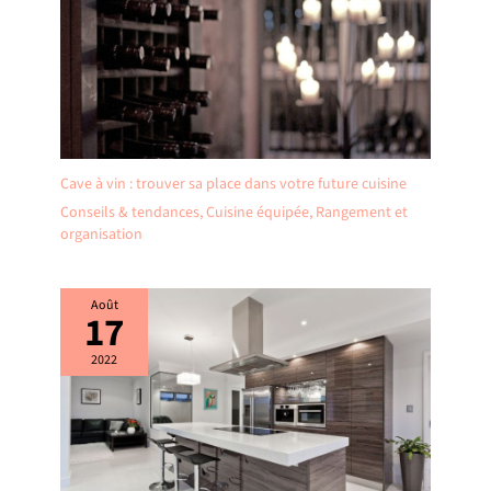
Cave à vin : trouver sa place dans votre future cuisine
Conseils & tendances
,
Cuisine équipée
,
Rangement et
organisation
Août
17
2022