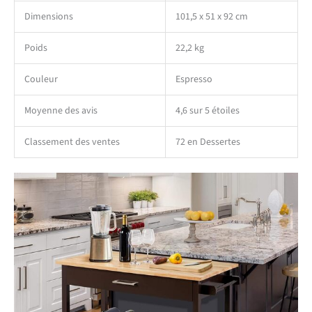
Dimensions
101,5 x 51 x 92 cm
Poids
22,2 kg
Couleur
Espresso
Moyenne des avis
4,6 sur 5 étoiles
Classement des ventes
72 en Dessertes