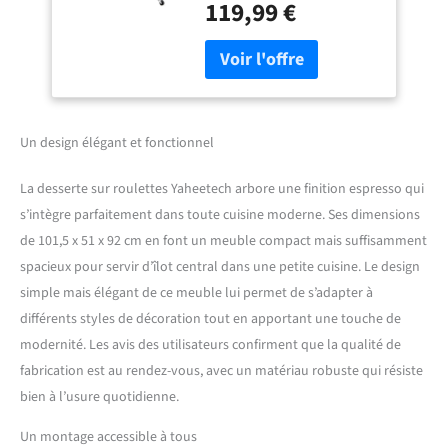
119,99 €
sûr, un bois massif résistant
aux chocs. Pieds en pin, un
bois massif solide. Le reste
en MDF classé E1, un
matériau sécurisé pour
l'usage quotidien Grand
tiroir coulissant: Notre
Un design élégant et fonctionnel
desserte roulante dispose
d'un tiroir spacieux sur des
La desserte sur roulettes Yaheetech arbore une finition espresso qui
glissières à extension
s’intègre parfaitement dans toute cuisine moderne. Ses dimensions
complète, offrant un espace
de 101,5 x 51 x 92 cm en font un meuble compact mais suffisamment
de rangement hors de vue
pour les ustensiles de
spacieux pour servir d’îlot central dans une petite cuisine. Le design
cuisine Étagère range-
simple mais élégant de ce meuble lui permet de s’adapter à
bouteilles: Avec des
différents styles de décoration tout en apportant une touche de
emplacements répartis sur
modernité. Les avis des utilisateurs confirment que la qualité de
l’étagère au milieu, cet îlot
fabrication est au rendez-vous, avec un matériau robuste qui résiste
central de cuisine facilite le
rangement des bouteilles de
bien à l’usure quotidienne.
vins, évitant tout risque de
chute par terre Flexible et
Un montage accessible à tous