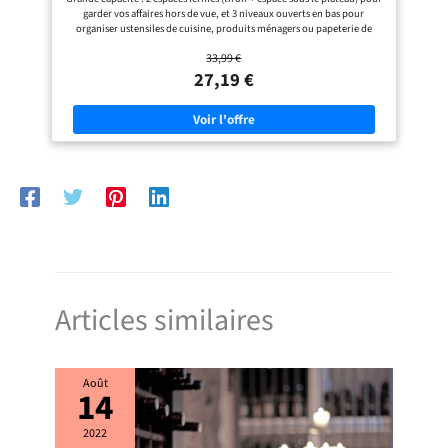
Chêne BSC070W101
garder vos affaires hors de vue, et 3 niveaux ouverts en bas pour
organiser ustensiles de cuisine, produits ménagers ou papeterie de
bureau de façon claire et accessible Plateau amovible : Avec le plateau,
33,99 €
créez en un instant une surface pour tasses ou petits appareils ; sans
plateau, profitez d’un espace pour bouteilles ou objets plus hauts.
27,19 €
Adaptez-le à vos besoins, du plan de travail d’appoint au bar mobile
Robuste et facile à entretenir : Conçu en plastique de qualité, ce
chariot est résistant à l’eau et à l’humidité, chaque niveau supporte
jusqu’à 10 kg. Un simple coup de chiffon suffit pour le nettoyer, parfait
pour cuisine, salle de bain ou buanderie Déplacement ultra pratique :
Ce chariot de rangement est doté de 4 roulettes pivotantes, dont 2 avec
freins, qui assurent une mobilité fluide entre les pièces et une fixation
stable une fois en place, pour toujours garder vos essentiels à portée de
main Montage rapide, sans outils : Système à clips ingénieux
permettant un assemblage de cette desserte en quelques minutes, sans
vis ni tournevis, pour une installation simple, même pour les
débutants en bricolage
Articles similaires
Août
14
2022