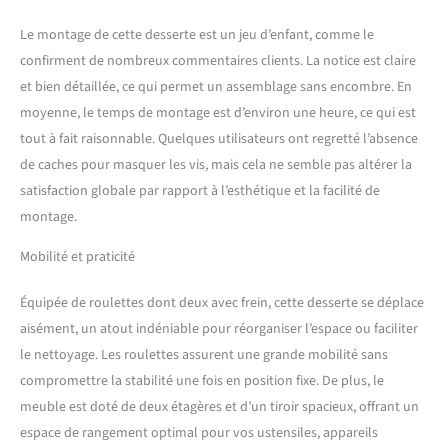
maniable: Avec les quatre
roulettes rotatives à 360°,
Le montage de cette desserte est un jeu d’enfant, comme le
vous pouvez pousser ce
confirment de nombreux commentaires clients. La notice est claire
chariot de cuisine comme
et bien détaillée, ce qui permet un assemblage sans encombre. En
vous le souhaitez. Ses deux
roulettes avec freins pour
moyenne, le temps de montage est d’environ une heure, ce qui est
que vous puissiez
tout à fait raisonnable. Quelques utilisateurs ont regretté l’absence
verrouiller le chariot en
de caches pour masquer les vis, mais cela ne semble pas altérer la
place Facile à monter: Un
satisfaction globale par rapport à l’esthétique et la facilité de
assemblage simple est
montage.
requis pour cette desserte à
roulettes utilitaire. Nous
Mobilité et praticité
préparons un manuel
d'instructions illustré. Tout
le matériel et les outils
Équipée de roulettes dont deux avec frein, cette desserte se déplace
nécessaires est à vous pour
aisément, un atout indéniable pour réorganiser l’espace ou faciliter
une installation rapide et
le nettoyage. Les roulettes assurent une grande mobilité sans
facile
compromettre la stabilité une fois en position fixe. De plus, le
meuble est doté de deux étagères et d’un tiroir spacieux, offrant un
espace de rangement optimal pour vos ustensiles, appareils