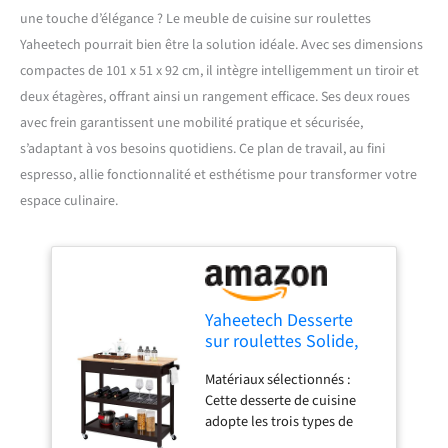
une touche d’élégance ? Le meuble de cuisine sur roulettes
Yaheetech pourrait bien être la solution idéale. Avec ses dimensions
compactes de 101 x 51 x 92 cm, il intègre intelligemment un tiroir et
deux étagères, offrant ainsi un rangement efficace. Ses deux roues
avec frein garantissent une mobilité pratique et sécurisée,
s’adaptant à vos besoins quotidiens. Ce plan de travail, au fini
espresso, allie fonctionnalité et esthétisme pour transformer votre
espace culinaire.
Yaheetech Desserte
sur roulettes Solide,
101 x 51 x 92 cm
Matériaux sélectionnés :
Espresso
Cette desserte de cuisine
adopte les trois types de
bois : Plan de travail en bois