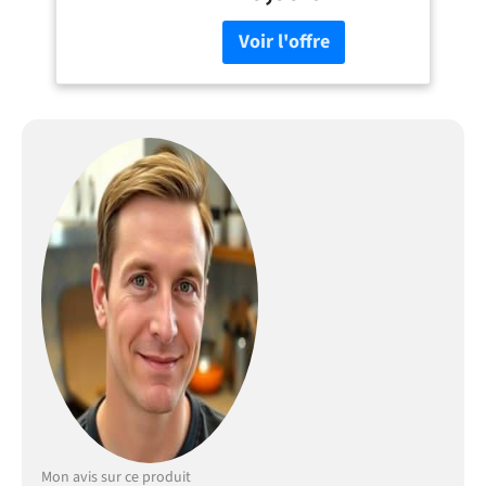
aux chocs. Pieds en pin, un
bois massif solide. Le reste
en MDF classé E1, un
matériau sécurisé pour
l'usage quotidien Grand
tiroir coulissant: Notre
desserte roulante dispose
d'un tiroir spacieux sur des
glissières à extension
complète, offrant un espace
de rangement hors de vue
pour les ustensiles de
cuisine Étagère range-
bouteilles: Avec des
emplacements répartis sur
l’étagère au milieu, cet îlot
central de cuisine facilite le
rangement des bouteilles de
vins, évitant tout risque de
chute par terre Flexible et
maniable: Avec les quatre
Mon avis sur ce produit