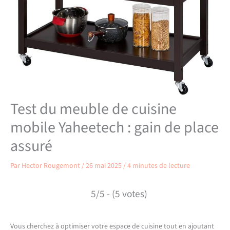
Test du meuble de cuisine
mobile Yaheetech : gain de place
assuré
Par
Hector Rougemont
/
26 mai 2025
/
4 minutes de lecture
5/5 - (5 votes)
Vous cherchez à optimiser votre espace de cuisine tout en ajoutant