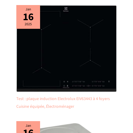
Jan
16
2025
Test : plaque induction Electrolux EIV63443 à 4 foyers
Cuisine équipée
,
Électroménager
Jan