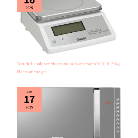
16
2025
Test de la balance électronique Bartscher A300118 15 kg
Électroménager
Jan
17
2025