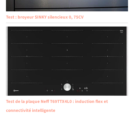
Test : broyeur SINKY silencieux 0, 75CV
Test de la plaque Neff T69TTX4L0 : induction flex et
connectivité intelligente