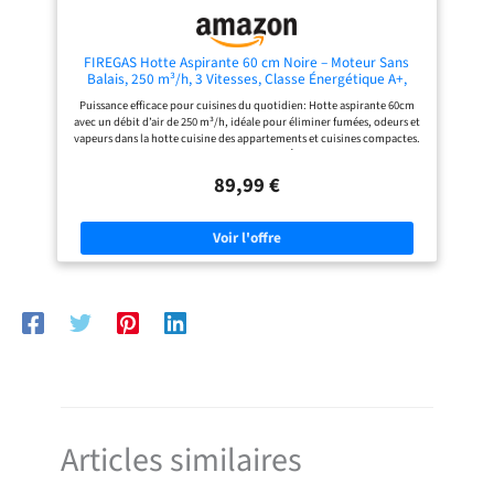
combine efficacité et puissance.
Non seulement nos hottes
aspirantes éliminent rapidement les
fumées, mais une minuterie d'arrêt
FIREGAS Hotte Aspirante 60 cm Noire – Moteur Sans
permet de ventiler pendant 1 à 9
Balais, 250 m³/h, 3 Vitesses, Classe Énergétique A+,
min avant de l'éteindre.
Faible Niveau Sonore, Installation Murale ou Sous
Puissance efficace pour cuisines du quotidien: Hotte aspirante 60cm
Meuble
avec un débit d’air de 250 m³/h, idéale pour éliminer fumées, odeurs et
vapeurs dans la hotte cuisine des appartements et cuisines compactes.
Moteur sans balais – faible consommation: Équipée d’un moteur sans
balais, cette hotte offre des performances stables, une longue durée de
89,99 €
vie et une consommation annuelle réduite à seulement 10 kWh/an,
classe énergétique A+. Fonctionnement silencieux et confortable:
Conçue pour un usage quotidien, la hotte aspirante fonctionne avec un
niveau sonore ≤56 dB, garantissant un environnement calme pendant
la cuisson. Double mode : avec ou sans évacuation - Utilisable en
évacuation extérieure ou en recyclage, cette hotte aspirante 60cm sans
evacuation est livrée avec 2 filtres à charbon actif, idéale pour les
logements sans sortie d’air. Installation flexible et gain de place: Cette
hotte aspirante encastrable peut être installée sous meuble ou en
montage mural, s’adaptant facilement à différentes configurations de
cuisine. Commandes simples et éclairage LED: Commandes
mécaniques à boutons pour un contrôle intuitif des 3 vitesses
d’aspiration, complétées par un éclairage LED 2 W économe et efficace.
Design noir élégant et facile d’entretien: Finition noire moderne qui
s’intègre harmonieusement à tout style de hotte cuisine, avec surfaces
faciles à nettoyer pour un entretien quotidien simplifié.
Articles similaires