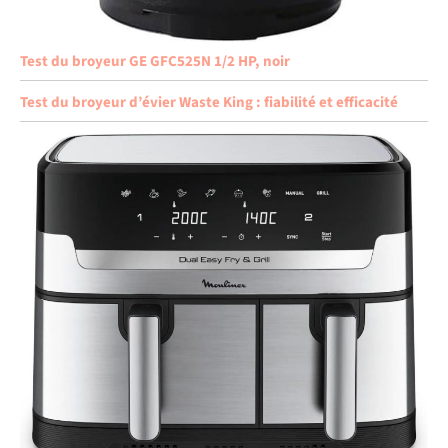
Test du broyeur GE GFC525N 1/2 HP, noir
Test du broyeur d’évier Waste King : fiabilité et efficacité