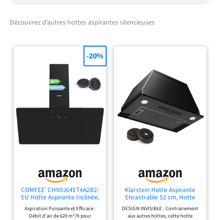
Découvrez d’autres hottes aspirantes silencieuses
-20%
COMFEE' CH90J64ET4A2B2-
Klarstein Hotte Aspirante
EU Hotte Aspirante Inclinée,
Encastrable 52 cm, Hotte
620m³/h, 90cm, A++
Aspirante Silencieuse, Hotte
Aspiration Puissante et Efficace :
DESIGN INVISIBLE : Contrairement
de Cuisine avec Lampes LED,
Débit d'air de 620 m³/h pour
aux autres hottes, cette hotte
Débit d'Air Puissant 439