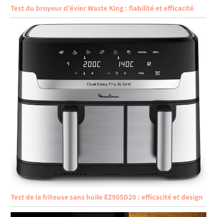
Test du broyeur d’évier Waste King : fiabilité et efficacité
Test de la friteuse sans huile EZ905D20 : efficacité et design