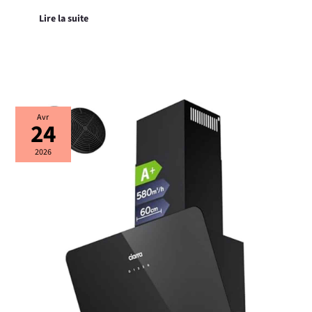
Lire la suite
Test
Avr
24
hotte
inclinée
CIARRA
2026
CBCB6765C
:
design
noir
et
efficacité