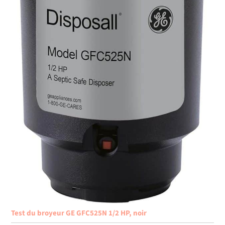
Test du broyeur GE GFC525N 1/2 HP, noir