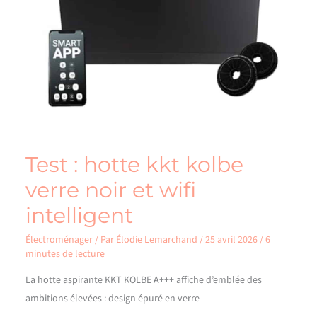
Test : hotte kkt kolbe
verre noir et wifi
intelligent
Électroménager
/ Par
Élodie Lemarchand
/
25 avril 2026
/
6
minutes de lecture
La hotte aspirante KKT KOLBE A+++ affiche d’emblée des
ambitions élevées : design épuré en verre