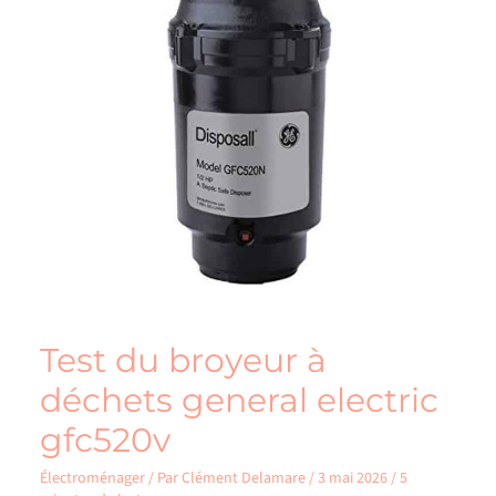
electric
gfc520v
Test du broyeur à
déchets general electric
gfc520v
Électroménager
/ Par
Clément Delamare
/
3 mai 2026
/
5