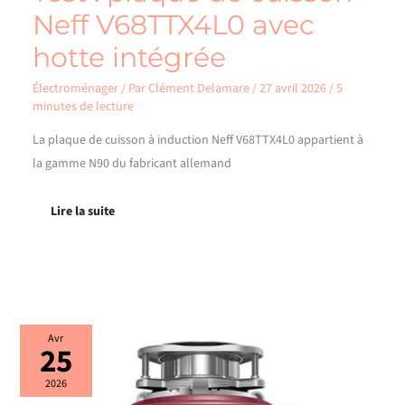
Neff V68TTX4L0 avec
hotte intégrée
Électroménager
/ Par
Clément Delamare
/
27 avril 2026
/
5
minutes de lecture
La plaque de cuisson à induction Neff V68TTX4L0 appartient à
la gamme N90 du fabricant allemand
Lire la suite
Test
Avr
25
du
broyeur
alimentaire
2026
rouge