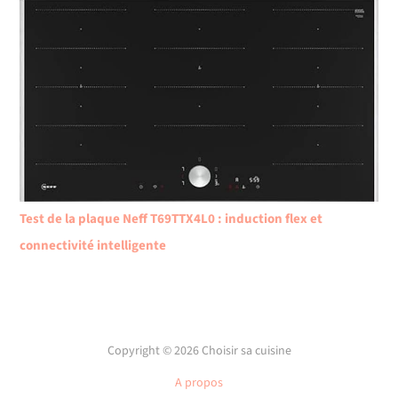
Test de la plaque Neff T69TTX4L0 : induction flex et
connectivité intelligente
Copyright © 2026 Choisir sa cuisine
A propos