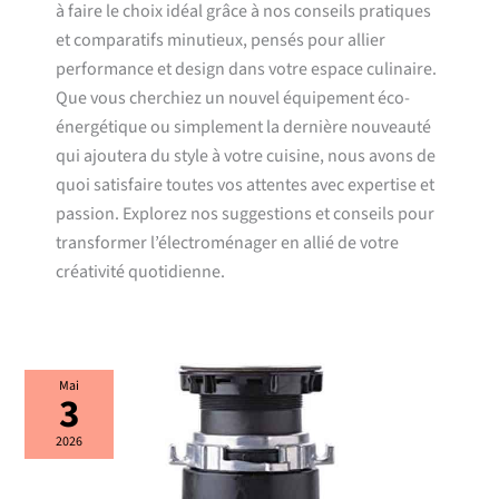
à faire le choix idéal grâce à nos conseils pratiques
et comparatifs minutieux, pensés pour allier
performance et design dans votre espace culinaire.
Que vous cherchiez un nouvel équipement éco-
énergétique ou simplement la dernière nouveauté
qui ajoutera du style à votre cuisine, nous avons de
quoi satisfaire toutes vos attentes avec expertise et
passion. Explorez nos suggestions et conseils pour
transformer l’électroménager en allié de votre
créativité quotidienne.
Test
Mai
3
du
broyeur
à
2026
déchets
general