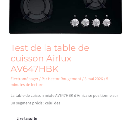
Test de la table de
cuisson Airlux
AV647HBK
Électroménager
/ Par
Hector Rougemont
/
3 mai 2026
/
5
minutes de lecture
La table de cuisson mixte AV647HBK d’Amica se positionne sur
un segment précis : celui des
Lire la suite