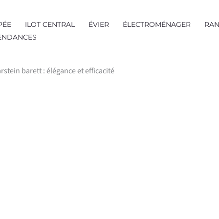
PÉE
ILOT CENTRAL
ÉVIER
ÉLECTROMÉNAGER
RAN
TENDANCES
rstein barett : élégance et efficacité