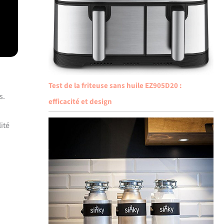
Test de la friteuse sans huile EZ905D20 :
s.
efficacité et design
ité