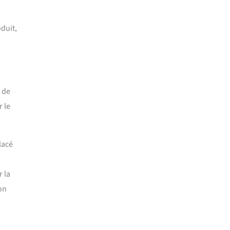
oduit,
n de
 le
lacé
 la
on