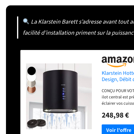
La Klarstein Barett s’adresse avant tout a
facilité d’installation priment sur la puissanc
Klarstein Hott
Design, Débit 
Suspendue Sans
CONÇU POUR VOTRE
ilot central est p
éclairer vos cuiss
FILTRE TOUTES LES
248,98 €
hotte suspendue ré
l'air. Une minuter
OU ODEURS : La ho