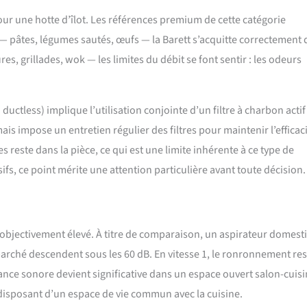
ur une hotte d’îlot. Les références premium de cette catégorie
— pâtes, légumes sautés, œufs — la Barett s’acquitte correctement 
s, grillades, wok — les limites du débit se font sentir : les odeurs
 ductless) implique l’utilisation conjointe d’un filtre à charbon actif
ais impose un entretien régulier des filtres pour maintenir l’efficaci
s reste dans la pièce, ce qui est une limite inhérente à ce type de
ifs, ce point mérite une attention particulière avant toute décision.
 objectivement élevé. À titre de comparaison, un aspirateur domest
marché descendent sous les 60 dB. En vitesse 1, le ronronnement res
ance sonore devient significative dans un espace ouvert salon-cuisi
 disposant d’un espace de vie commun avec la cuisine.