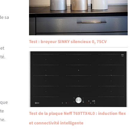
de sa
Test : broyeur SINKY silencieux 0, 75CV
 et
té.
ique
te
Test de la plaque Neff T69TTX4L0 : induction flex
ne.
et connectivité intelligente