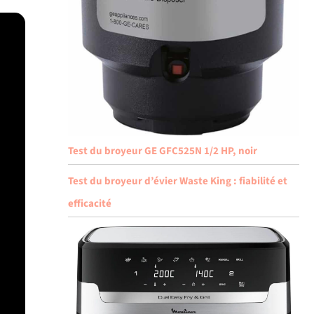
Test du broyeur GE GFC525N 1/2 HP, noir
Test du broyeur d’évier Waste King : fiabilité et
efficacité