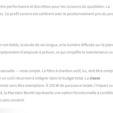
tre performance et discrétion pour les cuissons du quotidien. La
les. Ce profil sonore est cohérent avec le positionnement prix du pr
 est faible, la durée de vie longue, et la lumière diffusée sur le pla
mplacement d’ampoule à prévoir, ce qui simplifie la maintenance sur
aisselle — reste simple. Le filtre à charbon actif, lui, doit être remp
 un coût récurrent à intégrer dans le budget total. La
classe
cte sans être exemplaire. À 150 W de puissance totale, l’impact sur
, la Klarstein Barett représente une option fonctionnelle à conditi
e sans conduit.