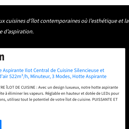
ux cuisines d’îlot contemporaines où l’esthétique et la
e d’aspiration.
e Aspirante Ilot Central de Cuisine Silencieuse et
d'air 522m³/h, Minuteur, 3 Modes, Hotte Aspirante
 Evacuation et Filtres à Charbon Actif, à Recyclage
 ÎLOT DE CUISINE : Avec un design luxueux, notre hotte aspirante
rête à éliminer les vapeurs. Réglable en hauteur et dotée de LEDs pour
ons, utilisez tout le potentiel de votre îlot de cuisine. PUISSANTE ET
 VAPEURS : Avec 3 niveaux de puissance et un débit de 522m³/h, la
duit les odeurs et filtre les vapeurs pour une meilleure qualité de
ie éteint la hotte lorsque vous ne l'utilisez pas. SANS GRAISSE, HUILE
tte ilot central Klarstein comprend 2 filtres à graisse à 5 couches en