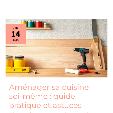
Aménager
Jan
14
sa
cuisine
soi-
2025
même
:
guide
pratique
et
astuces
Aménager sa cuisine
soi-même : guide
pratique et astuces