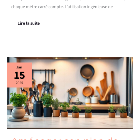
chaque mètre carré compte. L’utilisation ingénieuse de
Lire la suite
Aménager
Jan
15
son
plan
de
2025
travail
en
cuisine
:
astuces
et
conseils