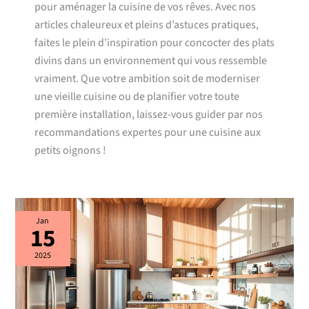
pour aménager la cuisine de vos rêves. Avec nos
articles chaleureux et pleins d’astuces pratiques,
faites le plein d’inspiration pour concocter des plats
divins dans un environnement qui vous ressemble
vraiment. Que votre ambition soit de moderniser
une vieille cuisine ou de planifier votre toute
première installation, laissez-vous guider par nos
recommandations expertes pour une cuisine aux
petits oignons !
Cuisine
Jan
15
équipée
:
conseils
2025
pour
faire
le
bon