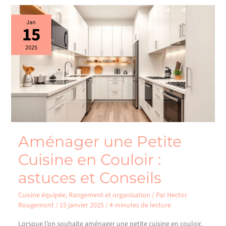
Aménager
Jan
15
une
Petite
Cuisine
2025
en
Couloir
:
astuces
et
Conseils
Aménager une Petite
Cuisine en Couloir :
astuces et Conseils
Cuisine équipée
,
Rangement et organisation
/ Par
Hector
Rougemont
/
15 janvier 2025
/
4 minutes de lecture
Lorsque l’on souhaite aménager une petite cuisine en couloir,