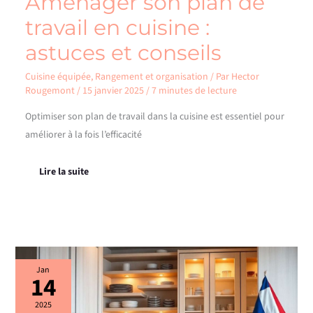
Aménager son plan de
travail en cuisine :
astuces et conseils
Cuisine équipée
,
Rangement et organisation
/ Par
Hector
Rougemont
/
15 janvier 2025
/
7 minutes de lecture
Optimiser son plan de travail dans la cuisine est essentiel pour
améliorer à la fois l’efficacité
Lire la suite
Aménager
Jan
14
des
placards
de
2025