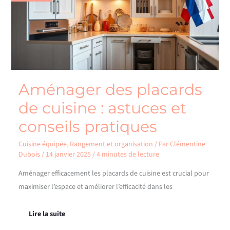
cuisine
:
astuces
et
conseils
pratiques
Aménager des placards
de cuisine : astuces et
conseils pratiques
Cuisine équipée
,
Rangement et organisation
/ Par
Clémentine
Dubois
/
14 janvier 2025
/
4 minutes de lecture
Aménager efficacement les placards de cuisine est crucial pour
maximiser l’espace et améliorer l’efficacité dans les
Lire la suite