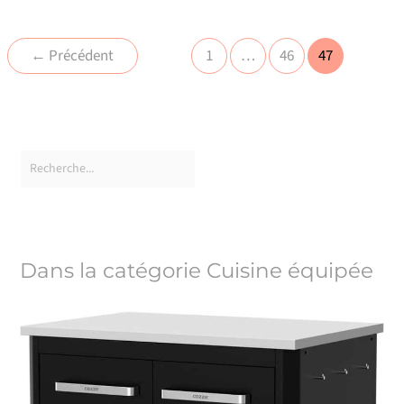
←
Précédent
1
…
46
47
Dans la catégorie Cuisine équipée