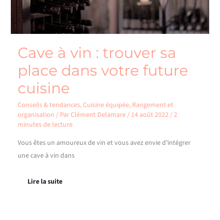
cuisine
Cave à vin : trouver sa
place dans votre future
cuisine
Conseils & tendances
,
Cuisine équipée
,
Rangement et
organisation
/ Par
Clément Delamare
/
14 août 2022
/
2
minutes de lecture
Vous êtes un amoureux de vin et vous avez envie d’intégrer
une cave à vin dans
Lire la suite