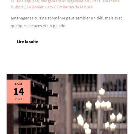
Cuisine équipée
,
Rangement et organisation
/ Par
Clémentine
Dubois
/
14 janvier 2025
/
2 minutes de lecture
aménager sa cuisine soi-même peut sembler un défi, mais avec
quelques astuces et un peu de
Lire la suite
Cave
Août
14
à
vin
:
2022
trouver
sa
place
dans
votre
future