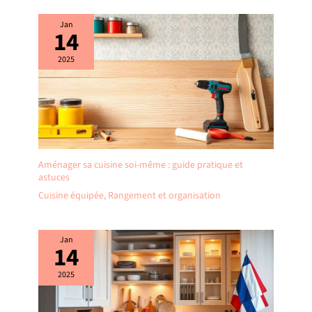
Jan
14
2025
Aménager sa cuisine soi-même : guide pratique et
astuces
Cuisine équipée
,
Rangement et organisation
Jan
14
2025