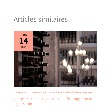
Articles similaires
Août
14
2022
Cave à vin : trouver sa place dans votre future cuisine
Conseils & tendances
,
Cuisine équipée
,
Rangement et
organisation