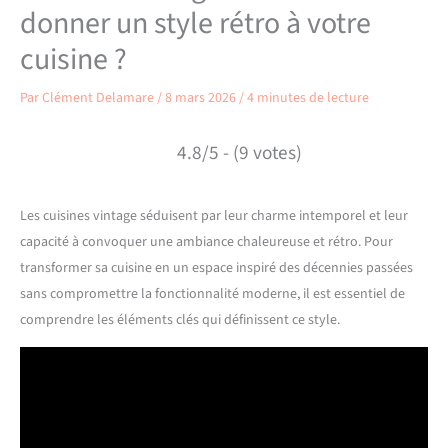
donner un style rétro à votre
cuisine ?
Par
Clément Delamare
/
8 mars 2026
/
4 minutes de lecture
4.8/5 - (9 votes)
Les cuisines vintage séduisent par leur charme intemporel et leur
capacité à convoquer une ambiance chaleureuse et rétro. Pour
transformer sa cuisine en un espace inspiré des décennies passées
sans compromettre la fonctionnalité moderne, il est essentiel de
comprendre les éléments clés qui définissent ce style.