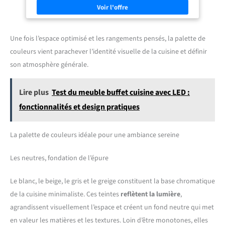
encastré est votre solution ultime
permet d'obtenir des résultats
de l'air pour un refroidissement rapide. Minimise la condensation et
pour économiser du temps et de
parfaits en moins de temps.
l'excès de température entre le four et la plaque de cuisson. Oubliez les
l'effort ! 【Grande capacité de 60
longues attentes après la cuisson pour devoir nettoyer le four ou ranger
L】Avec une capacité de 60 litres,
les ustensiles de cuisine. 4 fonctions : convection naturelle, convection
vous pouvez profiter d'un grande
forcée, Steam Assist et Steam EasyClean, en plus de la lumière
Une fois l’espace optimisé et les rangements pensés, la palette de
espace de four afin de préparer les
intérieure. Porte à triple vitrage : porte froide avec 3 vitres qui évite de
aliments pour toute votre famille.
couleurs vient parachever l’identité visuelle de la cuisine et définir
se brûler en touchant la vitre extérieure et empêche la perte de chaleur,
Dimensions du produit : 595 mm (L)
ce qui la rend plus efficace. Classe énergétique A : cuisinez vos recettes
x 595 mm (H) x 421 mm (P). Taille
son atmosphère générale.
en préservant l'efficacité énergétique. Puissance de 2800 W : préparez
minimale de découpe requise : 595
tous types de recettes grâce à sa puissance élevée qui permet d'obtenir
mm (L) x 600 mm (H) x 450 mm (P).
des résultats parfaits en moins de temps.
Veuillez mesurer attentivement
Lire plus
Test du meuble buffet cuisine avec LED :
votre meuble de cuisine avant
d'effectuer l'achat.
fonctionnalités et design pratiques
La palette de couleurs idéale pour une ambiance sereine
Les neutres, fondation de l’épure
Le blanc, le beige, le gris et le greige constituent la base chromatique
de la cuisine minimaliste. Ces teintes
reflètent la lumière
,
agrandissent visuellement l’espace et créent un fond neutre qui met
en valeur les matières et les textures. Loin d’être monotones, elles