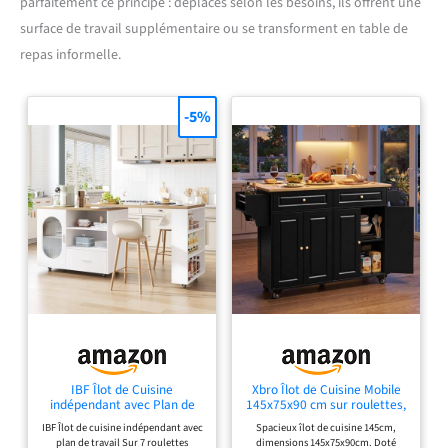
parfaitement ce principe : déplacés selon les besoins, ils offrent une
surface de travail supplémentaire ou se transforment en table de
repas informelle.
-5%
IBF Îlot de Cuisine
Xbro Îlot de Cuisine Mobile
indépendant avec Plan de
145x75x90 cm sur roulettes,
Travail sur 7 roulettes
Chariot avec Tiroirs et
IBF Îlot de cuisine indépendant avec
Spacieux îlot de cuisine 145cm,
Armoire de Cuisine Mobile
Armoires, Plan de Travail en
plan de travail Sur 7 roulettes
dimensions 145x75x90cm. Doté