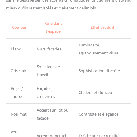
sans le déstabiliser. Ces accents chromatiques fonctionnent d’autant
mieux qu’ils restent isolés et clairement délimités.
Rôle dans
Couleur
Effet produit
l’espace
Luminosité,
Blanc
Murs, façades
agrandissement visuel
Sol, plans de
Gris clair
Sophistication discrète
travail
Beige /
Façades,
Chaleur et douceur
Taupe
crédences
Accent sur îlot ou
Noir mat
Contraste et élégance
façade
Vert
Accent ponctuel
Fraîcheur et originalité