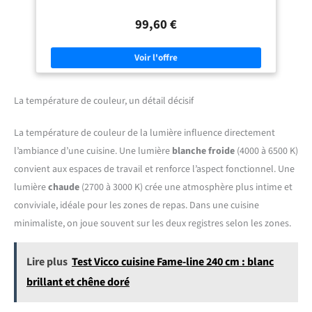
décoration intérieure.
éclairent parfaitement la grange, l'entrepôt, le sous-sol, la chambre
d'enfants, la cuisine, la table à manger, le salon, le couloir, la chambre,
99,60 €
le cellier, le bar, le café, l'hôtel ou d'autres endroits. Design inspirant :
la suspension en verre pour plafond est un design haut de gamme. La
lumière crée une atmosphère romantique et cristalline étincelante
grâce aux bulles effervescentes à l'intérieur. Illuminez votre maison
avec une lueur de charme moderne. 【Service 100% satisfait】Votre
satisfaction est notre priorité absolue. Si vous rencontrez un problème
avec nos suspensions, faites-le-nous savoir et nous travaillerons avec
vous pour résoudre le problème. 【Matériau de qualité supérieure】
La température de couleur, un détail décisif
Cette suspension est faite de métal et de verre de haute qualité. La
surface finement polie est facile à nettoyer et à entretenir. Notre
suspension est anticorrosion, anti-décoloration, anti-rayures,
La température de couleur de la lumière influence directement
meilleure transmission de la lumière et dissipation thermique.
l’ambiance d’une cuisine. Une lumière
blanche froide
(4000 à 6500 K)
convient aux espaces de travail et renforce l’aspect fonctionnel. Une
lumière
chaude
(2700 à 3000 K) crée une atmosphère plus intime et
conviviale, idéale pour les zones de repas. Dans une cuisine
minimaliste, on joue souvent sur les deux registres selon les zones.
Lire plus
Test Vicco cuisine Fame-line 240 cm : blanc
brillant et chêne doré