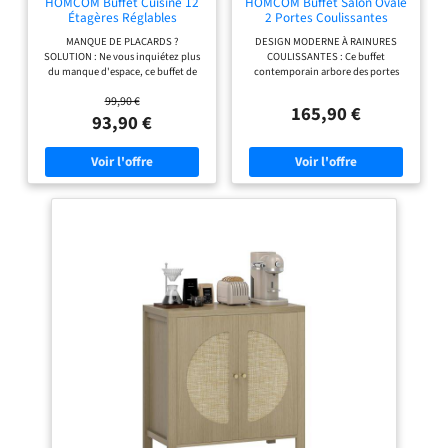
HOMCOM Buffet Cuisine 12
HOMCOM Buffet Salon Ovale
Étagères Réglables
2 Portes Coulissantes
60x30x104cm Effet Bois
140x40x75cm Bois Naturel
MANQUE DE PLACARDS ?
DESIGN MODERNE À RAINURES
Naturel
SOLUTION : Ne vous inquiétez plus
COULISSANTES : Ce buffet
du manque d'espace, ce buffet de
contemporain arbore des portes
cuisine élégant vous offre l'espace
coulissantes incurvées à rainures,
99,90 €
de rangement supplémentaire
qui glissent silencieusement pour
165,90 €
nécessaire pour votre nouvelle
optimiser l'espace au sol. Sa
93,90 €
batterie de cuisine et vos vaisselles
silhouette ovale élégante, associée à
spéciales invités, tout en apportant
des pieds en métal assortis, apporte
une touche esthétique à votre
une touche raffinée d'inspiration
décoration OPTIMISEZ VOTRE
scandinave à votre intérieur.
ESPACE DE STOCKAGE : Avec ses 5
RANGEMENT AJUSTABLE ET
niveaux de rangement intérieurs et
POLYVALENT : L'intérieur offre 6
ses 12 niveaux sur les râteliers
espaces de rangement : 4
latéraux derrière les portes, ce
compartiments centraux dotés
meuble de cuisine de rangement
d'étagères réglables sur 3 hauteurs
maximise l'espace pour vos
et 2 placards latéraux semi-
assiettes, livres de recettes,
circulaires. Idéal pour organiser la
casseroles, bocaux à épices et plus
vaisselle précieuse, les appareils
encore. Les râteliers latéraux,
électroménagers ou divers
équipés de barres, empêchent vos
accessoires de cuisine. UTILISATION
objets de chuter. Pour les objets
POLYVALENTE : Sublimez n'importe
plus volumineux, ajustez les
quelle pièce avec ce meuble de
étagères à votre convenance pour y
rangement multifonctionnel, conçu
placer aisément des carafes, des
pour servir de support TV élégant
boîtes à pâtes, des blenders CONÇU
pour les écrans jusqu'à 60 pouces.
POUR VOTRE CONFORT : Passez du
Son design polyvalent se transforme
temps dans une cuisine qui vous
harmonieusement en buffet de salle
inspire ! Ce buffet de cuisine, avec sa
à manger, en coin café convivial ou