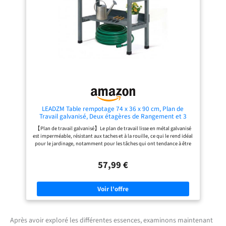
famille. 【Surface facile à nettoyer
un plan de travail spacieux pour le
:】 le plan de travail lisse est facile à
rempotage et l'élagage, tandis que
nettoyer avec un chiffon humide.
les étagères amovibles vous
Bon à savoir :】
donnent la liberté de personnaliser
votre rangement pour les sacs de
terre, les arrosoirs ou les pots,
gardant ainsi votre espace bien
rangé et organisé. 【Confort
Ergonomique】L'établi de jardin
présente une hauteur idéale qui
évite les maux de dos lors de
longues séances de jardinage. C'est
une pièce maîtresse qui permet des
mouvements confortables, vous
permettant de mettre en pot, de
LEADZM Table rempotage 74 x 36 x 90 cm, Plan de
transplanter et d'entretenir votre
Travail galvanisé, Deux étagères de Rangement et 3
jardin avec facilité et joie. 【Ajout
Crochets, Table de Plantation Bois Sapin pré-huilé (Gris)
【Plan de travail galvanisé】Le plan de travail lisse en métal galvanisé
Elégant et Polyvalent】Non
est imperméable, résistant aux taches et à la rouille, ce qui le rend idéal
seulement un poste de travail de
pour le jardinage, notamment pour les tâches qui ont tendance à être
jardinier, mais aussi un ajout
salissantes. Un simple coup d'éponge suffit pour le nettoyer. 【Grand
charmant à votre espace extérieur.
espace de rangement】Deux étagères spacieuses offrent un espace
De nature polyvalente, il sert
57,99 €
généreux pour les pots et le terreau. Trois crochets pratiques
également de présentoir pour les
permettent de garder vos outils de jardinage à portée de main.
fleurs ou de support de
【Structure robuste en cèdre】Ce plan de travail de rempotage est
divertissement fonctionnel pour
fabriqué en cèdre de première qualité, garantissant une structure
votre prochain rassemblement dans
robuste, stable et durable. Grâce à la résistance naturelle du cèdre aux
le jardin.
intempéries, il bénéficie d'une durée de vie exceptionnelle. 【Plan de
travail de jardinage multifonctionnel】Que ce soit pour rempoter,
semer ou ranger vos outils de jardinage, ce plan de travail est parfait. Il
Après avoir exploré les différentes essences, examinons maintenant