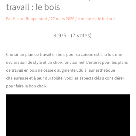
travail : le bois
Par
Hector Rougemont
/
27 mars 2026
/
4 minutes de lecture
4.9/5 - (7 votes)
Choisir un plan de travail en bois pour sa cuisine est à la fois une
déclaration de style et un choix fonctionnel. L’intérêt pour les plans
de travail en bois ne cesse d’augmenter, dû à leur esthétique
chaleureuse et à leur durabilité. Voici les aspects clés à considérer
pour faire le bon choix.