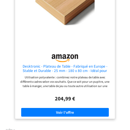
CONTENU DE LA LIVRAISON : Plan
CONTENU DE LA LIVRAISON : Plan
de travail de cuisine, 2 profils de
de travail de cuisine, 2 profils de
finition latéraux, notice de
finition latéraux, notice de
montage, matériel de montage.
montage, matériel de montage.
Desktronic - Plateau de Table - Fabriqué en Europe -
Stable et Durable - 25 mm - 180 x 80 cm - Idéal pour
Bureau réglable en Hauteur et Table à Manger, etc - en
Utilisation polyvalente : combinez notre plateau de table avec
Bois de chêne
différents cadres selon vos souhaits. Que ce soit pour un pupitre, une
table à manger, une table de jeu ou toute autre utilisation sur une
surface solide Très stable : le plateau de table Desktronic est de 30 %
plus épais. Nos panneaux de particules mélaminés de 25 mm
204,99 €
d'épaisseur sont très stables et solides. Durable : nos plateaux de
bureau sont fabriqués en Europe. Le plateau de table en bois provient
de forêts certifiées FSC. Ainsi, notre plateau de bureau 180 x 80 cm est
écologique et de qualité supérieure Durable : résistant à l'usure, à la
chaleur, à l'eau et facile à nettoyer. Les plateaux de table font partie des
articles les plus souvent endommagés lors de la livraison. Grâce à des
années de tests et d'améliorations, nous avons pu développer un
emballage qui assure la pleine sécurité des plateaux de table et les