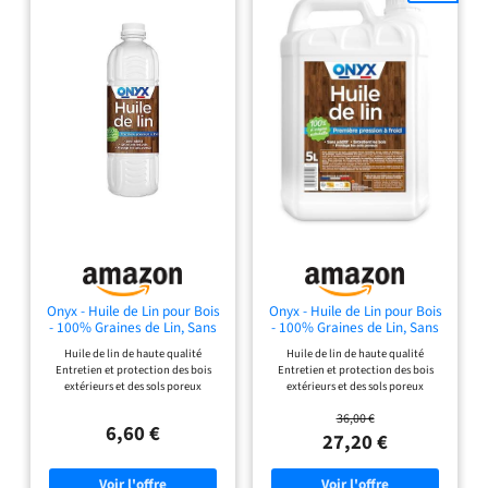
Onyx - Huile de Lin pour Bois
Onyx - Huile de Lin pour Bois
- 100% Graines de Lin, Sans
- 100% Graines de Lin, Sans
Additif - 1L
Additif - 5L
Huile de lin de haute qualité
Huile de lin de haute qualité
Entretien et protection des bois
Entretien et protection des bois
extérieurs et des sols poreux
extérieurs et des sols poreux
(carrelages bruts, tomettes, tuiles,
(carrelages bruts, tomettes, tuiles,
36,00 €
terres cuites, dallages…) contre
terres cuites, dallages…) contre
6,60 €
l’humidité et le gel, convient
l’humidité et le gel, convient
27,20 €
également pour redonner de l’éclat
également pour redonner de l’éclat
aux bois vernis et entretenir le
aux bois vernis et entretenir le
linoléum Également efficace pour
linoléum Également efficace pour