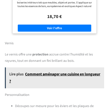
boiseries intérieurs tels que meubles, objets et portes. S'applique sur
toutes les essences de bois, européennes et exotiques Aspect naturel
préservé : Valorise l'aspect mat et naturel du bois tout en le
nourrissant. Imperméable pour une protection efficace des meubles et
18,70 €
des boiseries face à l'eau et aux taches Application facile : Sans essuyage
et lessivable pour un entretien simplifié de vos surfaces traitées
Rendement optimal : 1L pour 12m². Sec entre 2 couches en 2h
seulement pour une application rapide V33, une marque française
engagée : Pour l’emploi local : entreprise familiale depuis 1957 700
salariés conçoivent et fabriquent au cœur du jura Pour
l’environnement : 30 ans d'amélioration continue et un site certifié iso
14001 depuis 2001 Pour la qualité : performance garantie en testant
Vernis
100% de nos produits
Le vernis offre une
protection
accrue contre l’humidité et les
rayures, tout en donnant un fini brillant au bois.
Lire plus
Comment aménager une cuisine en longueur
?
Personnalisation
Découpes sur mesure pour les éviers et les plaques de