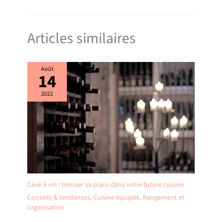
Articles similaires
Août
14
2022
Cave à vin : trouver sa place dans votre future cuisine
Conseils & tendances
,
Cuisine équipée
,
Rangement et
organisation