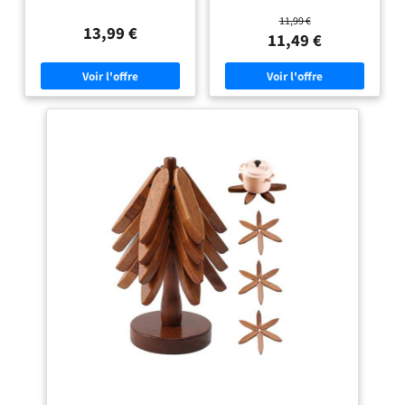
Naturel - Protège Table
Chaque sous-verre pliable créatif en
l'environnement, non polluant et
Pliable et Lavable
11,99 €
forme d'arbre montre la texture et
difficilement déformable. La surface
13,99 €
la couleur naturelles du bois
lisse ne blessera pas vos mains. Le
11,49 €
d'origine, une combinaison parfaite
bambou a une excellente résistance
de décoration intérieure et de vie
à la chaleur, offrant une protection
raffinée. 【Facile à nettoyer et à
écologique pour le plan de travail
ranger】Ce napperon de table en
de votre cuisine/plan de
bois en forme d'arbre est lisse et
travail/table. Design évidé: Sous
facile à nettoyer et à entretenir. Il
plat Avec un design creux au milieu,
suffit de l'essuyer avec un chiffon
il peut assurer une dissipation plus
humide ou une éponge pour enlever
rapide de la chaleur du fond des
les éclaboussures ou les taches, et le
casseroles et des poêles, simple et
set de sous-verres en forme d'arbre
pratique, protégeant la nappe des
aura l'air comme neuf. Leur
brûlures. Les sous-verres creux en
construction durable assure une
bambou avec un beau grain de bois
utilisation à long terme. En même
apporteront de la vie à votre cuisine
temps, sa taille légère et son design
et à votre salle à manger. Non-Slip
pliable facilitent le rangement sans
Design:Pose plat chaud plan de
prendre beaucoup de place.
travail a trois ou quatre pieds en
【Design gain de place】La forme
éponge noire pour antidérapant,
compacte en arbre permet un
assurer votre bol ou tasse peut être
rangement facile lorsqu'il n'est pas
placé fermement sur la table,
utilisé ; le support maintient tous
empêchant efficacement les rayures
les sous-verres organisés,
comptoirs, dessus de table ou
économisant un espace précieux
d'autres surfaces. Easy to
dans la cuisine. 【Anti-brûlure et
Clean:Sottopentola In bambù est
isolation thermique】Avec une
facile à entretenir et à nettoyer. Il
épaisseur de 1,5 cm, le set de sous-
suffit d'essuyer la saleté avec un
verres en bois possède d'excellentes
chiffon humide ou de le laver avec
propriétés d'isolation thermique,
un savon doux et de l'eau courante,