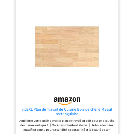
en mélamine et la structure est en
milieu, des boîtes de rangement et
acier noir mat robuste – tout cela se
des ustensiles sur l’étagère grillagée
combine dans une étagère de
du bas. Tout s’organise parfaitement
cuisine qui peut supporter jusqu'à
grâce à cette étagère à 3 niveaux qui
30 kg par étagère Pas le temps de
rend tout facile d’accès
chercher ! 3 étagères ouvertes vous
[Polyvalente] D’une hauteur de 90
permettent de prendre tout ce dont
cm, cette table de cuisine est
vous avez besoin en un rien de
polyvalente : utilisez-la comme
temps. Que vous ayez besoin de
table de petit-déjeuner, comme bar
farine, d'une poêle ou d'un mixeur,
à café pour la machine à café et les
vous verrez qu'ils sont tous juste
accessoires, ou comme table de bar
devant vous Calme l'âme : la vie est
pour servir des boissons… à vous de
déjà difficile, alors n'ajoutez pas de
voir ! [Ne vacille pas] Les pieds
stress supplémentaire ! Cet îlot de
réglables assurent la stabilité de
cuisine est livré avec des
cette étagère industrielle, elle ne
instructions détaillées et des pièces
vacille pas quand vous y posez des
numérotées pour faciliter le
objets, même sur un sol légèrement
montage. Les pieds réglables sont
irrégulier [Assemblage facile] Les
également inclus pour le garder en
instructions illustrées, les pièces
équilibre sur un sol légèrement
numérotées et une clé Allen sont
inégal Ce que vous obtenez : une
fournies. Cette étagère de cuisine
étagère de cuisine avec 3 étagères,
est livrée avec tout ce dont vous
un endroit idéal pour organiser vos
avez besoin pour l’installer en un
bouteilles de sauce, pots à épices et
rien de temps
micro-ondes. Un design charmant
vidaXL Plan de Travail de Cuisine Bois de chêne Massif
de la collection ALINRU de VASAGLE
rectangulaire
pour ajouter un petit plus à votre
Améliorez votre cuisine avec ce plan de travail en bois pour une touche
cuisine
de charme rustique ! 【Matériau robuste et stable :】 le bois de chêne
massif est connu pour sa solidité, sa durabilité et la beauté de son