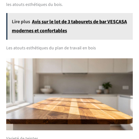
convient à divers espaces extérieurs, tels que les serres, les terrasses, les
les atouts esthétiques du bois.
balcons et les jardins. 【Simple et pratique】La surface en bois brut
peut être peinte, teintée ou vernie selon vos envies, lui permettant
ainsi de s'intégrer harmonieusement à votre jardin. Vous pouvez aussi
choisir de le laisser dans sa couleur naturelle et apprécier son charme
Lire plus
Avis sur le lot de 3 tabourets de bar VESCASA
rustique.
modernes et confortables
Les atouts esthétiques du plan de travail en bois
Varieté de teintes