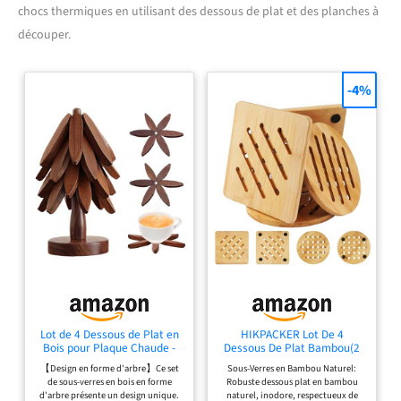
chocs thermiques en utilisant des dessous de plat et des planches à
découper.
-4%
Lot de 4 Dessous de Plat en
HIKPACKER Lot De 4
Bois pour Plaque Chaude -
Dessous De Plat Bambou(2
Support de Casserole et
Ronds Et 2 Carrés)
【Design en forme d'arbre】Ce set
Sous-Verres en Bambou Naturel:
Théière Résistant à la
de sous-verres en bois en forme
Robuste dessous plat en bambou
Chaleur - Design Arbre
d'arbre présente un design unique.
naturel, inodore, respectueux de