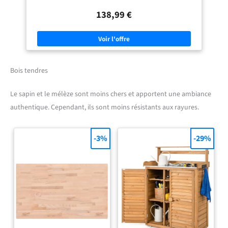
grain, ce qui en fait un matériau idéal pour les meubles de longue
durée. Sa résistance naturelle aux insectes et aux champignons permet
138,99 €
aux meubles en chêne de rester attrayants et fonctionnels pendant des
années. 【Utilisation polyvalente :】 ce plan de travail
multifonctionnel peut être combiné avec différentes bases pour
diverses utilisations, comme un poste de travail de cuisine, un établi de
garage, un plan de travail ou un plan de toilette de salle de bain.
【Entretien facile :】 grâce à sa surface lisse, le dessus est facile à
nettoyer avec un chiffon humide. Chaque article est unique, avec des
variations de couleurs et de grains. La livraison est aléatoire, ce qui
Bois tendres
garantit l'exclusivité et l'individualité de votre produit.
Le sapin et le mélèze sont moins chers et apportent une ambiance
authentique. Cependant, ils sont moins résistants aux rayures.
-3%
-29%