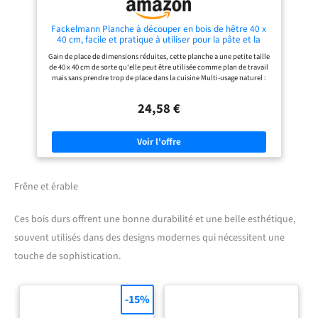
Fackelmann Planche à découper en bois de hêtre 40 x
40 cm, facile et pratique à utiliser pour la pâte et la
préparation de pâtes fraîches, taille unique, avec
Gain de place de dimensions réduites, cette planche a une petite taille
rehaussements d'appo
de 40 x 40 cm de sorte qu'elle peut être utilisée comme plan de travail
mais sans prendre trop de place dans la cuisine Multi-usage naturel :
apposé pour être utilisé avec des pâtes, des farines, des pâtes à l'œuf
Plus dotée d'un bord de 1,9 cm sur un côté, pour la fixation au plan de
24,58 €
travail Matériau : bois de hêtre Dimensions : 40 x 40 cm environ
Frêne et érable
Ces bois durs offrent une bonne durabilité et une belle esthétique,
souvent utilisés dans des designs modernes qui nécessitent une
touche de sophistication.
-15%