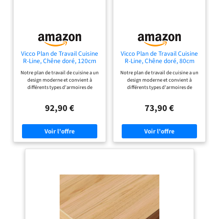
Vicco Plan de Travail Cuisine
Vicco Plan de Travail Cuisine
R-Line, Chêne doré, 120cm
R-Line, Chêne doré, 80cm
Notre plan de travail de cuisine a un
Notre plan de travail de cuisine a un
design moderne et convient à
design moderne et convient à
différents types d'armoires de
différents types d'armoires de
cuisine. Le plan de travail cuisine est
cuisine. Le plan de travail cuisine est
adapté à la plupart des logements
adapté à la plupart des logements
92,90 €
73,90 €
standards avec un ensemble
standards avec un ensemble
complet d'éléments de fixation
complet d'éléments de fixation
pour s'adapter à tous les types
pour s'adapter à tous les types
d'armoires. DIMENSIONS : Le Plan
d'armoires. DIMENSIONS : Le Plan
de travail cuisine mesure 120 cm -
de travail cuisine mesure 80 cm -
Largeur, 2,8 cm - Hauteur, 60 cm -
Largeur, 2,8 cm - Hauteur, 60 cm -
Profondeur. Toutes les tailles
Profondeur. Toutes les tailles
détaillées sont indiquées sur les
détaillées sont indiquées sur les
photos. MATÉRIAU : Le plan de
photos. MATÉRIAU : Le plan de
travail est composé d’un panneau
travail est composé d’un panneau
de particules de 28 mm, facile
de particules de 28 mm, facile
d’entretien, revêtu de résine
d’entretien, revêtu de résine
mélaminée, avec une couche de
mélaminée, avec une couche de
protection en stratifié HPL sur le
protection en stratifié HPL sur le
dessus et sur tous les côtés.
dessus et sur tous les côtés.