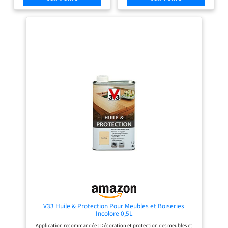
assouplir les mastics ou diluer les
assouplir les mastics ou diluer les
peintures à l’huile et enduits gras
peintures à l’huile et enduits gras
Conçue à 100% à partir de graines de
Conçue à 100% à partir de graines de
lin obtenues par première pression
lin obtenues par première pression
à froid Produit de fabrication
à froid Produit de fabrication
française, Onyx vous fournit les
française, Onyx vous fournit les
produits essentiels pour l’entretien
produits essentiels pour l’entretien
et le bricolage depuis plus de 90 ans
et le bricolage depuis plus de 90 ans
V33 Huile & Protection Pour Meubles et Boiseries
Incolore 0,5L
Application recommandée : Décoration et protection des meubles et