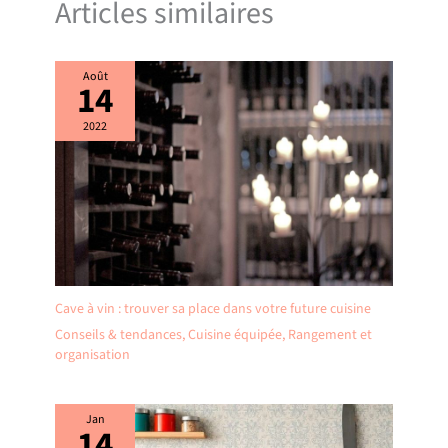
Articles similaires
Août
14
2022
Cave à vin : trouver sa place dans votre future cuisine
Conseils & tendances
,
Cuisine équipée
,
Rangement et
organisation
Jan
14