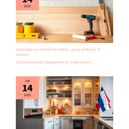
2025
Aménager sa cuisine soi-même : guide pratique et
astuces
Cuisine équipée
,
Rangement et organisation
Jan
14
2025