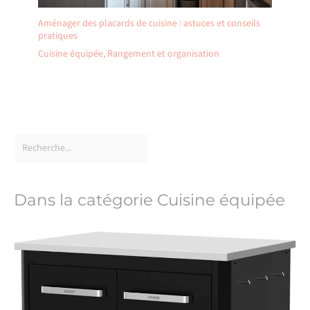
Aménager des placards de cuisine : astuces et conseils
pratiques
Cuisine équipée
,
Rangement et organisation
Dans la catégorie Cuisine équipée