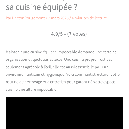
sa cuisine équipée ?
Par
Hector Rougemont
/
2 mars 2025
/
4 minutes de lecture
4.9/5 - (7 votes)
Maintenir une cuisine équipée impeccable demande une certaine
organisation et quelques astuces. Une cuisine propre n’est pas
seulement agréable à l’œil, elle est aussi essentielle pour un
environnement sain et hygiénique. Voici comment structurer votre
routine de nettoyage et d’entretien pour garantir à votre espace
cuisine une allure impeccable.