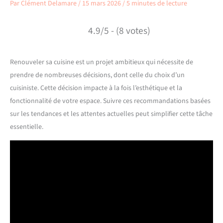
Par
Clément Delamare
/
15 mars 2026
/
5 minutes de lecture
4.9/5 - (8 votes)
Renouveler sa cuisine est un projet ambitieux qui nécessite de
prendre de nombreuses décisions, dont celle du choix d’un
cuisiniste. Cette décision impacte à la fois l’esthétique et la
fonctionnalité de votre espace. Suivre ces recommandations basées
sur les tendances et les attentes actuelles peut simplifier cette tâche
essentielle.