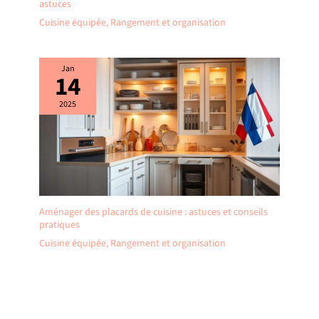
astuces
Cuisine équipée
,
Rangement et organisation
Jan
14
2025
Aménager des placards de cuisine : astuces et conseils
pratiques
Cuisine équipée
,
Rangement et organisation