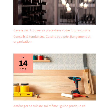
Cave à vin : trouver sa place dans votre future cuisine
Conseils & tendances
,
Cuisine équipée
,
Rangement et
organisation
Jan
14
2025
Aménager sa cuisine soi-même : guide pratique et