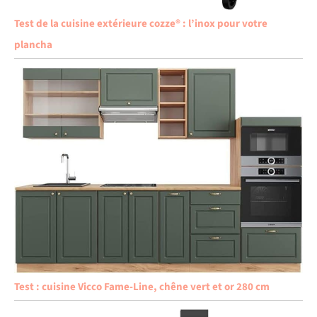
Test de la cuisine extérieure cozze® : l’inox pour votre
plancha
Test : cuisine Vicco Fame-Line, chêne vert et or 280 cm