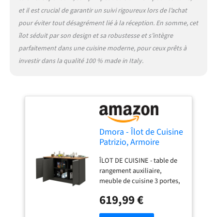
certification Made in Italy
est une garantie complète
et il est crucial de garantir un suivi rigoureux lors de l’achat
conformité aux
pour éviter tout désagrément lié à la réception. En somme, cet
réglementations de l'Union
îlot séduit par son design et sa robustesse et s’intègre
européenne
parfaitement dans une cuisine moderne, pour ceux prêts à
CARACTÉRISTIQUES
TECHNIQUES - Meuble
investir dans la qualité 100 % made in Italy.
entièrement construit en
panneaux de mélamine, il
résiste aux chocs et aux
rayures et est durable dans
le temps - Nettoyage facile
et rapide grâce au matériau
Dmora - Îlot de Cuisine
dont il est composé - Livré
Patrizio, Armoire
démonté avec kit de
Polyvalente, Meuble
montage et livret
ÎLOT DE CUISINE - table de
de kitchenette, Table
d'instructions - Soin et
rangement auxiliaire,
auxiliaire, 100% Made
attention particuliers à
meuble de cuisine 3 portes,
in Italy, 155x90h90 cm,
l'emballage, résistant et
100% Made in Italy,
Anthracite et Chêne
adapté au transport -
619,99 €
155x90h90 cm, Anthracite et
Certification ISO 9001 pour
chêne STRUCTURE ET
la conception et la