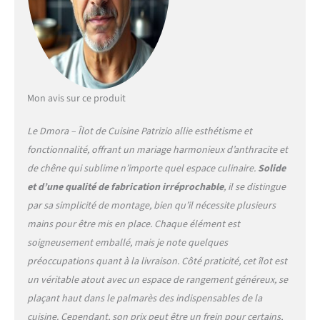
utilisés - Les étagères
intérieures sont parfaites
pour ranger un petit garde-
manger - Ce meuble est
parfait pour décorer la salle
à manger, la kitchenette, le
salon ou la cuisine
Mon avis sur ce produit
contenant de la vaisselle ,
verres, nappes, couverts,
Le Dmora – Îlot de Cuisine Patrizio allie esthétisme et
livres, documents ou objets
fonctionnalité, offrant un mariage harmonieux d’anthracite et
de décoration de manière
de chêne qui sublime n’importe quel espace culinaire.
Solide
ordonnée FABRIQUÉ EN
ITALIE - L'article est produit
et d’une qualité de fabrication irréprochable
, il se distingue
en Italie, avec l'utilisation
par sa simplicité de montage, bien qu’il nécessite plusieurs
des meilleurs matériaux et
mains pour être mis en place. Chaque élément est
la plus haute qualité et
soigneusement emballé, mais je note quelques
attention aux détails - Le
soin des processus de
préoccupations quant à la livraison. Côté praticité, cet îlot est
production est synonyme
un véritable atout avec un espace de rangement généreux, se
de fiabilité, de résistance et
plaçant haut dans le palmarès des indispensables de la
de raffinement - La
cuisine. Cependant, son prix peut être un frein pour certains,