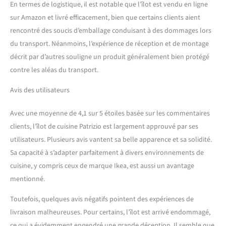
En termes de logistique, il est notable que l’îlot est vendu en ligne
européenne
sur Amazon et livré efficacement, bien que certains clients aient
CARACTÉRISTIQUES
TECHNIQUES - Meuble
rencontré des soucis d’emballage conduisant à des dommages lors
entièrement construit en
du transport. Néanmoins, l’expérience de réception et de montage
panneaux de mélamine, il
décrit par d’autres souligne un produit généralement bien protégé
résiste aux chocs et aux
contre les aléas du transport.
rayures et est durable dans
le temps - Nettoyage facile
Avis des utilisateurs
et rapide grâce au matériau
dont il est composé - Livré
démonté avec kit de
Avec une moyenne de 4,1 sur 5 étoiles basée sur les commentaires
montage et livret
clients, l’îlot de cuisine Patrizio est largement approuvé par ses
d'instructions - Soin et
utilisateurs. Plusieurs avis vantent sa belle apparence et sa solidité.
attention particuliers à
Sa capacité à s’adapter parfaitement à divers environnements de
l'emballage, résistant et
cuisine, y compris ceux de marque Ikea, est aussi un avantage
adapté au transport -
Certification ISO 9001 pour
mentionné.
la conception et la
fabrication de meubles en
Toutefois, quelques avis négatifs pointent des expériences de
kits - Articles conformes aux
livraison malheureuses. Pour certains, l’îlot est arrivé endommagé,
normes FSC/STD/40/004 v31
ce qui a évidemment engendré une grande déception. Il semble que