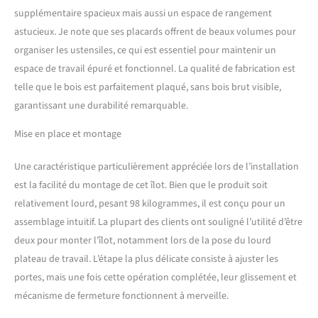
manger - Ce meuble est
supplémentaire spacieux mais aussi un espace de rangement
parfait pour décorer la salle
à manger, la kitchenette, le
astucieux. Je note que ses placards offrent de beaux volumes pour
salon ou la cuisine
organiser les ustensiles, ce qui est essentiel pour maintenir un
contenant de la vaisselle ,
espace de travail épuré et fonctionnel. La qualité de fabrication est
verres, nappes, couverts,
telle que le bois est parfaitement plaqué, sans bois brut visible,
livres, documents ou objets
de décoration de manière
garantissant une durabilité remarquable.
ordonnée FABRIQUÉ EN
Mise en place et montage
ITALIE - L'article est produit
en Italie, avec l'utilisation
des meilleurs matériaux et
Une caractéristique particulièrement appréciée lors de l’installation
la plus haute qualité et
est la facilité du montage de cet îlot. Bien que le produit soit
attention aux détails - Le
relativement lourd, pesant 98 kilogrammes, il est conçu pour un
soin des processus de
assemblage intuitif. La plupart des clients ont souligné l’utilité d’être
production est synonyme
de fiabilité, de résistance et
deux pour monter l’îlot, notamment lors de la pose du lourd
de raffinement - La
plateau de travail. L’étape la plus délicate consiste à ajuster les
certification Made in Italy
portes, mais une fois cette opération complétée, leur glissement et
est une garantie complète
mécanisme de fermeture fonctionnent à merveille.
conformité aux
réglementations de l'Union