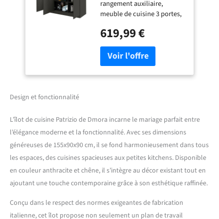
rangement auxiliaire,
auxiliaire, 100% Made
meuble de cuisine 3 portes,
in Italy, 155x90h90 cm,
100% Made in Italy,
Anthracite et Chêne
619,99 €
155x90h90 cm, Anthracite et
chêne STRUCTURE ET
UTILISATION - Meuble îlot
pratique et peu encombrant
structuré de trois portes
battantes et de six
compartiments internes -
Design et fonctionnalité
Les portes sont équipées de
poignées encastrées en
L’îlot de cuisine Patrizio de Dmora incarne le mariage parfait entre
aluminium et de charnières
l’élégance moderne et la fonctionnalité. Avec ses dimensions
solides - Les compartiments
généreuses de 155x90x90 cm, il se fond harmonieusement dans tous
ouverts sont idéaux pour
ranger vos ustensiles de
les espaces, des cuisines spacieuses aux petites kitchens. Disponible
cuisine ou vos magazines
en couleur anthracite et chêne, il s’intègre au décor existant tout en
lorsqu'ils ne sont pas
ajoutant une touche contemporaine grâce à son esthétique raffinée.
utilisés - Les étagères
intérieures sont parfaites
Conçu dans le respect des normes exigeantes de fabrication
pour ranger un petit garde-
italienne, cet îlot propose non seulement un plan de travail