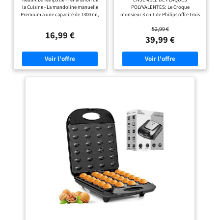
la Cuisine - La mandoline manuelle
POLYVALENTES: Le Croque
Premium a une capacité de 1300 ml,
monsieur 3 en 1 de Philips offre trois
les accessoires comprennent 1
ensembles de plaques
52,99 €
récipient (adapté aux micro-ondes),
interchangeables pour les paninis,
16,99 €
1 couvercle fraîcheur (adapté aux
les sandwichs et les gaufres, vous
39,99 €
micro-ondes, fermoir de
permettant de savourer une large
verrouillage inclus), 1 porte-
variété de plats LE CROUSTILLANT À
couteau, 1 poignée de sécurité, 1
LA PERFECTION : Avec une
panier d'égouttage (avec fente pour
puissance de 750W, cet appareil à
les lames), 1 couvercle presseur, 7
croque-monsieur assure un
lames tranchantes en acier
chauffage rapide, grillant tout à la
inoxydable, 1 brosse de nettoyage
perfection, pour un résultat
Matériau de Qualité Alimentaire - Le
croustillant et doré NETTOYAGE
coupe oignon manuel est fabriqué
SANS DIFFICULTÉ : Les plaques de
en PP de qualité alimentaire et
gril antiadhésives sont amovibles,
420J2, sans BPA, ce qui permet de
facilitant le nettoyage. Fini le
conserver des ingrédients sains,
récurage, il vous suffira de retirer les
nutritifs et sûrs. Avec ce coupe-
plaques pour les nettoyer
légumes à mandoline, vous pouvez
facilement UNE CHALEUR
être sûr de préparer des dîners sains,
HOMOGÈNE POUR DES RÉSULTATS
délicieux et créatifs pour votre
OPTIMAUX : Répartition uniforme
famille. Utilisation
de la chaleur sur les plaques pour
Multifonctionnelle - Le coupe
des garnitures parfaitement fondues
légumes peut trancher, découper,
et grillées. Les plaques à sceller
râper, réduire en purée, non
conservent les ingrédients à
seulement pour couper les légumes,
l’intérieur CONCEPTION
mais aussi pour préparer des
CONVIVIALE:Cet appareil toaster &
compléments alimentaires pour
gaufrier est doté d'un système de
bébés ; le panier d'égouttage filtre
rangement du câble intégré facile à