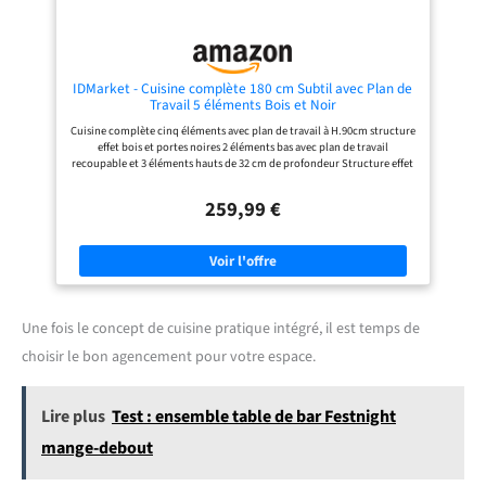
FACILITÉ D'INSTALLATION : Tous les
éléments sont pré-percés et vous
recevez un colis unique pour
chaque meuble où tout est inclus.
L'installation des meubles est facile
et rapide grâce à notre notice
IDMarket - Cuisine complète 180 cm Subtil avec Plan de
simple et intuitive.
Travail 5 éléments Bois et Noir
Cuisine complète cinq éléments avec plan de travail à H.90cm structure
effet bois et portes noires 2 éléments bas avec plan de travail
recoupable et 3 éléments hauts de 32 cm de profondeur Structure effet
bois et façades noires avec poignée de 11 cm, cuisine ultra
fonctionnelle Structure des éléments et façades en PB 15 mm - Plan de
259,99 €
travail de 2.5 cm d'épaisseur 2 éléments bas de 48 cm de profondeur + 3
éléments hauts de 32 cm de profondeur + plan de travail
Une fois le concept de cuisine pratique intégré, il est temps de
choisir le bon agencement pour votre espace.
Lire plus
Test : ensemble table de bar Festnight
mange-debout