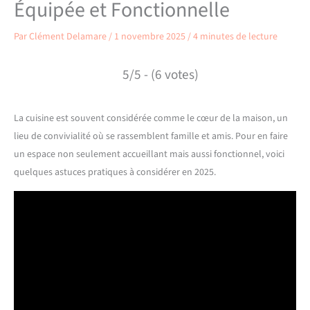
Équipée et Fonctionnelle
Par
Clément Delamare
/
1 novembre 2025
/
4 minutes de lecture
5/5 - (6 votes)
La cuisine est souvent considérée comme le cœur de la maison, un
lieu de convivialité où se rassemblent famille et amis. Pour en faire
un espace non seulement accueillant mais aussi fonctionnel, voici
quelques astuces pratiques à considérer en 2025.