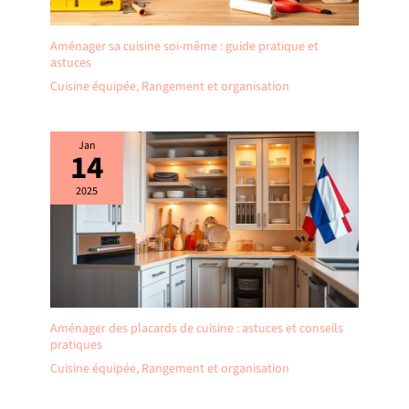
Aménager sa cuisine soi-même : guide pratique et
astuces
Cuisine équipée
,
Rangement et organisation
Jan
14
2025
Aménager des placards de cuisine : astuces et conseils
pratiques
Cuisine équipée
,
Rangement et organisation