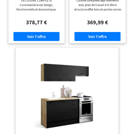
LA CUISINE COMPLETE
Cuisine complète sept éléments
Noir
Cuisineandcie est design,
avec plan de travail à H.90cm
fonctionnelle et économique.
structure effet bois et portes noires
Composée d'un total de 7 meubles,
3 éléments bas avec plan de travail
elle présente les dimensions
recoupable et 4 éléments hauts de
378,77 €
369,99 €
suivantes : Profondeur: 46 cm,
32 cm de profondeur Structure effet
Epaisseur: 18 mm, Longueur: 240
bois et façades noires avec poignée
cm. RAPPORT QUALITE PRIX
de 11 cm, cuisine ultra
IMBATTABLE : Nos meubles de
fonctionnelle Structure des
cuisine offrent un espace de
éléments et façades en PB 15 mm -
rangement optimal pour tous vos
Plan de travail de 2.5 cm d'épaisseur
ustensiles de cuisine. Notre but :
3 éléments bas de 48 cm de
satisfaire toutes les envies au
profondeur + 4 éléments hauts de 32
meilleur prix, sans négliger la
cm de profondeur + plan de travail
qualité. FINITIONS ÉLÉGANTES :
Avec une façade en acrylique de 18
mm d'épaisseur, notre meuble bas
ECO offre un rendu moderne et
élégant. La finition blanche apporte
une esthétique pure et lumineuse
qui s'intègre parfaitement à votre
intérieur, créant une ambiance
épurée et contemporaine.
MATERIAUX SOLIDES ET DURABLES
: Chaque caisson, ou meuble de
rangement, est composé de
panneaux de particules (aggloméré)
d'une épaisseur de 16 mm. Idéal
pour des meubles de cuisine
robuste qui durent dans le temps.