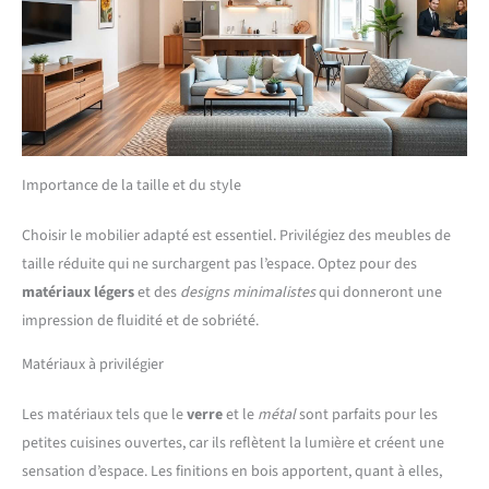
d’accueil de la maison. Ce Rangement Chaussure est envoyé en 2
paquets, ne vous inquiétez pas d’une arrivée échelonnée. Crochets
latéraux multifonctions : Des crochets métalliques installés sur les
deux côtés supérieurs composent un pratique meuble entree porte
manteau, adapté aux manteaux, chapeaux, écharpes et sacs légers. Ce
meuble porte manteau intègre la fonction accrochage directement sur
le vestiaire d'entrée avec penderie, sans avoir besoin d’un support
supplémentaire dans votre entrée. L’ensemble est divisé en 2 colis,
merci d’attendre la réception complète des deux paquets.
Importance de la taille et du style
Choisir le mobilier adapté est essentiel. Privilégiez des meubles de
taille réduite qui ne surchargent pas l’espace. Optez pour des
matériaux légers
et des
designs minimalistes
qui donneront une
impression de fluidité et de sobriété.
Matériaux à privilégier
Les matériaux tels que le
verre
et le
métal
sont parfaits pour les
petites cuisines ouvertes, car ils reflètent la lumière et créent une
sensation d’espace. Les finitions en bois apportent, quant à elles,