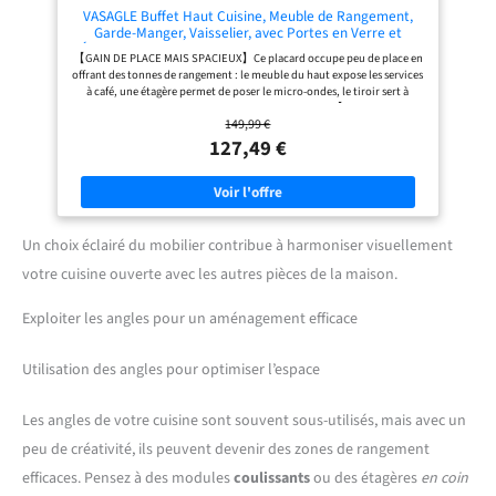
FACILE】Grâce aux instructions
VASAGLE Buffet Haut Cuisine, Meuble de Rangement,
illustrées, aux pièces numérotées et
Garde-Manger, Vaisselier, avec Portes en Verre et
aux outils nécessaires inclus,
Étagères Réglables, Trou de Passage des Câbles, pour
【GAIN DE PLACE MAIS SPACIEUX】Ce placard occupe peu de place en
l’assemblage de cette étagère à
Micro-Ondes, Style Moderne, Blanc LSC361W21
offrant des tonnes de rangement : le meuble du haut expose les services
micro-ondes polyvalente se fait en
à café, une étagère permet de poser le micro-ondes, le tiroir sert à
un rien de temps
ranger le meuble à ranger les ustensiles de cuisine 【MODERNE ET
149,99 €
MINIMALISTE】Les nuances de blanc, le verre transparent, les portes
rainurées... Tous ces éléments combinés forment un meuble élégant,
127,49 €
moderne et épuré qui s'intègre facilement à tout style d'intérieur
【RANGEMENT DES CÂBLES】Le trou de passage des câbles permet de
ranger soigneusement les câbles de votre four à micro-ondes ou de
votre machine à café. Si vous n'avez pas prévu de placer d'appareils sur
l'étagère, un autocollant est fourni pour masquer le trou et garder un
aspect propre 【SOLIDE ET STABLE】Fabriqué en MDF et en panneaux
Un choix éclairé du mobilier contribue à harmoniser visuellement
d'aggloméré de qualité premium, ce placard robuste vous servira
votre cuisine ouverte avec les autres pièces de la maison.
pendant de nombreuses années. Mieux encore, 2 kits anti-basculement
sont fournis pour permettre une utilisation en toute sécurité
【RANGEMENT PERSONNALISABLE】Les placards du haut et du bas
Exploiter les angles pour un aménagement efficace
sont dotés d'une étagère réglable sur trois hauteurs afin de ranger des
objets de différentes dimensions dans ce meuble de cuisine
Utilisation des angles pour optimiser l’espace
Les angles de votre cuisine sont souvent sous-utilisés, mais avec un
peu de créativité, ils peuvent devenir des zones de rangement
efficaces. Pensez à des modules
coulissants
ou des étagères
en coin