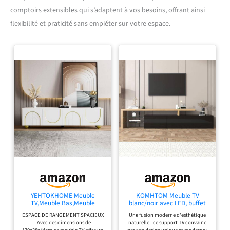
comptoirs extensibles qui s’adaptent à vos besoins, offrant ainsi
flexibilité et praticité sans empiéter sur votre espace.
YEHTOKHOME Meuble
KOMHTOM Meuble TV
TV,Meuble Bas,Meuble
blanc/noir avec LED, buffet
Multifonctionnel avec
avec 3 portes et 2 plateaux
ESPACE DE RANGEMENT SPACIEUX
Une fusion moderne d'esthétique
Espace de
en verre, meuble
: Avec des dimensions de
naturelle : ce support TV convainc
Rangement,Armoire avec
multifonctionnel pour salon