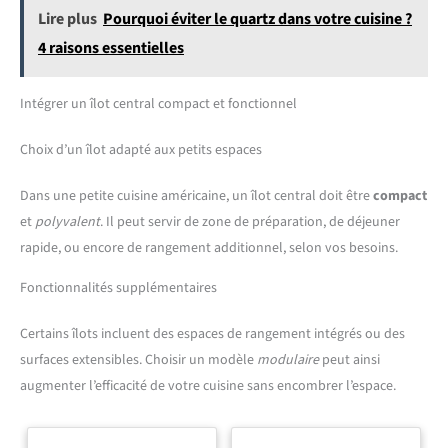
maintien sûr, parfait comme porte savon douche sans perçage ou
Lire plus
Pourquoi éviter le quartz dans votre cuisine ?
etagere douche sans percage
4 raisons essentielles
Intégrer un îlot central compact et fonctionnel
Choix d’un îlot adapté aux petits espaces
Dans une petite cuisine américaine, un îlot central doit être
compact
et
polyvalent
. Il peut servir de zone de préparation, de déjeuner
rapide, ou encore de rangement additionnel, selon vos besoins.
Fonctionnalités supplémentaires
Certains îlots incluent des espaces de rangement intégrés ou des
surfaces extensibles. Choisir un modèle
modulaire
peut ainsi
augmenter l’efficacité de votre cuisine sans encombrer l’espace.