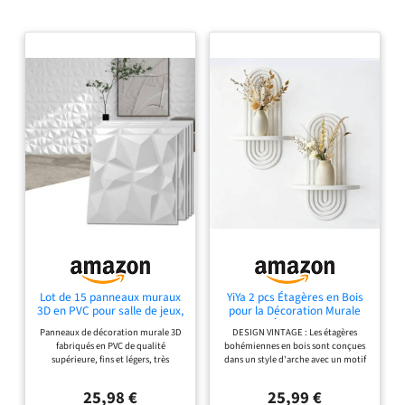
Lot de 15 panneaux muraux
YiYa 2 pcs Étagères en Bois
3D en PVC pour salle de jeux,
pour la Décoration Murale
salon, buanderie, cuisine, 30
Blanc Étagère Murale
Panneaux de décoration murale 3D
DESIGN VINTAGE : Les étagères
x 30 cm
Bohème Moderne Support
fabriqués en PVC de qualité
bohémiennes en bois sont conçues
Mural en Bois Bohème Style
supérieure, fins et légers, très
dans un style d'arche avec un motif
étagère pour la Cuisine, la
durables. Design élégant à motif
arc-en-ciel multicouche, une
Chambre, la Salle de Bain,
texturé en diamant, offre de
combinaison parfaite d'art vintage
Salon,Dortoir
25,98 €
25,99 €
véritables effets de décoration 3D,
et moderne, qui peut vous fournir