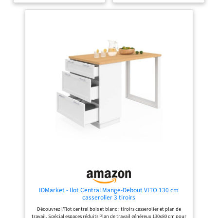
solution fonctionnelle pour mieux
Rangement permet de garder tous
organiser l’espace au quotidien
vos ustensiles à portée de main et
[Rangement bien pensé pour garder
parfaitement organisés. [Plan de
l’essentiel en ordre] Un grand tiroir,
Travail Pliable & Coins Arrondis
deux placards fermés et un casier à
Sécurisés] : Gagnez de la place en un
vin à 3 niveaux pouvant accueillir
instant avec cet Îlot de Cuisine
jusqu’à 9 bouteilles permettent de
multifonction. Son plateau
séparer verres, vaisselle, ustensiles,
extensible en bois, soutenu par une
provisions et vins; ce meuble
structure métallique robuste, se
rangement cuisine combine la
déploie facilement pour agrandir
praticité d’une desserte tiroir et la
votre espace de préparation des
capacité d’un buffet cuisine, tandis
repas puis se replie lorsqu’il n’est
que cette desserte cuisine
pas utilisé afin d’optimiser l’espace.
rangement garde chaque objet
Les coins arrondis de cet Îlot Central
accessible et la pièce visuellement
de Cuisine assurent une utilisation
ordonnée [Des matériaux robustes
plus sûre au quotidien. [Armoire à
pour une stabilité durable] Le
Poubelle Basculante] : Gardez votre
plateau en bois d’hévéa massif offre
cuisine propre, fraîche et sans
une surface solide, stable et
odeurs grâce à cet Îlot de Cuisine
résistante pour préparer les repas,
avec Poubelle Intégrée. Cet Îlot
dresser les assiettes ou installer une
Central de Cuisine dissimule
cafetière; associé à une structure
intelligemment une poubelle
principale en MDF E1, ce plan de
standard de 10 gallons (environ 38
travail cuisine bois assure un
litres) afin de préserver l’esthétique
soutien fiable, supporte une charge
de votre cuisine et de faciliter la
statique totale allant jusqu’à 60 kg
gestion quotidienne des déchets.
IDMarket - Ilot Central Mange-Debout VITO 130 cm
et peut accueillir un micro-ondes
(Poubelle non incluse). [Mobilité
casserolier 3 tiroirs
comme desserte cuisine micro onde
Totale & Stabilité] : Cet Îlot de
Découvrez l'îlot central bois et blanc : tiroirs casserolier et plan de
au quotidien [Mobilité fluide et
Cuisine sur Roulettes est facile à
travail. Spécial espaces réduits Plan de travail généreux 130x80 cm pour
arrêt stable au quotidien] Équipée
déplacer tout en offrant une