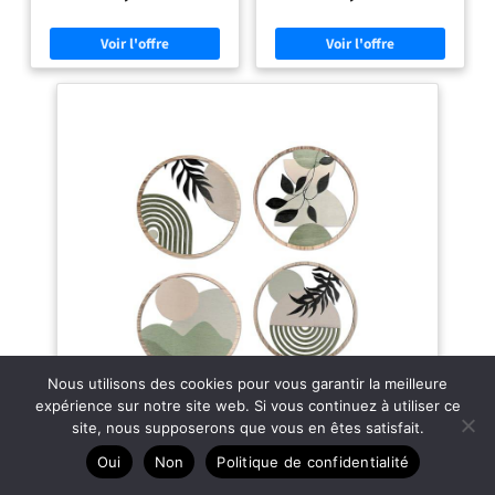
une décoration murale luxueuse et
une atmosphère décorative du
unique, en particulier pour la
milieu du siècle et créer une
configuration murale d’une salle de
atmosphère d'espace élégante et
jeux. La taille des panneaux muraux
minimaliste dans votre maison
est de 30 x 30 cm. Décoration
MATÉRIAU DE QUALITÉ : L'étagère
murale facile à faire soi-même. Lot
murale bohémienne est fabriquée
de 15 panneaux muraux. Panneaux
en bois de haute qualité, qui est
muraux fabriqués en PVC léger et
robuste, durable et réutilisable. Le
durable, parfaits pour attirer les
mélange de grains de bois massif
regards, imperméables, résistants
renforce encore l'esthétique
au feu, haute résistance et pratiques
naturelle et élégante que ces
pour la décoration de la maison.
étagères apportent à votre maison.
Carreaux muraux en diamant 3D :
Vous pouvez également peindre les
excellente décoration pour le salon,
étagères en bois pour vos besoins de
la chambre, la salle de bain, derrière
bricolage FACILE À INSTALLER : Les
le téléviseur, au mur, au plafond,
Étagère murale bohème moderne
pour tout type de local commercial
sont munies de crochets
ou d’habitation.
triangulaires à l'arrière pour que
vous puissiez les suspendre
directement. Pendant ce temps, il y
a des trous de montage sur la
surface de la planche en bois, nous
vous fournissons des vis assorties,
Nous utilisons des cookies pour vous garantir la meilleure
vous pouvez utiliser nos vis pour
expérience sur notre site web. Si vous continuez à utiliser ce
connecter le support de montage
mural à la planche en bois
site, nous supposerons que vous en êtes satisfait.
horizontale pour augmenter la
stabilité du cadre en bois SCÉNARIO
Oui
Non
Politique de confidentialité
D'UTILISATION : Ces étagères en
bois peuvent être suspendues dans
DETENE 4 Pièces Décoration Murale Bohème en Bois