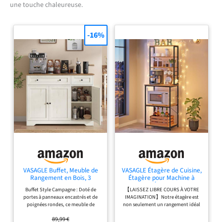
une touche chaleureuse.
-16%
VASAGLE Buffet, Meuble de
VASAGLE Étagère de Cuisine,
Rangement en Bois, 3
Étagère pour Machine à
Portes et 2 Tiroirs, 106.8 x
Café, 6 Étagères et 6
Buffet Style Campagne : Doté de
【LAISSEZ LIBRE COURS À VOTRE
40 x 80 cm, Blanc Nuage,
Crochets, pour Four à Micro-
portes à panneaux encastrés et de
IMAGINATION】Notre étagère est
Bahut pour Salon, Salle à
Ondes, Cadre en Acier, Style
poignées rondes, ce meuble de
non seulement un rangement idéal
Manger et Entrée, Collection
Industriel, 40 x 60 x 167 cm,
rangement apporte une touche
dans votre cuisine, mais elle sert
Siren LSC531WJ01
Marron Rustique et Noir
89,99 €
rustique élégante à votre intérieur
aussi de coin café ou de table à