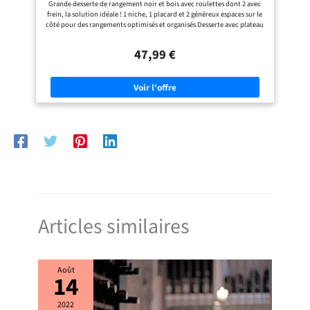
Grande desserte de rangement noir et bois avec roulettes dont 2 avec
frein, la solution idéale ! 1 niche, 1 placard et 2 généreux espaces sur le
côté pour des rangements optimisés et organisés Desserte avec plateau
coulissant 53 cm - Structure panneaux de particules noir plateaux
façon hêtre Desserte de cuisine design moderne, nombreux
47,99 €
rangements - Multi-usages : rangements, plan de travail Dimensions
totales : L. 76 x P. 39,5 x H. 85 cm - Dimensions placard : L. 53 x P. 39,5 x
H. 51 cm
Articles similaires
Août
14
2022