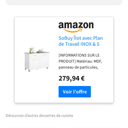
instruction détaillée étape
par étape. L'assemblage est
simple et rapide, ce qui
vous permet de mettre en
place votre desserte de
cuisine en un rien de temps
SoBuy Îlot avec Plan
de Travail INOX & 5
Roues, 120x90x56cm
[INFORMATIONS SUR LE
PRODUIT] Matériau: MDF,
panneau de particules,
métal. Capacité de charge:
279,94 €
Jusqu'à 143 kg. Dimensions
du produit: L120 x P56 x H90
cm (voir image) [ÎLOT DE
CUISINE STYLÉ ET
FONCTIONNEL SUR ROUES]
Avec son design moderne et
sa construction robuste,
Découvrez d’autres dessertes de cuisine
cette desserte à roulettes
est un complément parfait