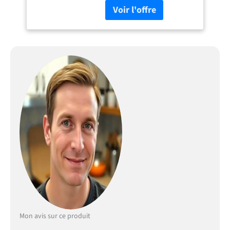
cm (voir image) [ÎLOT DE
CUISINE STYLÉ ET
FONCTIONNEL SUR ROUES]
Avec son design moderne et
sa construction robuste,
cette desserte à roulettes
est un complément parfait
pour toute maison. Le plan
de travail en acier
inoxydable élégant offre un
grand espace de rangement
cuisine et augmente la
fonctionnalité ainsi que
l'esthétique de votre
meuble cuisine
[RANGEMENT SPACIEUX
AVEC ÉTAGÈRES
AJUSTABLES] Ce meuble de
cuisine comprend 1 tiroir, 2
armoires avec étagères
Mon avis sur ce produit
internes ajustables. Il offre