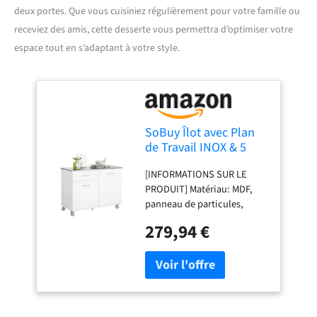
deux portes. Que vous cuisiniez régulièrement pour votre famille ou
receviez des amis, cette desserte vous permettra d’optimiser votre
espace tout en s’adaptant à votre style.
SoBuy Îlot avec Plan
de Travail INOX & 5
Roues, 120x90x56cm
[INFORMATIONS SUR LE
PRODUIT] Matériau: MDF,
panneau de particules,
métal. Capacité de charge:
279,94 €
Jusqu'à 143 kg. Dimensions
du produit: L120 x P56 x H90
cm (voir image) [ÎLOT DE
CUISINE STYLÉ ET
FONCTIONNEL SUR ROUES]
Avec son design moderne et