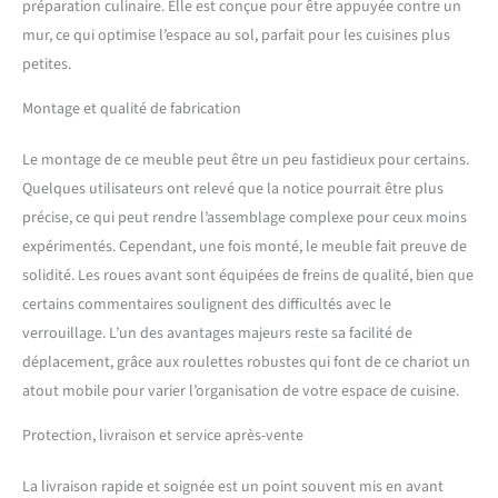
vos produits de nettoyage
préparation culinaire. Elle est conçue pour être appuyée contre un
de manière pratique et
mur, ce qui optimise l’espace au sol, parfait pour les cuisines plus
accessible [MOBILITÉ FACILE
petites.
AVEC ROUES
VERROUILLABLES] Équipé
Montage et qualité de fabrication
de cinq roulettes pivotantes
à 360°, dont deux avec frein
Le montage de ce meuble peut être un peu fastidieux pour certains.
pour une stabilité accrue, ce
chariot de cuisine sur
Quelques utilisateurs ont relevé que la notice pourrait être plus
roulettes est facile à
précise, ce qui peut rendre l’assemblage complexe pour ceux moins
déplacer [EMBALLAGE À
expérimentés. Cependant, une fois monté, le meuble fait preuve de
PLAT ET FACILE À
solidité. Les roues avant sont équipées de freins de qualité, bien que
ASSEMBLER] Livré en deux
colis, ce meuble cuisine
certains commentaires soulignent des difficultés avec le
avec plan de travail contient
verrouillage. L’un des avantages majeurs reste sa facilité de
toutes les pièces clairement
déplacement, grâce aux roulettes robustes qui font de ce chariot un
étiquetées et une
atout mobile pour varier l’organisation de votre espace de cuisine.
instruction détaillée étape
par étape. L'assemblage est
Protection, livraison et service après-vente
simple et rapide, ce qui
vous permet de mettre en
La livraison rapide et soignée est un point souvent mis en avant
place votre desserte de