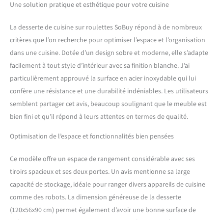
sa construction robuste,
Une solution pratique et esthétique pour votre cuisine
cette desserte à roulettes
est un complément parfait
La desserte de cuisine sur roulettes SoBuy répond à de nombreux
pour toute maison. Le plan
critères que l’on recherche pour optimiser l’espace et l’organisation
de travail en acier
dans une cuisine. Dotée d’un design sobre et moderne, elle s’adapte
inoxydable élégant offre un
grand espace de rangement
facilement à tout style d’intérieur avec sa finition blanche. J’ai
cuisine et augmente la
particulièrement approuvé la surface en acier inoxydable qui lui
fonctionnalité ainsi que
confère une résistance et une durabilité indéniables. Les utilisateurs
l'esthétique de votre
semblent partager cet avis, beaucoup soulignant que le meuble est
meuble cuisine
bien fini et qu’il répond à leurs attentes en termes de qualité.
[RANGEMENT SPACIEUX
AVEC ÉTAGÈRES
Optimisation de l’espace et fonctionnalités bien pensées
AJUSTABLES] Ce meuble de
cuisine comprend 1 tiroir, 2
armoires avec étagères
Ce modèle offre un espace de rangement considérable avec ses
internes ajustables. Il offre
tiroirs spacieux et ses deux portes. Un avis mentionne sa large
suffisamment d'espace pour
capacité de stockage, idéale pour ranger divers appareils de cuisine
organiser vos ustensiles de
comme des robots. La dimension généreuse de la desserte
cuisine, vos petits meubles
de rangement, ou encore
(120x56x90 cm) permet également d’avoir une bonne surface de