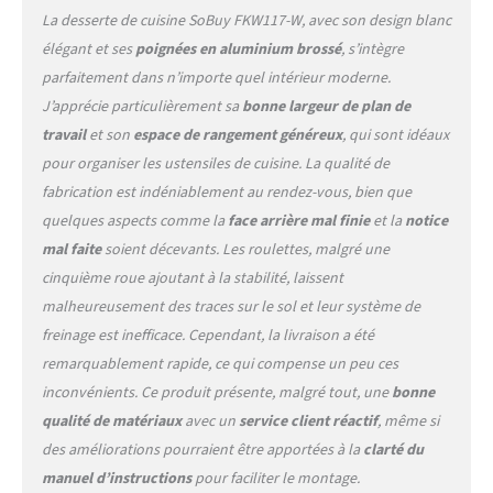
suffisamment d'espace pour
La desserte de cuisine SoBuy FKW117-W, avec son design blanc
organiser vos ustensiles de
élégant et ses
poignées en aluminium brossé
, s’intègre
cuisine, vos petits meubles
parfaitement dans n’importe quel intérieur moderne.
de rangement, ou encore
vos produits de nettoyage
J’apprécie particulièrement sa
bonne largeur de plan de
de manière pratique et
travail
et son
espace de rangement généreux
, qui sont idéaux
accessible [MOBILITÉ FACILE
pour organiser les ustensiles de cuisine. La qualité de
AVEC ROUES
fabrication est indéniablement au rendez-vous, bien que
VERROUILLABLES] Équipé
de cinq roulettes pivotantes
quelques aspects comme la
face arrière mal finie
et la
notice
à 360°, dont deux avec frein
mal faite
soient décevants. Les roulettes, malgré une
pour une stabilité accrue, ce
cinquième roue ajoutant à la stabilité, laissent
chariot de cuisine sur
malheureusement des traces sur le sol et leur système de
roulettes est facile à
déplacer [EMBALLAGE À
freinage est inefficace. Cependant, la livraison a été
PLAT ET FACILE À
remarquablement rapide, ce qui compense un peu ces
ASSEMBLER] Livré en deux
inconvénients. Ce produit présente, malgré tout, une
bonne
colis, ce meuble cuisine
qualité de matériaux
avec un
service client réactif
, même si
avec plan de travail contient
toutes les pièces clairement
des améliorations pourraient être apportées à la
clarté du
étiquetées et une
manuel d’instructions
pour faciliter le montage.