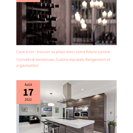
Cave à vin : trouver sa place dans votre future cuisine
Conseils & tendances
,
Cuisine équipée
,
Rangement et
organisation
Août
17
2022