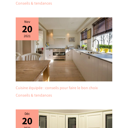
Conseils & tendances
Nov
20
2021
Cuisine équipée : conseils pour faire le bon choix
Conseils & tendances
Déc
20