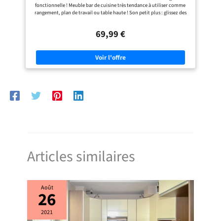
fonctionnelle ! Meuble bar de cuisine très tendance à utiliser comme
rangement, plan de travail ou table haute ! Son petit plus : glissez des
tabourets sous le plateau pour un gain de place ! Stable et robuste,
cette table haute vous permettra de manger en toute convivialité !
69,99 €
Dimensions de la table de bar îlot : Longueur 113 cm x largeur 60 cm x
Hauteur 90 cm
Articles similaires
Août
26
2021