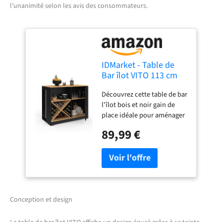
l’unanimité selon les avis des consommateurs.
IDMarket - Table de
Bar îlot VITO 113 cm
avec Range Bouteilles
Découvrez cette table de bar
Bois Noir et Plateau
l'îlot bois et noir gain de
façon hêtre
place idéale pour aménager
votre cuisine ! Doté de
89,99 €
nombreux rangements :
Placard, range bouteilles,
étagère et plan de travail
Espace astucieux pour y
glisser jusqu'à 2 tabourets
Stable et robuste - Structure
en panneaux de particules
Conception et design
de bois Dimensions globales
: Longueur 113 cm x largeur