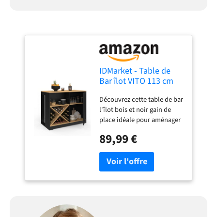
IDMarket - Table de
Bar îlot VITO 113 cm
avec Range Bouteilles
Découvrez cette table de bar
Bois Noir et Plateau
l'îlot bois et noir gain de
façon hêtre
place idéale pour aménager
votre cuisine ! Doté de
89,99 €
nombreux rangements :
Placard, range bouteilles,
étagère et plan de travail
Espace astucieux pour y
glisser jusqu'à 2 tabourets
Stable et robuste - Structure
en panneaux de particules
de bois Dimensions globales