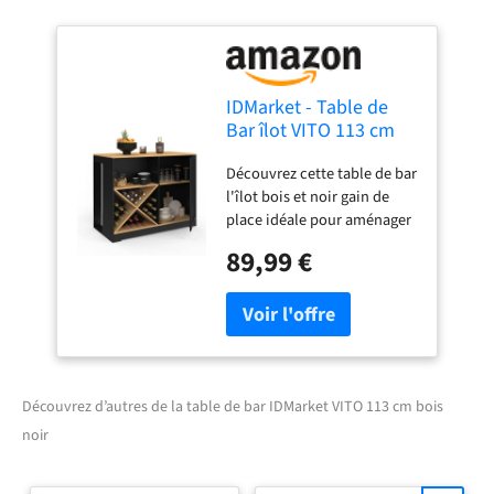
IDMarket - Table de
Bar îlot VITO 113 cm
avec Range Bouteilles
Découvrez cette table de bar
Bois Noir et Plateau
l'îlot bois et noir gain de
façon hêtre
place idéale pour aménager
votre cuisine ! Doté de
89,99 €
nombreux rangements :
Placard, range bouteilles,
étagère et plan de travail
Espace astucieux pour y
glisser jusqu'à 2 tabourets
Stable et robuste - Structure
en panneaux de particules
Découvrez d’autres de la table de bar IDMarket VITO 113 cm bois
de bois Dimensions globales
noir
: Longueur 113 cm x largeur
60 cm x Hauteur 90 cm