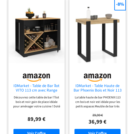
-8%
IDMarket - Table de Bar îlot
IDMarket - Table Haute de
VITO 113 cm avec Range
Bar Phoenix Bois et Noir 113
Bouteilles Bois Noir et
cm
Découvrez cette table de bar l'îlot
La table haute de bar PHOENIX 113
Plateau façon hêtre
bois et noir gain de place idéale
cm bois et noir est idéale pour les
pour aménager votre cuisine ! Doté
petits espaces Meuble de bar très
de nombreux rangements : Placard,
tendance qui permet d'accueillir 2
39,99 €
range bouteilles, étagère et plan de
personnes Son coloris et ses lignes
89,99 €
travail Espace astucieux pour y
sobres affichent un look moderne
36,99 €
glisser jusqu'à 2 tabourets Stable et
pour une ambiance loft garantie !
robuste - Structure en panneaux de
Ses pieds larges et sa structure à
particules de bois Dimensions
l'aspect massif la rendent encore