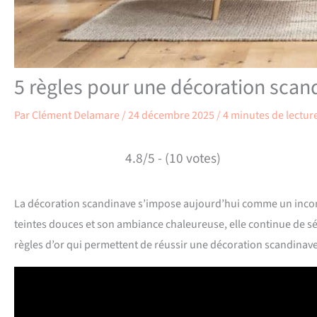
5 règles pour une décoration scan
Par
Clément Delamare
/
24 décembre 2025
/
4 minutes de lectur
4.8/5 - (10 votes)
La décoration scandinave s’impose aujourd’hui comme un incont
teintes douces et son ambiance chaleureuse, elle continue de s
règles d’or qui permettent de réussir une décoration scandinave