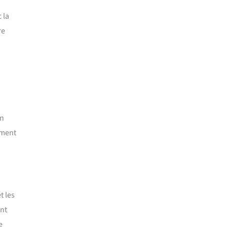
 la
re
on
ément
t les
int
e