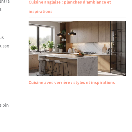
ent la
Cuisine anglaise : planches d’ambiance et
t.
inspirations
us
ousse
Cuisine avec verrière : styles et inspirations
e pin