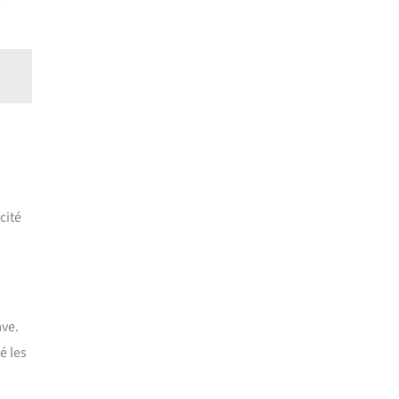
cité
ave.
é les