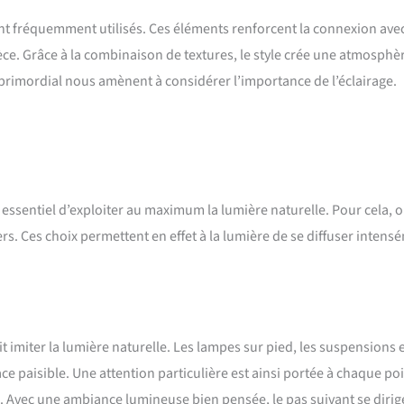
ont fréquemment utilisés. Ces éléments renforcent la connexion avec
e. Grâce à la combinaison de textures, le style crée une atmosphè
primordial nous amènent à considérer l’importance de l’éclairage.
st essentiel d’exploiter au maximum la lumière naturelle. Pour cela, 
gers. Ces choix permettent en effet à la lumière de se diffuser intens
oit imiter la lumière naturelle. Les lampes sur pied, les suspensions e
e paisible. Une attention particulière est ainsi portée à chaque po
 Avec une ambiance lumineuse bien pensée, le pas suivant se dirig