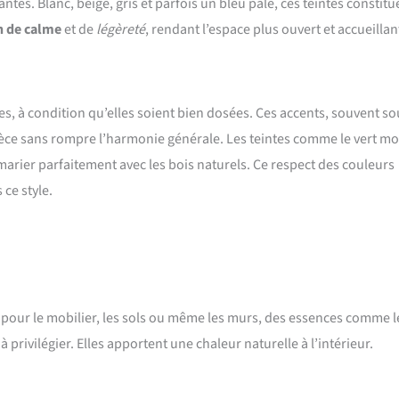
es. Blanc, beige, gris et parfois un bleu pâle, ces teintes constitu
n de calme
et de
légèreté
, rendant l’espace plus ouvert et accueillan
es, à condition qu’elles soient bien dosées. Ces accents, souvent so
 pièce sans rompre l’harmonie générale. Les teintes comme le vert m
 marier parfaitement avec les bois naturels. Ce respect des couleurs
ce style.
sé pour le mobilier, les sols ou même les murs, des essences comme l
privilégier. Elles apportent une chaleur naturelle à l’intérieur.