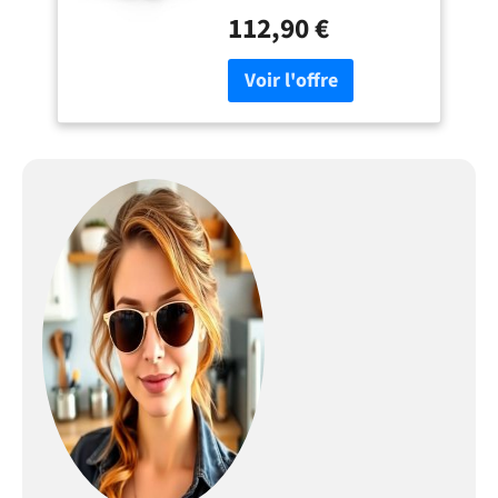
poignées métalliques
112,90 €
solides, des charnières soft-
closing pratiques et des
coulisses métalliques à
sortie totale à des prix
raisonnables. Créez la
cuisine de vos rêves :
"Fame-Line" permet une
composition individuelle à
partir de différents modules.
DIMENSIONS : Le Meuble
bas pour la cuisine mesure
30 cm - Largeur, 82 cm -
Hauteur, 60 cm - Profondeur.
Toutes les tailles détaillées
sont indiquées sur les
photos. MATÉRIAU: Les
meubles de cuisine sont
composés de panneaux de
particules de 16 mm faciles
à entretenir, avec un