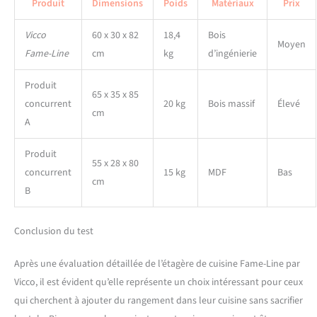
Produit
Dimensions
Poids
Matériaux
Prix
Vicco
60 x 30 x 82
18,4
Bois
Moyen
Fame-Line
cm
kg
d’ingénierie
Produit
65 x 35 x 85
concurrent
20 kg
Bois massif
Élevé
cm
A
Produit
55 x 28 x 80
concurrent
15 kg
MDF
Bas
cm
B
Conclusion du test
Après une évaluation détaillée de l’étagère de cuisine Fame-Line par
Vicco, il est évident qu’elle représente un choix intéressant pour ceux
qui cherchent à ajouter du rangement dans leur cuisine sans sacrifier