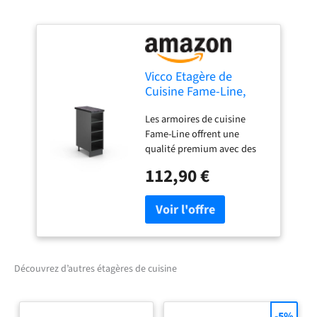
Vicco Etagère de
Cuisine Fame-Line,
Anthracite, 30cm
Les armoires de cuisine
Fame-Line offrent une
qualité premium avec des
poignées métalliques
112,90 €
solides, des charnières soft-
closing pratiques et des
coulisses métalliques à
sortie totale à des prix
raisonnables. Créez la
cuisine de vos rêves :
"Fame-Line" permet une
Découvrez d’autres étagères de cuisine
composition individuelle à
partir de différents modules.
DIMENSIONS : Le Meuble
-5%