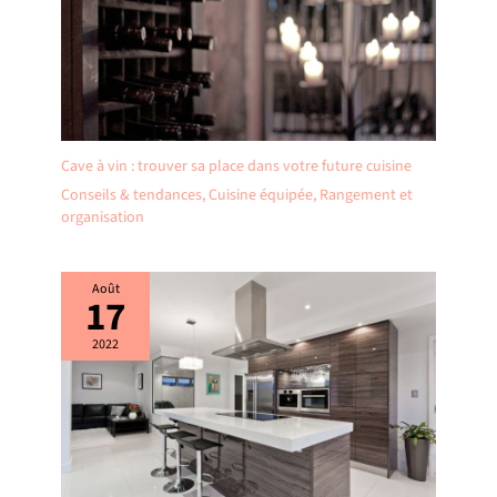
Cave à vin : trouver sa place dans votre future cuisine
Conseils & tendances
,
Cuisine équipée
,
Rangement et
organisation
Août
17
2022