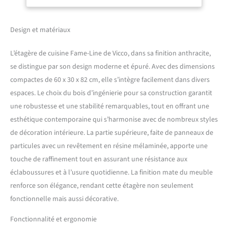
raisonnables. Créez la
cuisine de vos rêves :
"Fame-Line" permet une
Design et matériaux
composition individuelle à
partir de différents modules.
L’étagère de cuisine Fame-Line de Vicco, dans sa finition anthracite,
DIMENSIONS : Le Meuble
se distingue par son design moderne et épuré. Avec des dimensions
bas pour la cuisine mesure
compactes de 60 x 30 x 82 cm, elle s’intègre facilement dans divers
30 cm - Largeur, 82 cm -
Hauteur, 60 cm - Profondeur.
espaces. Le choix du bois d’ingénierie pour sa construction garantit
Toutes les tailles détaillées
une robustesse et une stabilité remarquables, tout en offrant une
sont indiquées sur les
esthétique contemporaine qui s’harmonise avec de nombreux styles
photos. MATÉRIAU: Les
de décoration intérieure. La partie supérieure, faite de panneaux de
meubles de cuisine sont
particules avec un revêtement en résine mélaminée, apporte une
composés de panneaux de
particules de 16 mm faciles
touche de raffinement tout en assurant une résistance aux
à entretenir, avec un
éclaboussures et à l’usure quotidienne. La finition mate du meuble
revêtement en résine
renforce son élégance, rendant cette étagère non seulement
mélamine. Les façades sont
fonctionnelle mais aussi décorative.
fabriquées en MDF de haute
qualité. CONTENU DE LA
Fonctionnalité et ergonomie
LIVRAISON : Armoire de