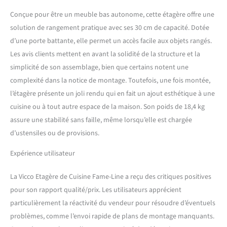
cuisine avec plan de travail,
matériel de montage,
Conçue pour être un meuble bas autonome, cette étagère offre une
instructions de montage
solution de rangement pratique avec ses 30 cm de capacité. Dotée
(sauf indication contraire,
d’une porte battante, elle permet un accès facile aux objets rangés.
les appareils
Les avis clients mettent en avant la solidité de la structure et la
électroménagers et les
simplicité de son assemblage, bien que certains notent une
décorations ne sont pas
compris dans la livraison)
complexité dans la notice de montage. Toutefois, une fois montée,
l’étagère présente un joli rendu qui en fait un ajout esthétique à une
cuisine ou à tout autre espace de la maison. Son poids de 18,4 kg
assure une stabilité sans faille, même lorsqu’elle est chargée
d’ustensiles ou de provisions.
Expérience utilisateur
La Vicco Etagère de Cuisine Fame-Line a reçu des critiques positives
pour son rapport qualité/prix. Les utilisateurs apprécient
particulièrement la réactivité du vendeur pour résoudre d’éventuels
problèmes, comme l’envoi rapide de plans de montage manquants.