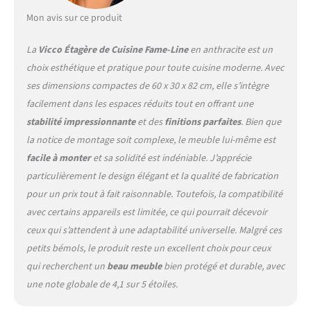
revêtement en résine
mélamine. Les façades sont
Mon avis sur ce produit
fabriquées en MDF de haute
qualité. CONTENU DE LA
La
Vicco Étagère de Cuisine Fame-Line
en anthracite est un
LIVRAISON : Armoire de
choix esthétique et pratique pour toute cuisine moderne. Avec
cuisine avec plan de travail,
ses dimensions compactes de 60 x 30 x 82 cm, elle s’intègre
matériel de montage,
instructions de montage
facilement dans les espaces réduits tout en offrant une
(sauf indication contraire,
stabilité impressionnante
et des
finitions parfaites
. Bien que
les appareils
la notice de montage soit complexe, le meuble lui-même est
électroménagers et les
facile à monter
et sa solidité est indéniable. J’apprécie
décorations ne sont pas
compris dans la livraison)
particulièrement le design élégant et la qualité de fabrication
pour un prix tout à fait raisonnable. Toutefois, la compatibilité
avec certains appareils est limitée, ce qui pourrait décevoir
ceux qui s’attendent à une adaptabilité universelle. Malgré ces
petits bémols, le produit reste un excellent choix pour ceux
qui recherchent un
beau meuble
bien protégé et durable, avec
une note globale de 4,1 sur 5 étoiles.