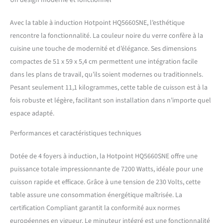
Un design moderne et fonctionnel
précision optimales : Avec 9
niveaux de puissance et 4
Avec la table à induction Hotpoint HQ5660SNE, l’esthétique
boosters, cette plaque de
rencontre la fonctionnalité. La couleur noire du verre confère à la
cuisson à induction assure
cuisine une touche de modernité et d’élégance. Ses dimensions
une cuisson rapide et
précise, permettant de
compactes de 51 x 59 x 5,4 cm permettent une intégration facile
préparer divers plats
dans les plans de travail, qu’ils soient modernes ou traditionnels.
simultanément sans
Pesant seulement 11,1 kilogrammes, cette table de cuisson est à la
compromis sur la qualité
fois robuste et légère, facilitant son installation dans n’importe quel
Polyvalence et innovation
culinaire : Les fonctions
espace adapté.
automatiques MyMenu
Performances et caractéristiques techniques
offrent des réglages
spécifiques pour bouillir,
mijoter, fondre ou maintenir
Dotée de 4 foyers à induction, la Hotpoint HQ5660SNE offre une
au chaud, pour cuisiner
puissance totale impressionnante de 7200 Watts, idéale pour une
avec précision et facilité
cuisson rapide et efficace. Grâce à une tension de 230 Volts, cette
Confort d'utilisation et
table assure une consommation énergétique maîtrisée. La
sécurité renforcée : Les
commandes sensitives
certification Compliant garantit la conformité aux normes
frontales assurent une
européennes en vigueur. Le minuteur intégré est une fonctionnalité