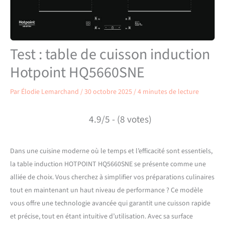
Test : table de cuisson induction
Hotpoint HQ5660SNE
Par
Élodie Lemarchand
/
30 octobre 2025
/
4 minutes de lecture
4.9/5 - (8 votes)
Dans une cuisine moderne où le temps et l’efficacité sont essentiels,
la table induction HOTPOINT HQ5660SNE se présente comme une
alliée de choix. Vous cherchez à simplifier vos préparations culinaires
tout en maintenant un haut niveau de performance ? Ce modèle
vous offre une technologie avancée qui garantit une cuisson rapide
et précise, tout en étant intuitive d’utilisation. Avec sa surface