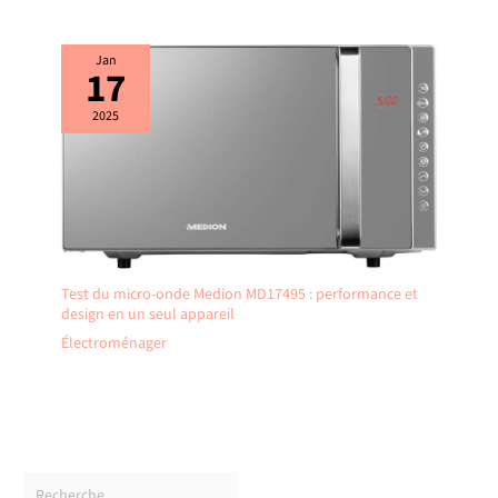
Jan
17
2025
Test du micro-onde Medion MD17495 : performance et
design en un seul appareil
Électroménager