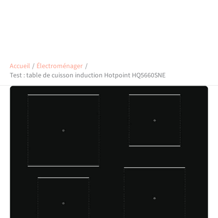
Accueil
Électroménager
Test : table de cuisson induction Hotpoint HQ5660SNE