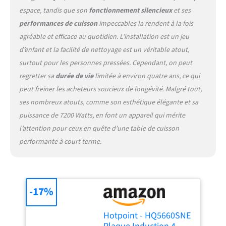
frontales assurent une
espace, tandis que son
fonctionnement silencieux
et ses
utilisation simple et
performances de cuisson
impeccables la rendent à la fois
intuitive, tandis que les
agréable et efficace au quotidien. L’installation est un jeu
indicateurs de chaleur
d’enfant et la facilité de nettoyage est un véritable atout,
résiduelle et la sécurité
enfant garantissent une
surtout pour les personnes pressées. Cependant, on peut
utilisation sereine Fiabilité
regretter sa
durée de vie
limitée à environ quatre ans, ce qui
et durabilité garanties : Tous
peut freiner les acheteurs soucieux de longévité. Malgré tout,
les appareils Hotpoint
ses nombreux atouts, comme son esthétique élégante et sa
bénéficient d'une garantie
de 2 ans et d'une
puissance de 7200 Watts, en font un appareil qui mérite
disponibilité des pièces
l’attention pour ceux en quête d’une table de cuisson
détachées pendant 15 ans,
performante à court terme.
pour un usage durable et
une sérénité au quotidien
-17%
Hotpoint - HQ5660SNE