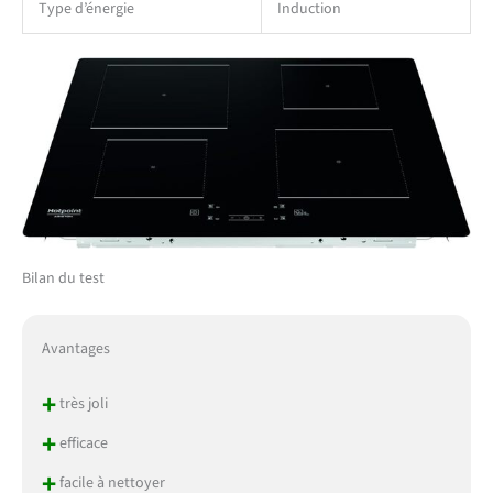
Type d’énergie
Induction
Bilan du test
Avantages
+
très joli
+
efficace
+
facile à nettoyer