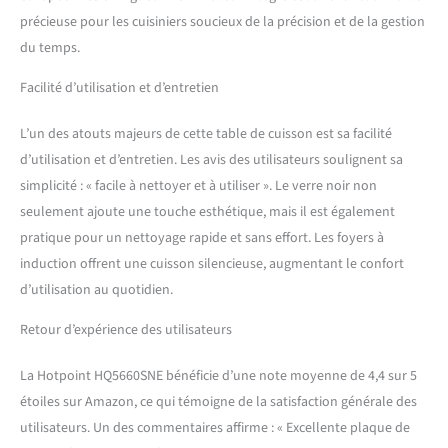
utilisation simple et
précieuse pour les cuisiniers soucieux de la précision et de la gestion
intuitive, tandis que les
du temps.
indicateurs de chaleur
résiduelle et la sécurité
Facilité d’utilisation et d’entretien
enfant garantissent une
utilisation sereine Fiabilité
L’un des atouts majeurs de cette table de cuisson est sa facilité
et durabilité garanties : Tous
les appareils Hotpoint
d’utilisation et d’entretien. Les avis des utilisateurs soulignent sa
bénéficient d'une garantie
simplicité : « facile à nettoyer et à utiliser ». Le verre noir non
de 2 ans et d'une
seulement ajoute une touche esthétique, mais il est également
disponibilité des pièces
pratique pour un nettoyage rapide et sans effort. Les foyers à
détachées pendant 15 ans,
pour un usage durable et
induction offrent une cuisson silencieuse, augmentant le confort
une sérénité au quotidien
d’utilisation au quotidien.
Retour d’expérience des utilisateurs
La Hotpoint HQ5660SNE bénéficie d’une note moyenne de 4,4 sur 5
étoiles sur Amazon, ce qui témoigne de la satisfaction générale des
utilisateurs. Un des commentaires affirme : « Excellente plaque de