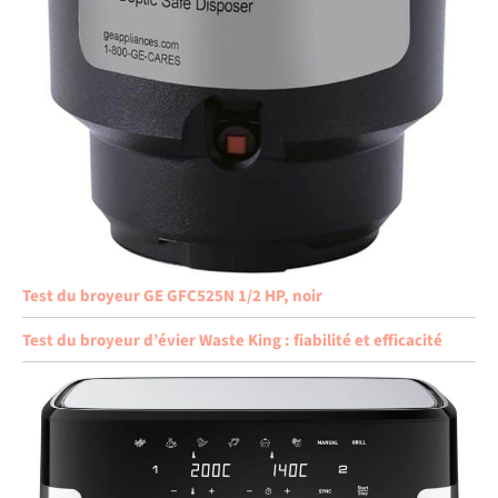
Test du broyeur GE GFC525N 1/2 HP, noir
Test du broyeur d’évier Waste King : fiabilité et efficacité