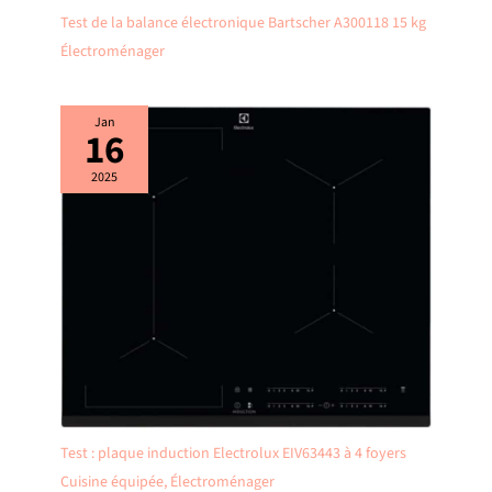
Test de la balance électronique Bartscher A300118 15 kg
Électroménager
Jan
16
2025
Test : plaque induction Electrolux EIV63443 à 4 foyers
Cuisine équipée
,
Électroménager