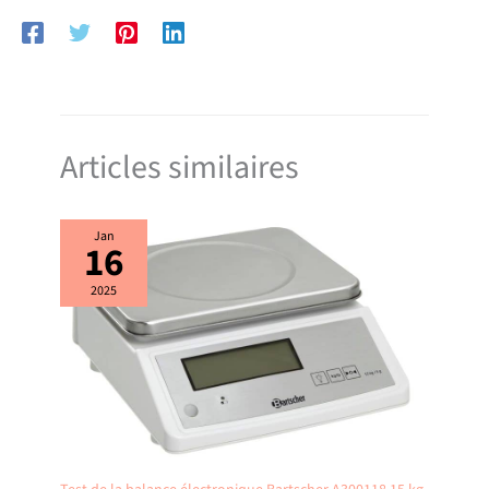
inspirantes en 1 clic. GARANTIE 2 ANS. REPARABILITE 10 ANS. AUCUNE
ODEUR : pratiquement aucune odeur d'huile. UNE SEULE ÉTAPE :
facile à utiliser. FACILE À NETTOYER : éléments compatibles lave-
vaisselle (cuve, pale et couvercle). ​COUVERCLE EN VERRE
TRANSPARENT : pour surveiller facilement la cuisson.
Articles similaires
Jan
16
2025