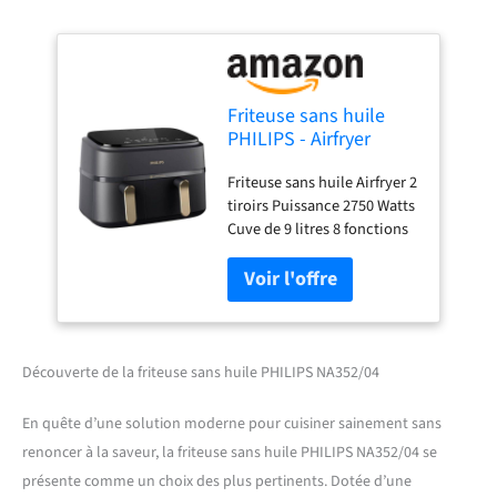
Friteuse sans huile
PHILIPS - Airfryer
NA352/04 - Double
Friteuse sans huile Airfryer 2
cuve 9L - 8
tiroirs Puissance 2750 Watts
programmes de
Cuve de 9 litres 8 fonctions
cuisson - Accessoires
préréglées
inclus - 2750W
Découverte de la friteuse sans huile PHILIPS NA352/04
En quête d’une solution moderne pour cuisiner sainement sans
renoncer à la saveur, la friteuse sans huile PHILIPS NA352/04 se
présente comme un choix des plus pertinents. Dotée d’une