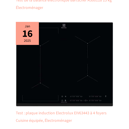
Test de la balance électronique Bartscher A300118 15 kg
Électroménager
Jan
16
2025
Test : plaque induction Electrolux EIV63443 à 4 foyers
Cuisine équipée
,
Électroménager