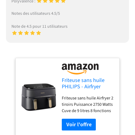
Polyvalence :
Notes des utilisateurs 4.5/5
Note de 4.5 pour 11 utilisateurs
Friteuse sans huile
PHILIPS - Airfryer
NA352/04 - Double
Friteuse sans huile Airfryer 2
cuve 9L - 8
tiroirs Puissance 2750 Watts
programmes de
Cuve de 9 litres 8 fonctions
cuisson - Accessoires
préréglées
inclus - 2750W