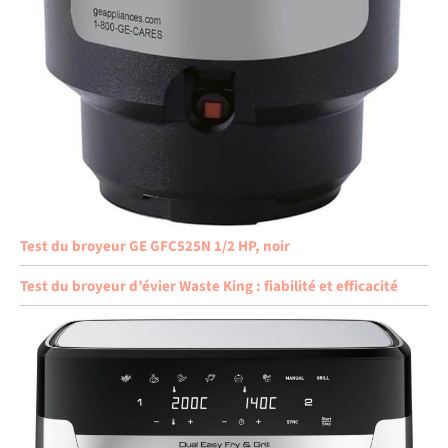
Test du broyeur GE GFC525N 1/2 HP, noir
Test du broyeur d’évier Waste King : fiabilité et efficacité