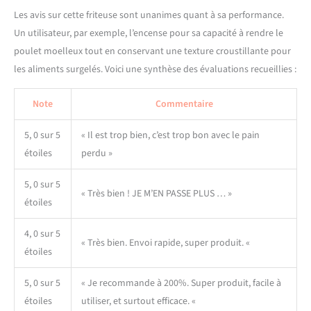
Les avis sur cette friteuse sont unanimes quant à sa performance.
Un utilisateur, par exemple, l’encense pour sa capacité à rendre le
poulet moelleux tout en conservant une texture croustillante pour
les aliments surgelés. Voici une synthèse des évaluations recueillies :
Note
Commentaire
5, 0 sur 5
« Il est trop bien, c’est trop bon avec le pain
étoiles
perdu »
5, 0 sur 5
« Très bien ! JE M’EN PASSE PLUS … »
étoiles
4, 0 sur 5
« Très bien. Envoi rapide, super produit. «
étoiles
5, 0 sur 5
« Je recommande à 200%. Super produit, facile à
étoiles
utiliser, et surtout efficace. «