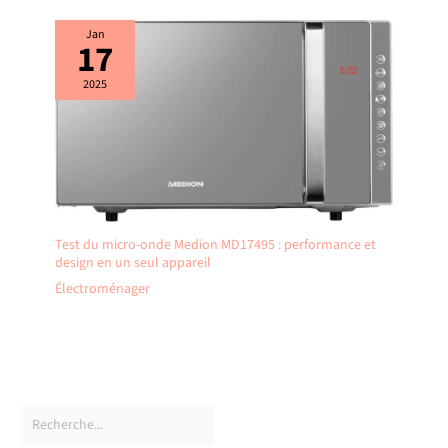
Jan
17
2025
Test du micro-onde Medion MD17495 : performance et
design en un seul appareil
Électroménager