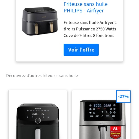
Friteuse sans huile
PHILIPS - Airfryer
NA352/04 - Double
Friteuse sans huile Airfryer 2
cuve 9L - 8
tiroirs Puissance 2750 Watts
programmes de
Cuve de 9 litres 8 fonctions
cuisson - Accessoires
préréglées
inclus - 2750W
Découvrez d’autres friteuses sans huile
-27%