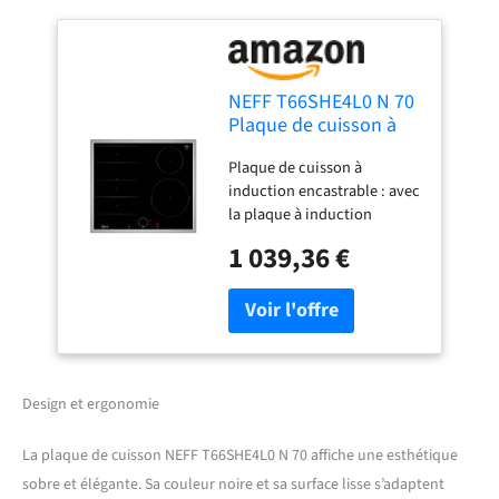
NEFF T66SHE4L0 N 70
Plaque de cuisson à
induction, autonome
Plaque de cuisson à
vitrocéramique de 60
induction encastrable : avec
cm de large, Twist
la plaque à induction
Touch, Flex Induction,
autonome de NEFF, chaque
Home Connect, Smart
1 039,36 €
repas devient un régal
Hood Automatic, à
palais. La plaque de cuisson
poser Noir
vitrocéramique se distingue
par son design élégant et est
facile à nettoyer grâce à sa
surface lisse. Twist Touch :
avec une touche ou une
Design et ergonomie
rotation du doigt le long de
l'anneau virtuel Twist
La plaque de cuisson NEFF T66SHE4L0 N 70 affiche une esthétique
Touch, vous pouvez régler
sobre et élégante. Sa couleur noire et sa surface lisse s’adaptent
directement et rapidement