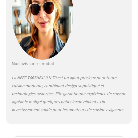
niveau de puissance au
niveau de puissance.
FlexInduction : l'induction
flexible agit comme une
plaque à induction avec
zone de rôtissage. Il détecte
automatiquement la taille
et la position de la batterie
de cuisine et la chauffe
exactement à cet endroit.
Mon avis sur ce produit
Les poêles et casseroles
peuvent être déplacées à
La NEFF T66SHE4L0 N 70 est un ajout précieux pour toute
volonté. Home Connect :
cuisine moderne, combinant design sophistiqué et
surveillez votre plaque de
technologies avancées. Elle garantit une expérience de cuisson
cuisson via l'application
Home Connect. Restez
agréable malgré quelques petits inconvénients. Un
informé de l'état de votre
investissement solide pour les amateurs de cuisine exigeants.
plaque de cuisson ou
personnalisez votre plaque
à induction selon vos
préférences. Smart Hood