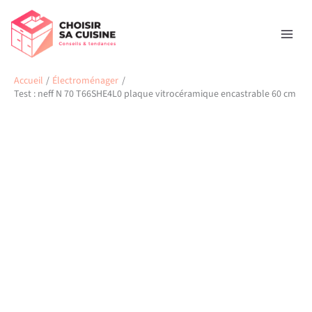
Aller
Rechercher
au
contenu
Accueil
Électroménager
Test : neff N 70 T66SHE4L0 plaque vitrocéramique encastrable 60 cm