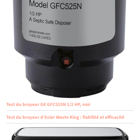
Test du broyeur GE GFC525N 1/2 HP, noir
Test du broyeur d’évier Waste King : fiabilité et efficacité