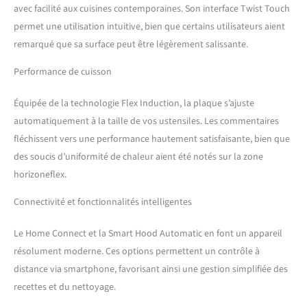
avec facilité aux cuisines contemporaines. Son interface Twist Touch
la plaque de cuisson d'un
niveau de puissance au
permet une utilisation intuitive, bien que certains utilisateurs aient
niveau de puissance.
remarqué que sa surface peut être légèrement salissante.
FlexInduction : l'induction
flexible agit comme une
Performance de cuisson
plaque à induction avec
zone de rôtissage. Il détecte
Équipée de la technologie Flex Induction, la plaque s’ajuste
automatiquement la taille
automatiquement à la taille de vos ustensiles. Les commentaires
et la position de la batterie
fléchissent vers une performance hautement satisfaisante, bien que
de cuisine et la chauffe
exactement à cet endroit.
des soucis d’uniformité de chaleur aient été notés sur la zone
Les poêles et casseroles
horizoneflex.
peuvent être déplacées à
volonté. Home Connect :
Connectivité et fonctionnalités intelligentes
surveillez votre plaque de
cuisson via l'application
Le Home Connect et la Smart Hood Automatic en font un appareil
Home Connect. Restez
résolument moderne. Ces options permettent un contrôle à
informé de l'état de votre
distance via smartphone, favorisant ainsi une gestion simplifiée des
plaque de cuisson ou
personnalisez votre plaque
recettes et du nettoyage.
à induction selon vos