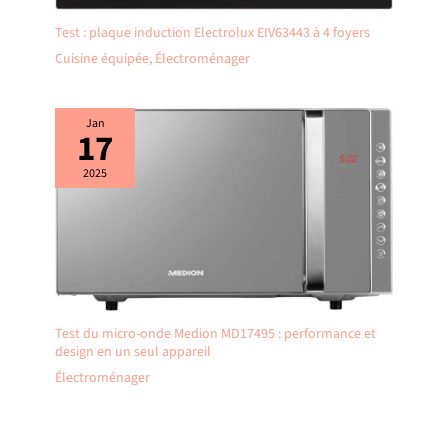
Test : plaque induction Electrolux EIV63443 à 4 foyers
Cuisine équipée
,
Électroménager
Jan
17
2025
Test du micro-onde Medion MD17495 : performance et
design en un seul appareil
Électroménager