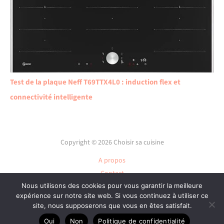
Test de la plaque Neff T69TTX4L0 : induction flex et
connectivité intelligente
Copyright © 2026 Choisir sa cuisine
A propos
Contact
Nous utilisons des cookies pour vous garantir la meilleure
Plan du site
expérience sur notre site web. Si vous continuez à utiliser ce
Mentions légales
site, nous supposerons que vous en êtes satisfait.
Politique de confidentialité
Oui
Non
Politique de confidentialité