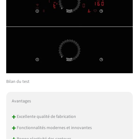
Bilan du test
Avantages
+
Excellente qualité de fabrication
+
Fonctionnalités modernes et innovantes