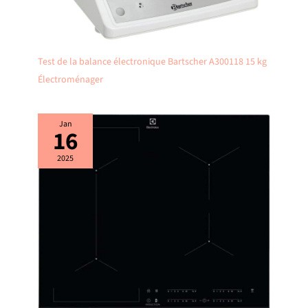
Test de la balance électronique Bartscher A300118 15 kg
Électroménager
Jan
16
2025