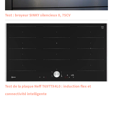
Test : broyeur SINKY silencieux 0, 75CV
Test de la plaque Neff T69TTX4L0 : induction flex et
connectivité intelligente