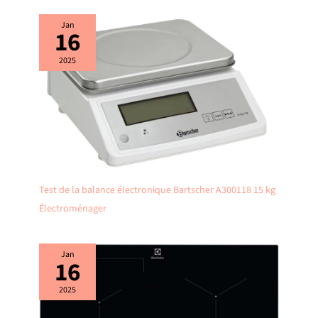
Jan
16
2025
Test de la balance électronique Bartscher A300118 15 kg
Électroménager
Jan
16
2025