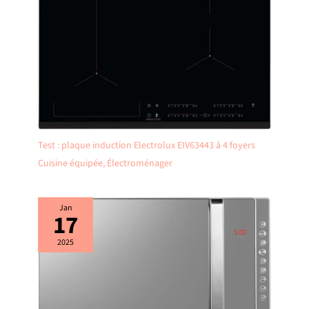
Test : plaque induction Electrolux EIV63443 à 4 foyers
Cuisine équipée
,
Électroménager
Jan
17
2025