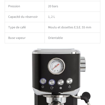
Pression
20 bars
Capacité du réservoir
1, 2 L
Type de café
Moulu et dosettes E.S.E. 55 mm
Buse vapeur
Orientable