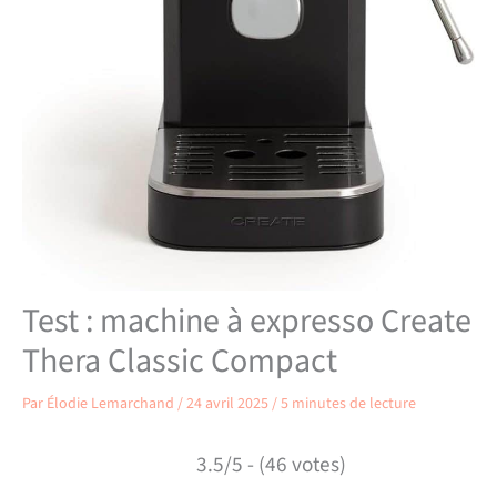
Test : machine à expresso Create
Thera Classic Compact
Par
Élodie Lemarchand
/
24 avril 2025
/
5 minutes de lecture
3.5/5 - (46 votes)