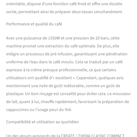
orientable, dispose d’une fonction café froid et offre une double
bras à double sortie. Elle
sortie, permettant ainsi de préparer deux tasses simultanément.
dispose d'un réservoir d'eau
amovible de 1,25 litre et
Performance et qualité du café
d'un plateau supérieur pour
placer vos tasses.
Avec une puissance de 1350W et une pression de 20 bars, cette
|FONCTION CAFÉ FROID|
Avec cette option, l'eau du
machine promet une extraction du café optimale. De plus, elle
réservoir ne chauffe pas,
intègre un processus de pré-infusion, garantissant une pénétration
donc le café est à la
uniforme de l’eau dans le café moulu. Cela se traduit par un café
température de l'eau
expresso à la crème presque professionnelle, ce que certains
utilisée. Il est recommandé
d'utiliser de l'eau froide
utilisateurs ont qualifié d’« excellent ». Cependant, quelques avis
pour un meilleur résultat.
mentionnent une note de goût indésirable, comme un goût de
|CAFÉ SIGNATURE|
plastique. Un bon rinçage est conseillé pour éviter cela. Le mousseur
Préparez des cafés signature
de lait, quant à lui, chauffe rapidement, favorisant la préparation de
: Espresso, macchiato,
cappuccino, frappé… et
cappuccinos ou l’usage pour du thé.
bien d'autres. Choisissez le
Compatibilité et utilisation au quotidien
café que vous préférez et, si
vous le souhaitez, ajoutez
de la mousse de lait grâce à
Un des atouts annoncés de la CREATE / THERA CLASSIC COMPACT