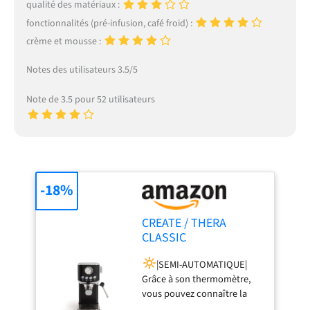
qualité des matériaux :
fonctionnalités (pré-infusion, café froid) :
crème et mousse :
Notes des utilisateurs 3.5/5
Note de 3.5 pour 52 utilisateurs
-18%
CREATE / THERA
CLASSIC
COMPACT/Machine à
|SEMI-AUTOMATIQUE|
expresso noire / 20
Grâce à son thermomètre,
bars, semi-
vous pouvez connaître la
automatique, fonction
température optimale du