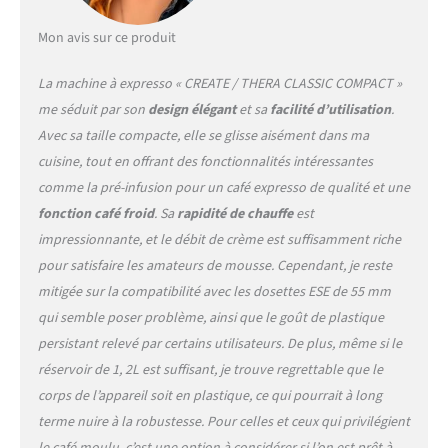
placer vos tasses.
|FONCTION CAFÉ FROID|
Mon avis sur ce produit
Avec cette option, l'eau du
réservoir ne chauffe pas,
La machine à expresso « CREATE / THERA CLASSIC COMPACT »
donc le café est à la
me séduit par son
design élégant
et sa
facilité d’utilisation
.
température de l'eau
Avec sa taille compacte, elle se glisse aisément dans ma
utilisée. Il est recommandé
d'utiliser de l'eau froide
cuisine, tout en offrant des fonctionnalités intéressantes
pour un meilleur résultat.
comme la pré-infusion pour un café expresso de qualité et une
|CAFÉ SIGNATURE|
fonction café froid
. Sa
rapidité de chauffe
est
Préparez des cafés signature
impressionnante, et le débit de crème est suffisamment riche
: Espresso, macchiato,
pour satisfaire les amateurs de mousse. Cependant, je reste
cappuccino, frappé… et
bien d'autres. Choisissez le
mitigée sur la compatibilité avec les dosettes ESE de 55 mm
café que vous préférez et, si
qui semble poser problème, ainsi que le goût de plastique
vous le souhaitez, ajoutez
persistant relevé par certains utilisateurs. De plus, même si le
de la mousse de lait grâce à
réservoir de 1, 2L est suffisant, je trouve regrettable que le
sa buse vapeur orientable.
|FACILE À NETTOYER|
corps de l’appareil soit en plastique, ce qui pourrait à long
Avec un bac d'égouttage
terme nuire à la robustesse. Pour celles et ceux qui privilégient
amovible.