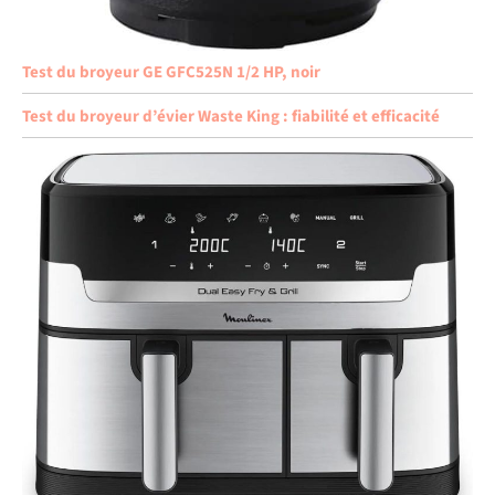
Test du broyeur GE GFC525N 1/2 HP, noir
Test du broyeur d’évier Waste King : fiabilité et efficacité