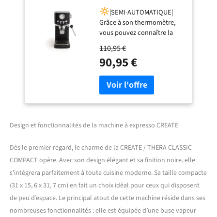
COMPACT/Machine à
|SEMI-AUTOMATIQUE|
expresso noire / 20
Grâce à son thermomètre,
bars, semi-
vous pouvez connaître la
automatique, fonction
température optimale du
café froid, double
110,95 €
café. De plus, cette machine
sortie, réservoir de
90,95 €
à café chauffe rapidement
1,2L, café moulu et
grâce à sa pompe de
dosettes ESE 55 mm,
pression de 20 bars,
avec buse vapeur,
préparant le café en
1350W
quelques minutes. Elle est
également équipée d'une
valve de sécurité avec un
Design et fonctionnalités de la machine à expresso CREATE
libérateur de pression
automatique.
|MOULU +
Dès le premier regard, le charme de la CREATE / THERA CLASSIC
DOSETTES E.S.E. de 55
COMPACT opère. Avec son design élégant et sa finition noire, elle
mm.| Elle est compatible à
s’intégrera parfaitement à toute cuisine moderne. Sa taille compacte
la fois avec du café moulu et
(31 x 15, 6 x 31, 7 cm) en fait un choix idéal pour ceux qui disposent
des dosettes E.S.E. de 55
mm. Vous pouvez
de peu d’espace. Le principal atout de cette machine réside dans ses
également préparer deux
nombreuses fonctionnalités : elle est équipée d’une buse vapeur
cafés à la fois grâce à son