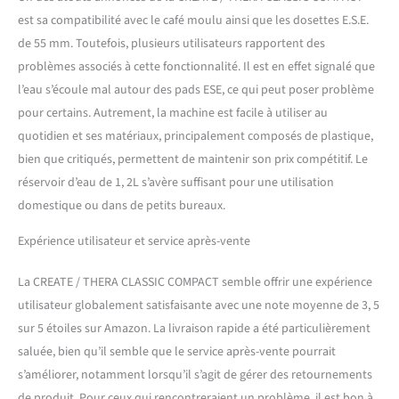
sa buse vapeur orientable.
est sa compatibilité avec le café moulu ainsi que les dosettes E.S.E.
|FACILE À NETTOYER|
de 55 mm. Toutefois, plusieurs utilisateurs rapportent des
Avec un bac d'égouttage
problèmes associés à cette fonctionnalité. Il est en effet signalé que
amovible.
l’eau s’écoule mal autour des pads ESE, ce qui peut poser problème
pour certains. Autrement, la machine est facile à utiliser au
quotidien et ses matériaux, principalement composés de plastique,
bien que critiqués, permettent de maintenir son prix compétitif. Le
réservoir d’eau de 1, 2L s’avère suffisant pour une utilisation
domestique ou dans de petits bureaux.
Expérience utilisateur et service après-vente
La CREATE / THERA CLASSIC COMPACT semble offrir une expérience
utilisateur globalement satisfaisante avec une note moyenne de 3, 5
sur 5 étoiles sur Amazon. La livraison rapide a été particulièrement
saluée, bien qu’il semble que le service après-vente pourrait
s’améliorer, notamment lorsqu’il s’agit de gérer des retournements
de produit. Pour ceux qui rencontreraient un problème, il est bon à