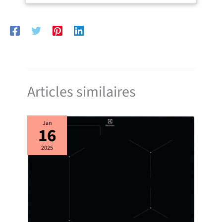
dignes d’un café pro, depuis chez vous. ACCESSOIRES BARISTA INCLUS
: Machine à café manuelle, cuillère doseuse avec tasseur, 3 filtres (1
tasse, 2 tasses, dosettes ESE), porte-filtre, support de tasse amovible,
nettoyage facile. RÉPARABILITÉ 15 ANS AU JUSTE PRIX : Produit
réparable dans notre réseau de 6200 réparateurs dans le monde pour
prolonger sa durée de vie.
Articles similaires
Jan
16
2025