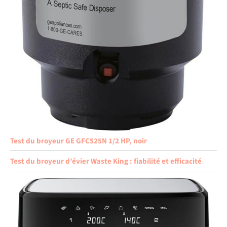
Test du broyeur GE GFC525N 1/2 HP, noir
Test du broyeur d’évier Waste King : fiabilité et efficacité