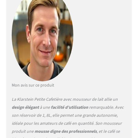
faire ressortir la saveur riche
du café et avoir une crème
mousseuse tout en le
gardant bien au chaud pour
un café matinal de qualité.
ÉLÉGANCE ET
FONCTIONNALITÉ : La
machine a cafe a un boîtier
en acier inoxydable poli aux
courbes fluides qui
conviennent à toute
cuisine. C'est la cafetiere
electrique idéale pour
Mon avis sur ce produit
préparer le café le matin ou
lorsque des invités sont
La Klarstein Petite Cafetière avec mousseur de lait allie un
présents. MOUSSE DE
design élégant
à une
facilité d’utilisation
remarquable. Avec
QUALITÉ : La cafetière avec
mousseur à lait crée une
son réservoir de 1, 8L, elle permet une grande autonomie,
mousse crémeuse, comme
idéale pour les amateurs de café en quantité. Son mousseur
une machine a café
produit une
mousse digne des professionnels
, et le café se
professionelle. Le réservoir