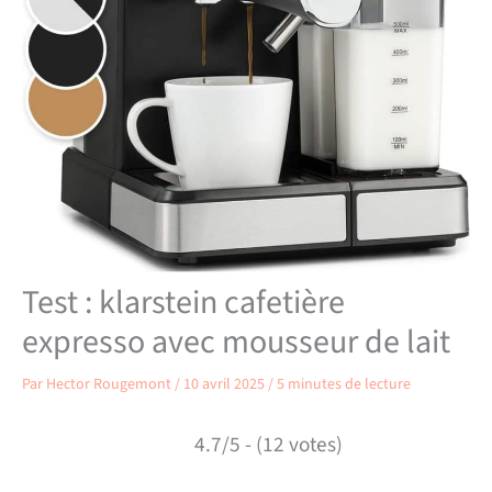
Test : klarstein cafetière
expresso avec mousseur de lait
Par
Hector Rougemont
/
10 avril 2025
/
5 minutes de lecture
4.7/5 - (12 votes)