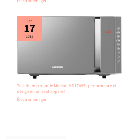
Électroménager
Jan
17
2025
Test du micro-onde Medion MD17495 : performance et
design en un seul appareil
Électroménager