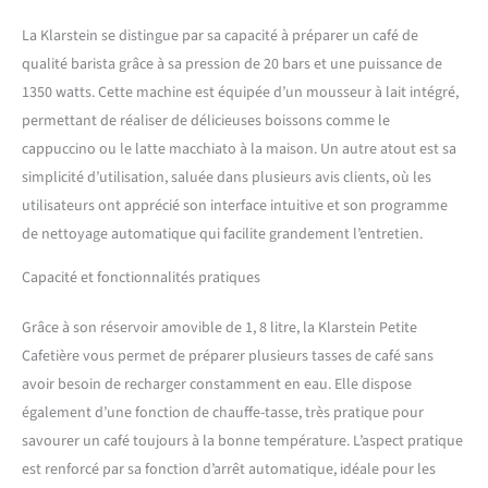
conviennent à toute
La Klarstein se distingue par sa capacité à préparer un café de
cuisine. C'est la cafetiere
electrique idéale pour
qualité barista grâce à sa pression de 20 bars et une puissance de
préparer le café le matin ou
1350 watts. Cette machine est équipée d’un mousseur à lait intégré,
lorsque des invités sont
permettant de réaliser de délicieuses boissons comme le
présents. MOUSSE DE
cappuccino ou le latte macchiato à la maison. Un autre atout est sa
QUALITÉ : La cafetière avec
mousseur à lait crée une
simplicité d’utilisation, saluée dans plusieurs avis clients, où les
mousse crémeuse, comme
utilisateurs ont apprécié son interface intuitive et son programme
une machine a café
de nettoyage automatique qui facilite grandement l’entretien.
professionelle. Le réservoir
de 1,8L de la petite cafetiere
Capacité et fonctionnalités pratiques
electrique permet de
préparer plusieurs tasses et
Grâce à son réservoir amovible de 1, 8 litre, la Klarstein Petite
être facilement retiré et
Cafetière vous permet de préparer plusieurs tasses de café sans
rempli. FACILE À UTILISER
ET À NETTOYER : Nos
avoir besoin de recharger constamment en eau. Elle dispose
cafetières, machines à café
également d’une fonction de chauffe-tasse, très pratique pour
et machines à expresso sont
savourer un café toujours à la bonne température. L’aspect pratique
simples à utiliser et tout
est renforcé par sa fonction d’arrêt automatique, idéale pour les
aussi faciles à nettoyer.