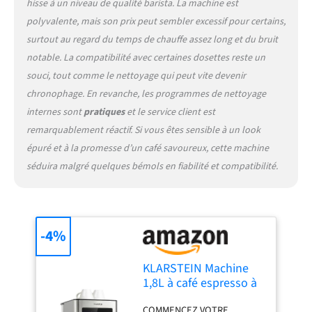
hisse à un niveau de qualité barista. La machine est
de 1,8L de la petite cafetiere
polyvalente, mais son prix peut sembler excessif pour certains,
electrique permet de
préparer plusieurs tasses et
surtout au regard du temps de chauffe assez long et du bruit
être facilement retiré et
notable. La compatibilité avec certaines dosettes reste un
rempli. FACILE À UTILISER
souci, tout comme le nettoyage qui peut vite devenir
ET À NETTOYER : Nos
chronophage. En revanche, les programmes de nettoyage
cafetières, machines à café
et machines à expresso sont
internes sont
pratiques
et le service client est
simples à utiliser et tout
remarquablement réactif. Si vous êtes sensible à un look
aussi faciles à nettoyer.
épuré et à la promesse d’un café savoureux, cette machine
Utilisez la fonction de
séduira malgré quelques bémols en fiabilité et compatibilité.
nettoyage automatique
pour nettoyer l'intérieur et
la détartrer.
-4%
KLARSTEIN Machine
1,8L à café espresso à
porte-filtre avec
COMMENCEZ VOTRE