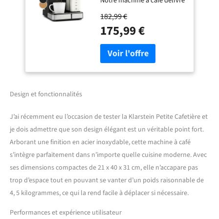
Notre machine à café délivre
Petite Cafetière
1 ou 2 doses d'espresso et
Electrique Acier
182,99 €
cette machine a cafe
Inoxydable 1350W
175,99 €
comprend un récipient à lait
pour Café Moulu,
de 0,5 L pour vous aider à
Machine a Cafe Qualite
préparer des cappuccinos,
Barista
des lattes, des macchiatos
et autres, UN CAFE DIGNE
D'UN BARISTA : Une
machine à espresso 1350W
Design et fonctionnalités
avec 20 bars, sa pression est
suffisamment forte pour
J’ai récemment eu l’occasion de tester la Klarstein Petite Cafetière et
faire ressortir la saveur riche
je dois admettre que son design élégant est un véritable point fort.
du café et avoir une crème
Arborant une finition en acier inoxydable, cette machine à café
mousseuse tout en le
gardant bien au chaud pour
s’intègre parfaitement dans n’importe quelle cuisine moderne. Avec
un café matinal de qualité.
ses dimensions compactes de 21 x 40 x 31 cm, elle n’accapare pas
ÉLÉGANCE ET
trop d’espace tout en pouvant se vanter d’un poids raisonnable de
FONCTIONNALITÉ : La
4, 5 kilogrammes, ce qui la rend facile à déplacer si nécessaire.
machine a cafe a un boîtier
en acier inoxydable poli aux
Performances et expérience utilisateur
courbes fluides qui