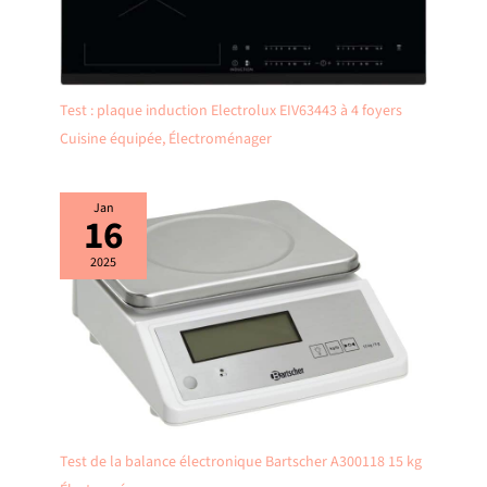
Test : plaque induction Electrolux EIV63443 à 4 foyers
Cuisine équipée
,
Électroménager
Jan
16
2025
Test de la balance électronique Bartscher A300118 15 kg