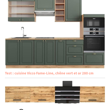
Test : cuisine Vicco Fame-Line, chêne vert et or 280 cm