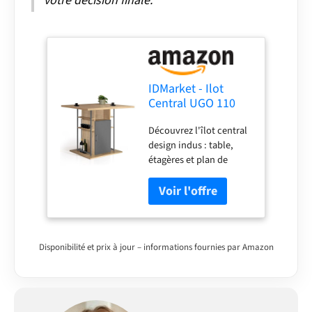
votre décision finale.
IDMarket - Ilot
Central UGO 110
cm Bois Gris et
Découvrez l'îlot central
Imitation hêtre
design indus : table,
avec rangements
étagères et plan de
Design Industriel
travail. Spécial espaces
réduits Plan de travail
généreux 110x80 cm
pour préparer vos repas
et accueillir jusqu'à 6
personnes Doté de
Disponibilité et prix à jour – informations fournies par Amazon
nombreux rangements :
placard, niche
supérieure et étagères
latérales range-