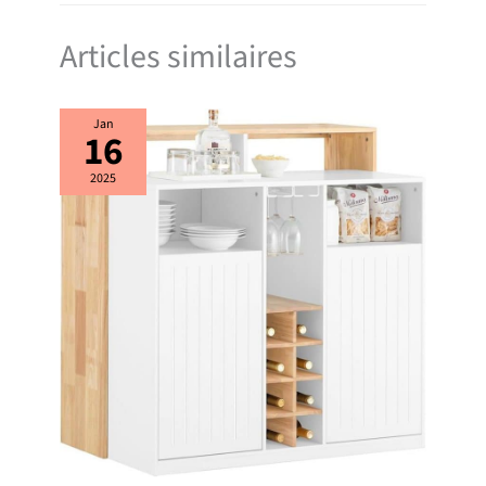
d’instructions illustrées étape par
étape. Afin de garantir un transport
sécurisé, cet Îlot Central de Cuisine
Articles similaires
est expédié en 2 colis séparés qui
peuvent arriver à des dates
différentes.
Jan
16
2025