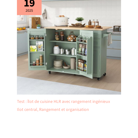
19
2025
Test : îlot de cuisine HLR avec rangement ingénieux
Ilot central
,
Rangement et organisation