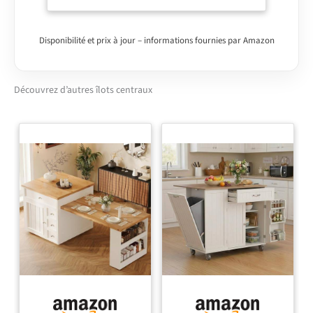
pour préparer vos repas
et accueillir jusqu'à 6
personnes Doté de
Disponibilité et prix à jour – informations fournies par Amazon
nombreux rangements :
placard, niche
supérieure et étagères
Découvrez d’autres îlots centraux
latérales range-
bouteilles ! Stable et
robuste avec sa
structure en PB
épaisseur 1,5 cm -
plateau épaisseur 3 cm
et métal gris
Dimensions globales :
Longueur 110 cm x
largeur 80 cm x Hauteur
90 cm