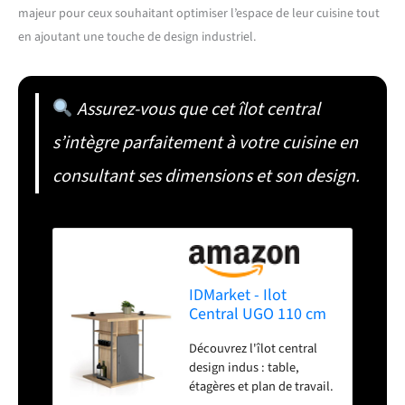
majeur pour ceux souhaitant optimiser l’espace de leur cuisine tout
en ajoutant une touche de design industriel.
Assurez-vous que cet îlot central
s’intègre parfaitement à votre cuisine en
consultant ses dimensions et son design.
IDMarket - Ilot
Central UGO 110 cm
Bois Gris et Imitation
Découvrez l'îlot central
hêtre avec
design indus : table,
rangements Design
étagères et plan de travail.
Industriel