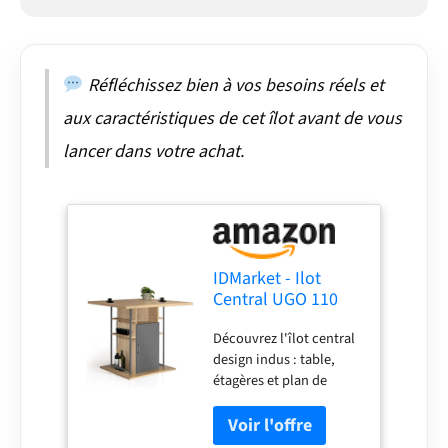
Réfléchissez bien à vos besoins réels et
aux caractéristiques de cet îlot avant de vous
lancer dans votre achat.
IDMarket - Ilot
Central UGO 110
cm Bois Gris et
Découvrez l'îlot central
Imitation hêtre
design indus : table,
avec rangements
étagères et plan de
Design Industriel
travail. Spécial espaces
réduits Plan de travail
généreux 110x80 cm