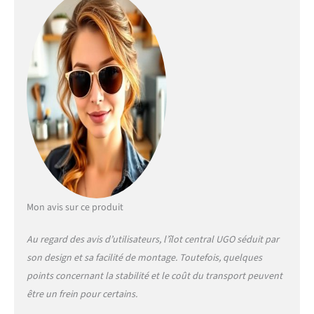
bouteilles ! Stable et
robuste avec sa
structure en PB
épaisseur 1,5 cm -
plateau épaisseur 3 cm
et métal gris
Dimensions globales :
Longueur 110 cm x
largeur 80 cm x Hauteur
90 cm
Mon avis sur ce produit
Au regard des avis d’utilisateurs, l’îlot central UGO séduit par
son design et sa facilité de montage. Toutefois, quelques
points concernant la stabilité et le coût du transport peuvent
être un frein pour certains.