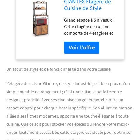
GIANTEX Étagère de
Cuisine de Style
Industriel, Étagère de
Grand espace à 5 niveaux :
Rangement à 5
Cette étagère de cuisine
Niveaux avec Placard à
comporte de 4 étagères et
Portes et 3 Crochets,
un meuble avec des portes.
Support pour Micro-
La division logique des
Ondes avec Pieds
zones améliore l'utilisation
Réglables, Rangement
de l'espace et vous permet
pour Épices et
également de ranger
Ustensiles
Un atout de style et de fonctionnalité dans votre cuisine
parfaitement tous vos
articles de cuisine tels que
L’étagère de cuisine Giantex, de style industriel, est bien plus qu’un
les micro-ondes, les
simple meuble de rangement ; c’est une alliance parfaite entre
couverts et les épices.
Bonne capacité de charge :
design et praticité. Avec ses cinq niveaux généreux, elle offre un
Fabriquée à partir de tubes
espace adapté pour chaque besoin spécifique. Son allure en marron,
de fer et de panneaux
alliée à ses lignes modernes, apporte une touche élégante à toute
d'aggloméré, cette étagère
cuisine. Que ce soit pour stocker vos épices ou rendre votre micro-
de cuisine a une capacité de
charge maximale de 100 kg ;
ondes facilement accessible, cette étagère est idéale pour optimiser
les 3 crochets qui