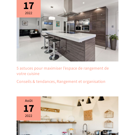
17
2022
5 astuces pour maximiser l’espace de rangement de
votre cuisine
Conseils & tendances
,
Rangement et organisation
Août
17
2022