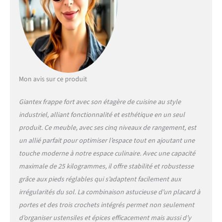
de cuisine a une capacité de
charge maximale de 100 kg ;
les 3 crochets qui
l'accompagnent peuvent
supporter jusqu'à 5 kg
chacun. Détails bien pensés
et conviviaux : Cette étagère
Mon avis sur ce produit
de rangement est équipée
de patins antidérapants
Giantex frappe fort avec son étagère de cuisine au style
réglables en hauteur pour la
maintenir stable même sur
industriel, alliant fonctionnalité et esthétique en un seul
des sols irréguliers. Les deux
produit. Ce meuble, avec ses cinq niveaux de rangement, est
étagères supérieures sont
un allié parfait pour optimiser l’espace tout en ajoutant une
dotées de garde-corps
touche moderne à notre espace culinaire. Avec une capacité
surélevés à l'arrière pour
empêcher efficacement les
maximale de 25 kilogrammes, il offre stabilité et robustesse
articles de tomber.
grâce aux pieds réglables qui s’adaptent facilement aux
Utilisation polyvalente :
irrégularités du sol. La combinaison astucieuse d’un placard à
Cette étagère n'est pas
portes et des trois crochets intégrés permet non seulement
seulement une étagère de
d’organiser ustensiles et épices efficacement mais aussi d’y
cuisine, elle convient