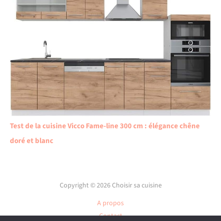
Test de la cuisine Vicco Fame-line 300 cm : élégance chêne
doré et blanc
Copyright © 2026 Choisir sa cuisine
A propos
Contact