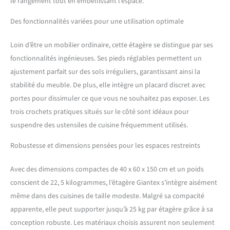
le rangement tout en embellissant l’espace.
l'accompagnent peuvent
supporter jusqu'à 5 kg
Des fonctionnalités variées pour une utilisation optimale
chacun. Détails bien pensés
et conviviaux : Cette étagère
Loin d’être un mobilier ordinaire, cette étagère se distingue par ses
de rangement est équipée
fonctionnalités ingénieuses. Ses pieds réglables permettent un
de patins antidérapants
ajustement parfait sur des sols irréguliers, garantissant ainsi la
réglables en hauteur pour la
maintenir stable même sur
stabilité du meuble. De plus, elle intègre un placard discret avec
des sols irréguliers. Les deux
portes pour dissimuler ce que vous ne souhaitez pas exposer. Les
étagères supérieures sont
trois crochets pratiques situés sur le côté sont idéaux pour
dotées de garde-corps
suspendre des ustensiles de cuisine fréquemment utilisés.
surélevés à l'arrière pour
empêcher efficacement les
Robustesse et dimensions pensées pour les espaces restreints
articles de tomber.
Utilisation polyvalente :
Avec des dimensions compactes de 40 x 60 x 150 cm et un poids
Cette étagère n'est pas
seulement une étagère de
conscient de 22, 5 kilogrammes, l’étagère Giantex s’intègre aisément
cuisine, elle convient
même dans des cuisines de taille modeste. Malgré sa compacité
également à n'importe quel
apparente, elle peut supporter jusqu’à 25 kg par étagère grâce à sa
endroit de la maison,
conception robuste. Les matériaux choisis assurent non seulement
comme le salon, le bureau,