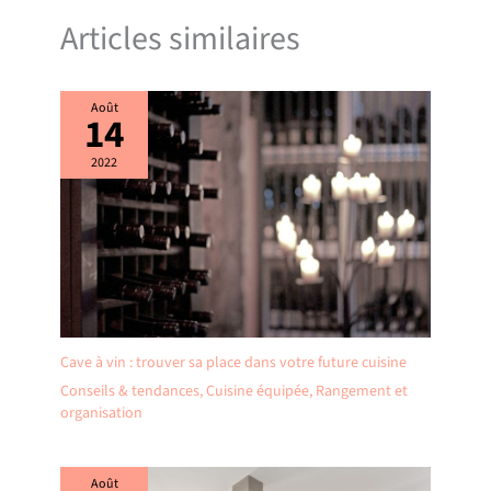
Articles similaires
Août
14
2022
Cave à vin : trouver sa place dans votre future cuisine
Conseils & tendances
,
Cuisine équipée
,
Rangement et
organisation
Août