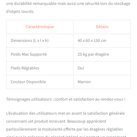
le couloir, etc. Son style
une durabilité remarquable mais aussi une sécurité lors du stockage
industriel s'accorde
d’objets lourds.
facilement avec différents
styles de décoration.
Caractéristique
Détails
Facilité du montage : Cette
étagère est de construction
Dimensions (L x l x h)
40 x 60 x 150 cm
simple et est livrée avec des
pièces numérotées et des
instructions illustrées. Il
Poids Max Supporté
25 kg par étagère
suffit de suivre les
instructions et il est facile à
Pieds Réglables
Oui
assembler.
Couleur Disponible
Marron
Témoignages utilisateurs : confort et satisfaction au rendez-vous !
L’évaluation des utilisateurs met en avant la satisfaction générale
concernant cet produit innovant. Beaucoup apprécient
particulièrement la modularité offerte par les étagères réglables