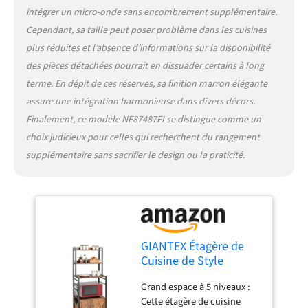
également à n'importe quel
intégrer un micro-onde sans encombrement supplémentaire.
endroit de la maison,
Cependant, sa taille peut poser problème dans les cuisines
comme le salon, le bureau,
plus réduites et l’absence d’informations sur la disponibilité
le couloir, etc. Son style
des pièces détachées pourrait en dissuader certains à long
industriel s'accorde
facilement avec différents
terme. En dépit de ces réserves, sa finition marron élégante
styles de décoration.
assure une intégration harmonieuse dans divers décors.
Facilité du montage : Cette
Finalement, ce modèle NF87487FI se distingue comme un
étagère est de construction
choix judicieux pour celles qui recherchent du rangement
simple et est livrée avec des
pièces numérotées et des
supplémentaire sans sacrifier le design ou la praticité.
instructions illustrées. Il
suffit de suivre les
instructions et il est facile à
assembler.
GIANTEX Étagère de
Cuisine de Style
Industriel, Étagère de
Grand espace à 5 niveaux :
Rangement à 5
Cette étagère de cuisine
Niveaux avec Placard à