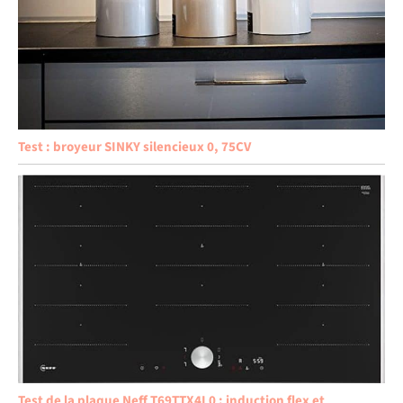
Test : broyeur SINKY silencieux 0, 75CV
Test de la plaque Neff T69TTX4L0 : induction flex et