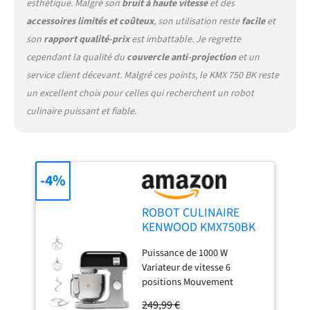
esthétique. Malgré son
bruit à haute vitesse
et des
accessoires limités et coûteux
, son utilisation reste
facile
et
son
rapport qualité-prix
est imbattable. Je regrette
cependant la qualité du
couvercle anti-projection
et un
service client décevant. Malgré ces points, le KMX 750 BK reste
un excellent choix pour celles qui recherchent un robot
culinaire puissant et fiable.
-4%
ROBOT CULINAIRE
KENWOOD KMX750BK
Puissance de 1000 W
Variateur de vitesse 6
positions Mouvement
planétaire Bol inox de 5L
249,99 €