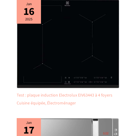
Jan
16
2025
Test : plaque induction Electrolux EIV63443 à 4 foyers
Cuisine équipée
,
Électroménager
Jan
17