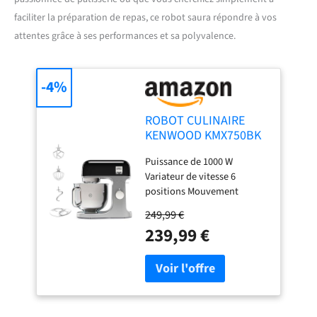
faciliter la préparation de repas, ce robot saura répondre à vos
attentes grâce à ses performances et sa polyvalence.
-4%
ROBOT CULINAIRE
KENWOOD KMX750BK
Puissance de 1000 W
Variateur de vitesse 6
positions Mouvement
planétaire Bol inox de 5L
249,99 €
avec poignée Couvercle
239,99 €
anti-projection