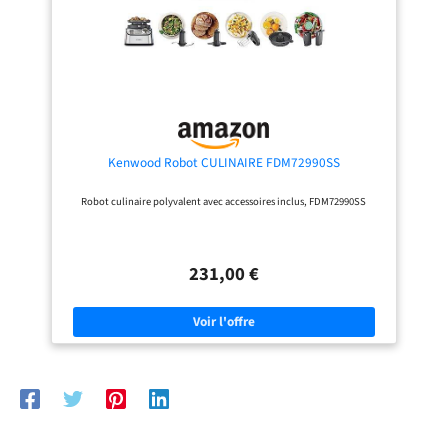
des ingrédients pour des résultats
tasse à emporter de 400 ml et un
parfaits COMPREND : base
broyeur. Cela signifie que vous
motorisée, bol, couvercle avec
pouvez facilement maîtriser la
goulotte d’alimentation et poussoir,
coupe, le mélange, le battage et
lame hachoir, lame à pétrir, disque
l'extraction du jus, le tout avec un
réversible découpe/râpe et
seul robot culinaire. 【Nettoyage
mandrin, livret de recettes.
rapide et qualité durable】 Avec
Dimensions : H : xx cm L : xx cm P :
une fonction de nettoyage spéciale
xx cm. Poids : xx kg. Couleur : noir
et des pièces lavables au lave-
vaisselle, le hachoir robot culinaire
est hygiénique et facile à entretenir.
Kenwood Robot CULINAIRE FDM72990SS
Conception robuste pour un usage
quotidien – parfait pour une cuisine
Robot culinaire polyvalent avec accessoires inclus, FDM72990SS
propre. Le robot culinaire Camic est
doté de commandes rotatives et
tactiles intuitives pour une
manipulation facile : démarrage,
pause et sélection de vitesse sont
231,00 €
disponibles à tout moment, afin
que vous puissiez facilement
basculer entre les différents modes
de fonctionnement. Ce robot
culinaire est facile à utiliser, ce qui
le rend adapté aussi bien aux
débutants qu'aux professionnels.