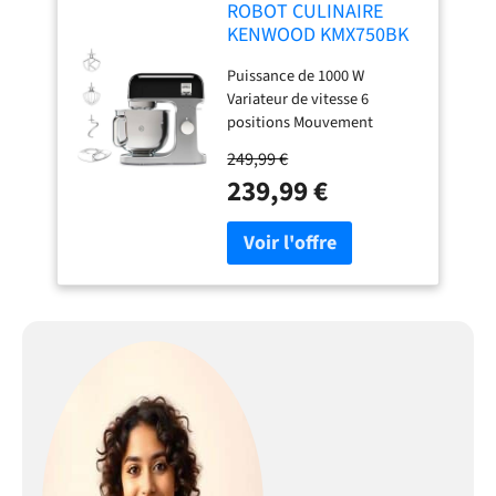
ROBOT CULINAIRE
KENWOOD KMX750BK
Puissance de 1000 W
Variateur de vitesse 6
positions Mouvement
planétaire Bol inox de 5L
249,99 €
avec poignée Couvercle
239,99 €
anti-projection