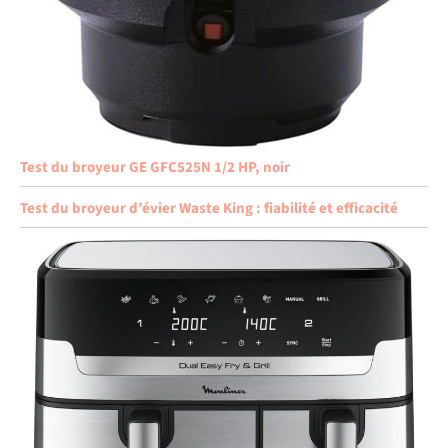
Test du broyeur GE GFC525N 1/2 HP, noir
Test du broyeur d’évier Waste King : fiabilité et efficacité