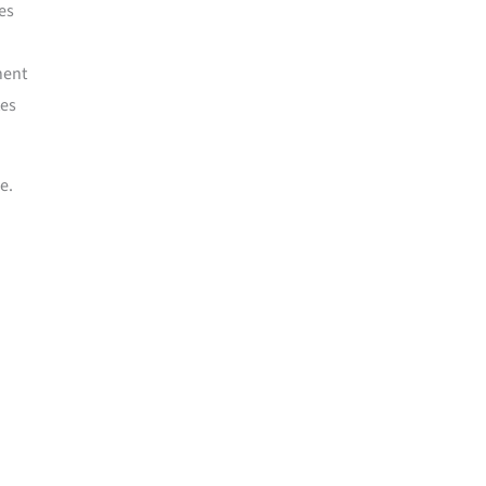
es
hent
tes
e.