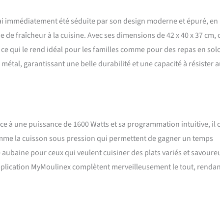
ud automatiquement et possède une fonction de départ différé 6 MODES
ous pression, cuire à la vapeur (légumes), mijoter (risotto), dorer, cuire
j’ai immédiatement été séduite par son design moderne et épuré, en
, ragoûts) et réchauffer COOKEO FAIT AUSSI FRITEUSE SANS HUILE :
de fraîcheur à la cuisine. Avec ses dimensions de 42 x 40 x 37 cm, 
lant à vos plats grâce à l'accessoire EXTRA CRISP (vendu séparément) et sa
, ce qui le rend idéal pour les familles comme pour des repas en sol
friteuse sans huile) INCLUS : cuve de 6 L antiadhésive avec poignées,
tibles lave-vaisselle et couvercle de conservation
métal, garantissant une belle durabilité et une capacité à résister 
e à une puissance de 1600 Watts et sa programmation intuitive, il o
mme la cuisson sous pression qui permettent de gagner un temps
e aubaine pour ceux qui veulent cuisiner des plats variés et savoure
application MyMoulinex complètent merveilleusement le tout, renda