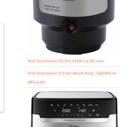
Test du broyeur GE GFC525N 1/2 HP, noir
Test du broyeur d’évier Waste King : fiabilité et
efficacité