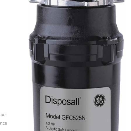
pour
ance