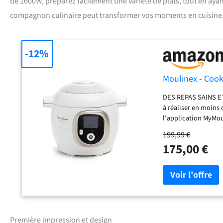
de 1600W, préparez facilement une variété de plats, tout en aya
compagnon culinaire peut transformer vos moments en cuisine
-12%
Moulinex - Cooke
DES REPAS SAINS ET
à réaliser en moins
l'application MyMou
encore à retrouver 
199,99 €
recettes pas à pas s
175,00 €
multicuiseur haute 
quantités et du no
pression pour cuire 
(par rapport à un 
Engagement de répar
dans le monde, pour
déchets CUISSON SA
Première impression et design
pour vous, sans que 