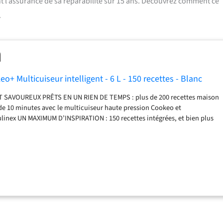
nt l’assurance de sa réparabilité sur 15 ans. Découvrez comment ce
.
o+ Multicuiseur intelligent - 6 L - 150 recettes - Blanc
 SAVOUREUX PRÊTS EN UN RIEN DE TEMPS : plus de 200 recettes maison
 de 10 minutes avec le multicuiseur haute pression Cookeo et
linex UN MAXIMUM D’INSPIRATION : 150 recettes intégrées, et bien plus
sur l’application gratuite MyMoulinex LAISSEZ-VOUS GUIDER : suivez les
ur l'écran de votre Cookeo pour des résultats parfaits à chaque fois ; le
pression adapte pour vous la cuisson en fonction des ingrédients, des
mbre de convives GAIN DE TEMPS ET D'ÉNERGIE : mode de cuisson sous
vos plats jusqu'à 5 fois plus vite et économiser jusqu'à 80% d'énergie
mode de cuisson classique) REPARABLE 15 ANS AU JUSTE PRIX :
abilité 15 ans au juste prix grâce à notre réseau de 6200 réparateurs
 contribuer à la protection de l’environnement et à la réduction des
NS SURVEILLANCE : le cuiseur haute pression Cookeo gère la cuisson
vous ayez à intervenir ; il relâche la pression, maintient votre