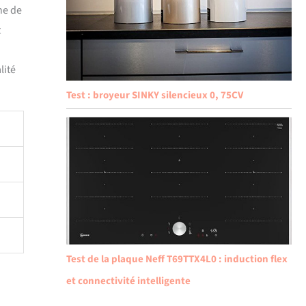
ne de
t
lité
Test : broyeur SINKY silencieux 0, 75CV
Test de la plaque Neff T69TTX4L0 : induction flex
et connectivité intelligente