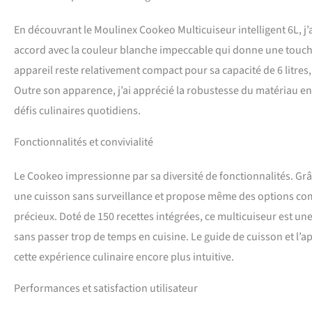
préparation au cha
DE CUISSON : cuire s
En découvrant le Moulinex Cookeo Multicuiseur intelligent 6L, 
lentement (viandes
accord avec la couleur blanche impeccable qui donne une touche 
ajoutez du croustil
appareil reste relativement compact pour sa capacité de 6 litres
fonction air fryer (
panier vapeur compa
Outre son apparence, j’ai apprécié la robustesse du matériau en 
défis culinaires quotidiens.
Fonctionnalités et convivialité
Le Cookeo impressionne par sa diversité de fonctionnalités. Grâc
une cuisson sans surveillance et propose même des options co
précieux. Doté de 150 recettes intégrées, ce multicuiseur est un
sans passer trop de temps en cuisine. Le guide de cuisson et l’
cette expérience culinaire encore plus intuitive.
Performances et satisfaction utilisateur