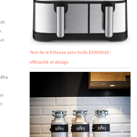
cet
o.
aux
Test de la friteuse sans huile EZ905D20 :
efficacité et design
ffre
ux
nt