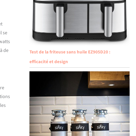
et
l se
watts
 à de
Test de la friteuse sans huile EZ905D20 :
efficacité et design
tre
tions
les