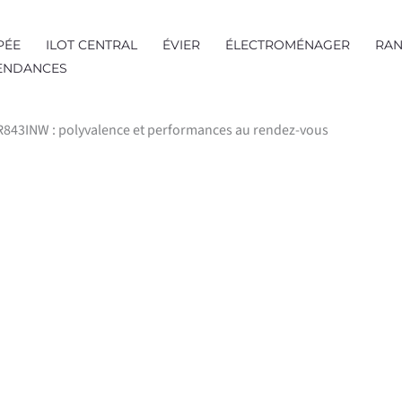
PÉE
ILOT CENTRAL
ÉVIER
ÉLECTROMÉNAGER
RAN
TENDANCES
R843INW : polyvalence et performances au rendez-vous