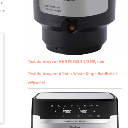
ce
ura
Test du broyeur GE GFC525N 1/2 HP, noir
Test du broyeur d’évier Waste King : fiabilité et
efficacité