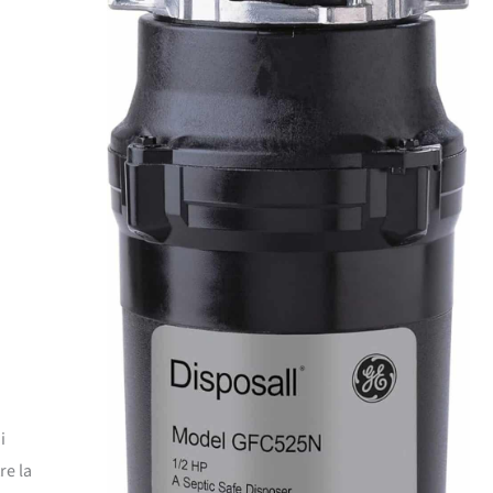
i
re la