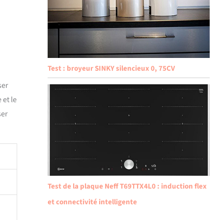
Test : broyeur SINKY silencieux 0, 75CV
ser
 et le
ser
Test de la plaque Neff T69TTX4L0 : induction flex
et connectivité intelligente