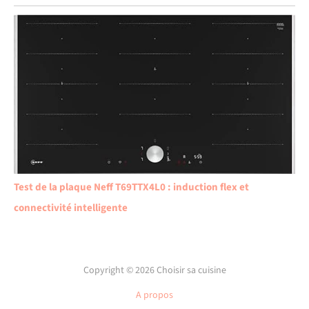
Test de la plaque Neff T69TTX4L0 : induction flex et
connectivité intelligente
Copyright © 2026 Choisir sa cuisine
A propos