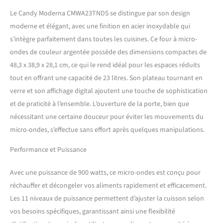
permettent de réaliser vos
Le Candy Moderna CMWA23TNDS se distingue par son design
plats (viande, poisson,
moderne et élégant, avec une finition en acier inoxydable qui
légumes…) plus facilement
s’intègre parfaitement dans toutes les cuisines. Ce four à micro-
et rapidement. Cuisson
Express FONCTION
ondes de couleur argentée possède des dimensions compactes de
DECONGELATION : Pour
48,3 x 38,9 x 28,1 cm, ce qui le rend idéal pour les espaces réduits
décongeler vos aliments,
tout en offrant une capacité de 23 litres. Son plateau tournant en
indiquez le poids de
verre et son affichage digital ajoutent une touche de sophistication
l'aliment ou le temps et
et de praticité à l’ensemble. L’ouverture de la porte, bien que
votre micro-onde
s'occupera de tout. Le
nécessitant une certaine douceur pour éviter les mouvements du
résultat sera tout
micro-ondes, s’effectue sans effort après quelques manipulations.
simplement parfait
PLATEAU TOURNANT : Le
Performance et Puissance
plateau tournant en verre
vous permettra de cuire de
Avec une puissance de 900 watts, ce micro-ondes est conçu pour
façon homogène tous vos
réchauffer et décongeler vos aliments rapidement et efficacement.
plats
Les 11 niveaux de puissance permettent d’ajuster la cuisson selon
vos besoins spécifiques, garantissant ainsi une flexibilité