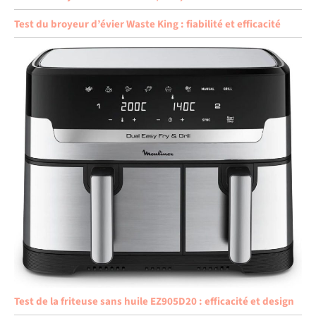
Test du broyeur d’évier Waste King : fiabilité et efficacité
Test de la friteuse sans huile EZ905D20 : efficacité et design