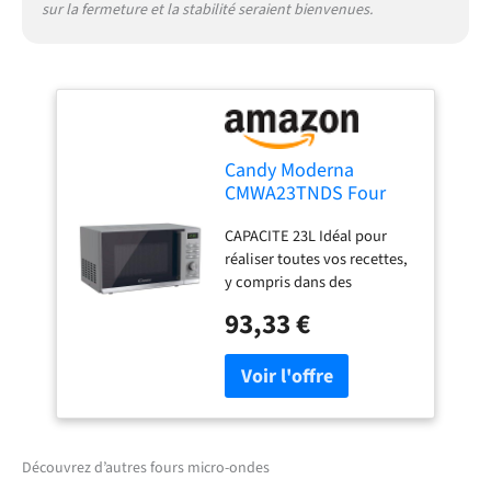
sur la fermeture et la stabilité seraient bienvenues.
Candy Moderna
CMWA23TNDS Four
Micro-ondes 900W 23L
CAPACITE 23L Idéal pour
Digital, Fonction
réaliser toutes vos recettes,
Décongélation, 14
y compris dans des
Menus Automatiques,
récipients de grande
Plateau Tournant en
93,33 €
contenance
Verre, 11 Niveaux de
PROGRAMMATEUR DIGITAL
Puissance, Cuisson
:Permet une plus grande
Express, Sécurité
précision de puissance et de
Enfant, Argent
temps de cuisson adaptés à
vos aliments 14 MENUS
AUTOMATIQUES : Les 14
Découvrez d’autres fours micro-ondes
menus préprogrammés vous