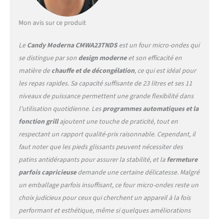
résultat sera tout
simplement parfait
PLATEAU TOURNANT : Le
Mon avis sur ce produit
plateau tournant en verre
vous permettra de cuire de
Le
Candy Moderna CMWA23TNDS
est un four micro-ondes qui
façon homogène tous vos
se distingue par son
design moderne
et son efficacité en
plats
matière de
chauffe et de décongélation
, ce qui est idéal pour
les repas rapides. Sa capacité suffisante de 23 litres et ses 11
niveaux de puissance permettent une grande flexibilité dans
l’utilisation quotidienne. Les
programmes automatiques et la
fonction grill
ajoutent une touche de praticité, tout en
respectant un rapport qualité-prix raisonnable. Cependant, il
faut noter que les pieds glissants peuvent nécessiter des
patins antidérapants pour assurer la stabilité, et la
fermeture
parfois capricieuse
demande une certaine délicatesse. Malgré
un emballage parfois insuffisant, ce four micro-ondes reste un
choix judicieux pour ceux qui cherchent un appareil à la fois
performant et esthétique, même si quelques améliorations