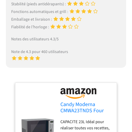
Stabilité (pieds antidérapants) :
Fonctions automatiques et grill :
Emballage et livraison :
Fiabilité de l’horloge :
Notes des utilisateurs 4.3/5
Note de 4.3 pour 460 utilisateurs
Candy Moderna
CMWA23TNDS Four
Micro-ondes 900W 23L
CAPACITE 23L Idéal pour
Digital, Fonction
réaliser toutes vos recettes,
Décongélation, 14