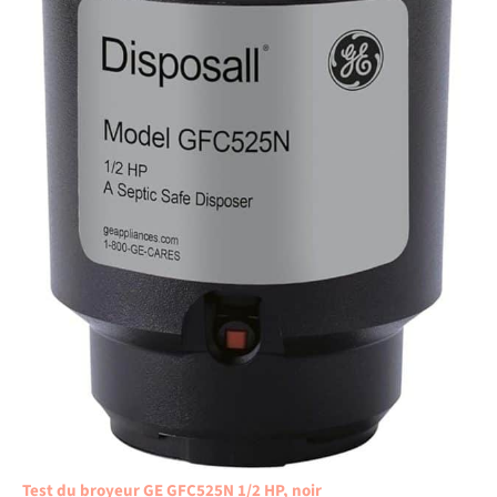
Test du broyeur GE GFC525N 1/2 HP, noir