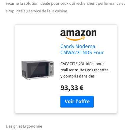
incarne la solution idéale pour ceux qui recherchent performance et
simplicité au service de leur cuisine.
Candy Moderna
CMWA23TNDS Four
Micro-ondes 900W 23L
CAPACITE 23L Idéal pour
Digital, Fonction
réaliser toutes vos recettes,
Décongélation, 14
y compris dans des
Menus Automatiques,
récipients de grande
Plateau Tournant en
93,33 €
contenance
Verre, 11 Niveaux de
PROGRAMMATEUR DIGITAL
Puissance, Cuisson
:Permet une plus grande
Express, Sécurité
précision de puissance et de
Enfant, Argent
temps de cuisson adaptés à
vos aliments 14 MENUS
AUTOMATIQUES : Les 14
Design et Ergonomie
menus préprogrammés vous