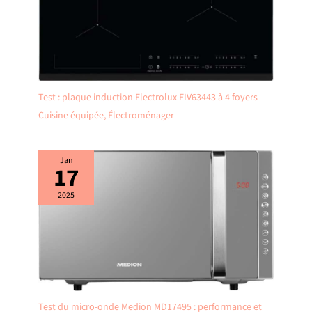
Test : plaque induction Electrolux EIV63443 à 4 foyers
Cuisine équipée
,
Électroménager
Jan
17
2025
Test du micro-onde Medion MD17495 : performance et