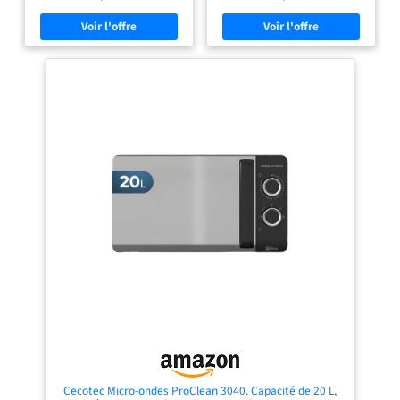
universitaires. Il s'insère sous les
de maintenir la nourriture chaude,
armoires tout en pouvant accueillir
à faire bouillir des liquides.
des assiettes de 9 pouces.
Caractéristiques pratiques :
Dimensions internes : 306×304×206
Décongèle selon le poids ou le
mm. 【Performance excellente et
temps, dispose d'un minuteur de
entretien facile】 Conçu avec un
cuisine de 35 minutes et de pieds
boîtier noir durable et une surface
antidérapants. Lumière LED dans la
résistante aux rayures. Les
Cavité : Lumière LED efficace et
performances énergétiques de 700 W
durable, offrant une belle clarté à
consomment 15 % moins d'énergie
l'intérieur de la cavité lorsque le
que les modèles standards, ainsi
micro-onde est en action.
vous permettant de faire des
Spécificités: Puissance de 700W,
économies sans même vous en
dimensions externes (L*P*H)
rendre compte. L'intérieur lisse et le
440*357*259mm, dimensions
plateau tournant amovible rendent
internes 306*304*206mm, plateau
le nettoyage parfaitement aisé - il
tournant 255mm.
suffit simplement d'essuyer avec un
torchon humide. Il conserve une
apparence comme neuve pendant
des années. 【Usage simple pour
étudiants et personnes âgées】 Les
commandes à molette manuelle
font de ce four micro-ondes
l'option parfaite pour les étudiants
et les personnes âgées. Pas de menus
confus - il suffit simplement de
régler le temps de cuisson (0-35 min)
et de choisir parmi 5 niveaux de
puissance. Idéal pour les repas
Cecotec Micro-ondes ProClean 3040. Capacité de 20 L,