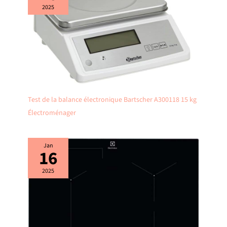
2025
Test de la balance électronique Bartscher A300118 15 kg
Électroménager
Jan
16
2025