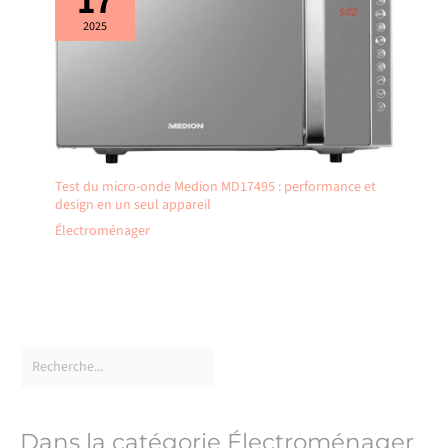
17
2025
Test du micro-onde Medion MD17495 : performance et
design en un seul appareil
Électroménager
Dans la catégorie Électroménager