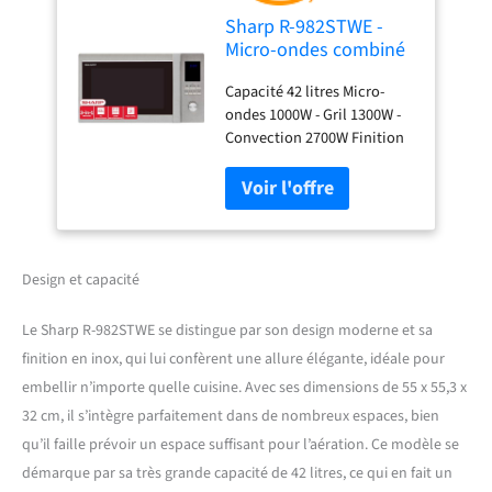
Sharp R-982STWE -
Micro-ondes combiné
très grande capacité
Capacité 42 litres Micro-
42 litres - Finition Inox
ondes 1000W - Gril 1300W -
Convection 2700W Finition
Inox Cavité Inox 5 niveaux
de puissance 10
programmes automatiques
Touche +30 secondes
Décongélation par temps et
par poids Verrouillage
Design et capacité
enfants Plateau de 34.5cm
Le Sharp R-982STWE se distingue par son design moderne et sa
finition en inox, qui lui confèrent une allure élégante, idéale pour
embellir n’importe quelle cuisine. Avec ses dimensions de 55 x 55,3 x
32 cm, il s’intègre parfaitement dans de nombreux espaces, bien
qu’il faille prévoir un espace suffisant pour l’aération. Ce modèle se
démarque par sa très grande capacité de 42 litres, ce qui en fait un