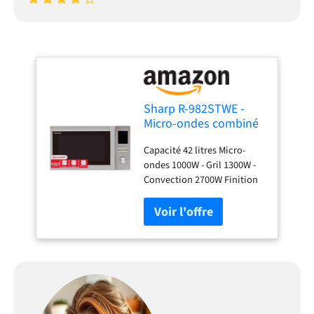
Sharp R-982STWE -
Micro-ondes combiné
très grande capacité
Capacité 42 litres Micro-
42 litres - Finition Inox
ondes 1000W - Gril 1300W -
Convection 2700W Finition
Inox Cavité Inox 5 niveaux
de puissance 10
programmes automatiques
Touche +30 secondes
Décongélation par temps et
par poids Verrouillage
enfants Plateau de 34.5cm