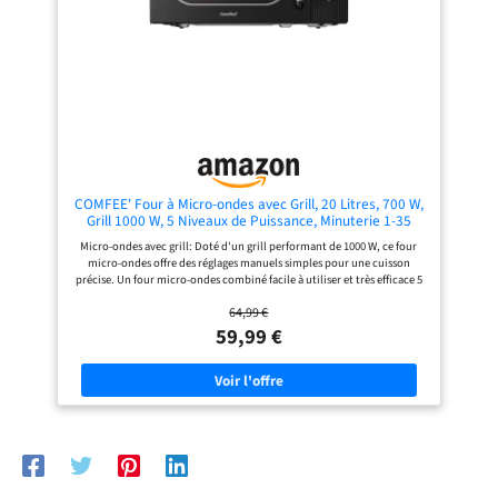
une cuisson rapide et pratique à la
dimensions externes (L x P x H): 440
maison. Grande Capacité de 25L:
x 334 x 259 mm, dimensions internes
Plus grande en capacité, plus
(L x P x H): 306 x 304 x 206, plateau
compacte en taille. Avec un plateau
tournant en verre de 255 mm.
tournant de 288 mm, le four à
micro-ondes de 25L peut accueillir
la majorité des plats, y compris une
grande pizza de 25cm. L'empreinte
réduite garantit qu'il ne prend pas
trop de place sur le plan de travail.
COMFEE' Four à Micro-ondes avec Grill, 20 Litres, 700 W,
Grill 1000 W, 5 Niveaux de Puissance, Minuterie 1-35
min, Design Compact, Noir
Micro-ondes avec grill: Doté d'un grill performant de 1000 W, ce four
micro-ondes offre des réglages manuels simples pour une cuisson
précise. Un four micro-ondes combiné facile à utiliser et très efficace 5
niveaux de puissance: Ce micro-ondes de 700 W dispose de 5 niveaux de
64,99 €
puissance et d'une fonction grill pour des plats croustillants. Un micro-
ondes alliant praticité et performance pour un usage quotidien Mini
59,99 €
four à micro-ondes 20 L: Notre four à micro-ondes compact de 20 litres
permet de cuire, réchauffer et décongeler. Son format réduit convient
aux petits espaces sans compromettre sa fonctionnalité Décongelation
rapide: Ce micro-ondes Comfee avec grill offre une décongélation
rapide, réglable en fonction du poids et du temps, pour une utilisation
pratique et efficace Micro-ondes noir et éclairage LED: Ce micro-ondes
noir est équipé d'un éclairage LED interne, vous permettant de
surveiller la cuisson sans ouvrir la porte Minuterie réglable: Fonction
minuterie programmable de 1 à 35 minutes pour un contrôle précis du
temps de cuisson selon vos besoins Design compact et élégant: Finition