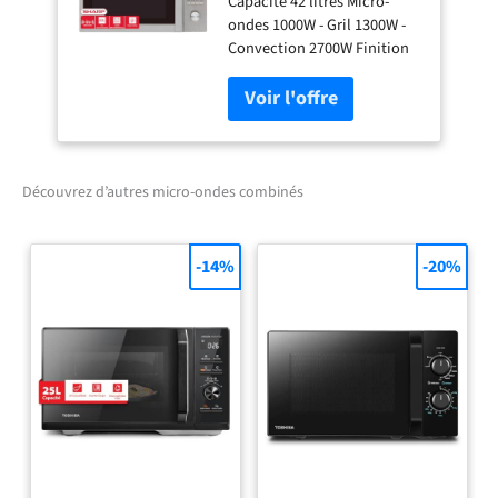
Capacité 42 litres Micro-
42 litres - Finition Inox
ondes 1000W - Gril 1300W -
Convection 2700W Finition
Inox Cavité Inox 5 niveaux
de puissance 10
programmes automatiques
Touche +30 secondes
Décongélation par temps et
par poids Verrouillage
Découvrez d’autres micro-ondes combinés
enfants Plateau de 34.5cm
-14%
-20%