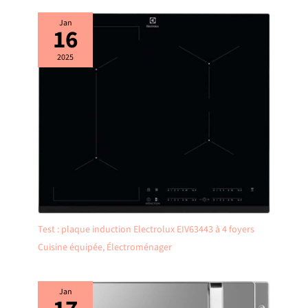
Jan
16
2025
Test : plaque induction Electrolux EIV63443 à 4 foyers
Cuisine équipée
,
Électroménager
Jan