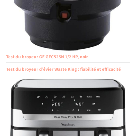
Test du broyeur GE GFC525N 1/2 HP, noir
Test du broyeur d’évier Waste King : fiabilité et efficacité