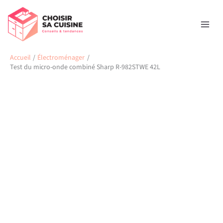
Aller
Rechercher
au
contenu
Accueil
Électroménager
Test du micro-onde combiné Sharp R-982STWE 42L