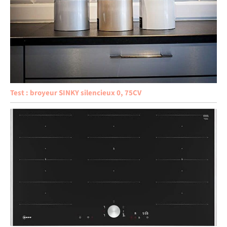
Test : broyeur SINKY silencieux 0, 75CV