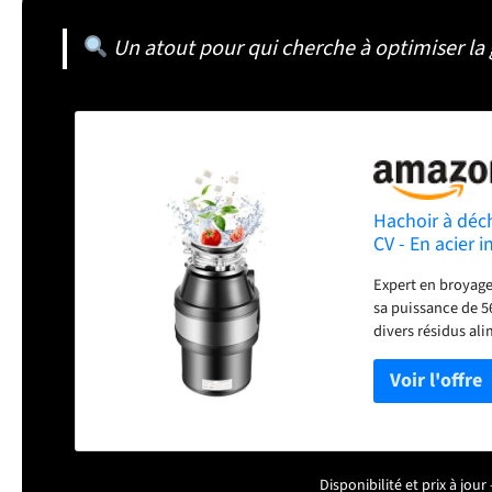
Un atout pour qui cherche à optimiser la 
Hachoir à déche
CV - En acier 
Expert en broyage
sa puissance de 5
divers résidus ali
sont pas bloqués.
pour les transform
Grande capacité :
de résidus aliment
économisant l'eau
de réunions de fami
Disponibilité et prix à jo