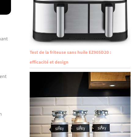
hant
Test de la friteuse sans huile EZ905D20 :
efficacité et design
ment
n