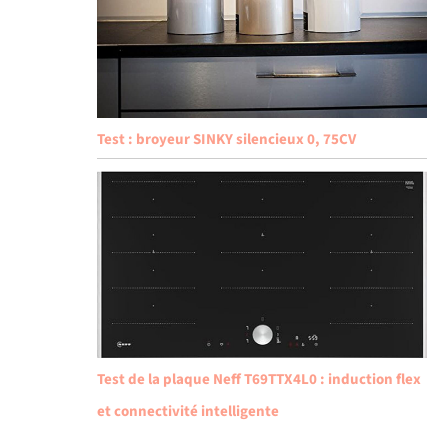
Test : broyeur SINKY silencieux 0, 75CV
Test de la plaque Neff T69TTX4L0 : induction flex
et connectivité intelligente