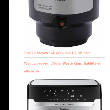
Test du broyeur GE GFC525N 1/2 HP, noir
Test du broyeur d’évier Waste King : fiabilité et
efficacité