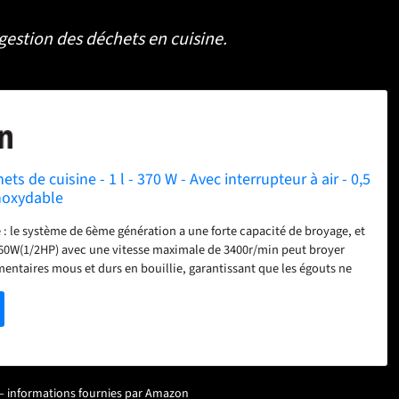
gestion des déchets en cuisine.
ts de cuisine - 1 l - 370 W - Avec interrupteur à air - 0,5
inoxydable
 : le système de 6ème génération a une forte capacité de broyage, et
60W(1/2HP) avec une vitesse maximale de 3400r/min peut broyer
mentaires mous et durs en bouillie, garantissant que les égouts ne
 3400r/min peut broyer divers résidus alimentaires mous et durs
er en bouillie, garantissant ainsi que l'égout n'est pas obstrué.
 Sa chambre de broyage élargie de 42,23 oz lui permet de traiter plus
aires à la fois, réduisant ainsi la fréquence de traitement et
. Qu'il s'agisse de repas quotidiens pour une famille nombreuse ou
lle, il peut être facilement utilisé, ce qui facilite le nettoyage de la
ur – informations fournies par Amazon