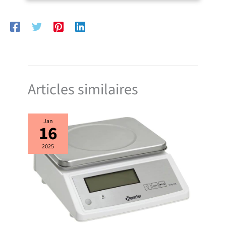
NETTOYAGE FACILE ET UTILISATION SÛRE : Le Grille pain est conçu
pour un usage quotidien ; Tiroir ramasse-miettes amovible ; Bouton
arrêt et arrêt automatique pour plus de sécurité
Articles similaires
Jan
16
2025