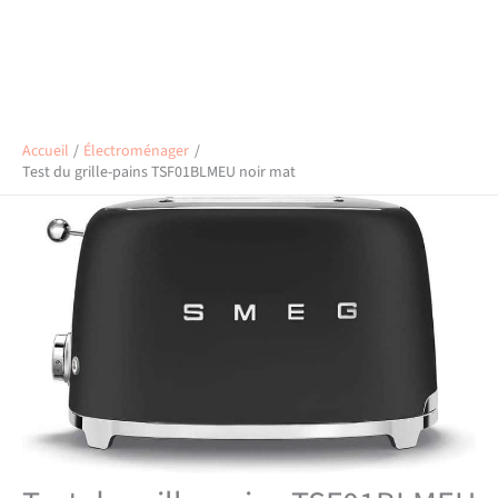
Accueil
Électroménager
Test du grille-pains TSF01BLMEU noir mat