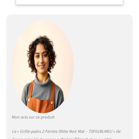
Fonction bagel : oui.
Contrôle; levier, boutons,
bouton. Matériau du levier :
acier inoxydable. Matériau
du bouton : plastique.
Matériau du bouton :
plastique. Mise en marche
du grillage : avec le levier.
Activation de la fonction :
au moyen de boutons
lumineux. Sélection du
niveau de grillage : avec
bouton lumineux. Largeur
de poche : 36 mm. Retrait
automatique du pain de la
poche : oui. Bip de fin de
cycle : non. Ramasse-
miettes : oui. Matériau du
Mon avis sur ce produit
ramasse-miettes : acier
inoxydable poli. Base
Le « Grille-pains 2 Fentes 950w Noir Mat – TSF01BLMEU » de
antidérapante : oui.