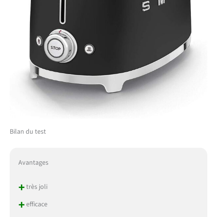
Bilan du test
Avantages
+
très joli
+
efficace