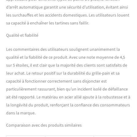
(largeur x profondeur x
d’arrêt automatique garantit une sécurité d’utilisation, évitant ainsi
hauteur) : 310 x 195 x 198
les surchauffes et les accidents domestiques. Les utilisateurs louent
mm. Poids du produit : 2,40
sa capacité à enchaîner les tartines sans faillir.
kg.
Qualité et fiabilité
Les commentaires des utilisateurs soulignent unanimement la
qualité et la fiabilité de ce produit. Avec une note moyenne de 4,5
sur 5 étoiles, il est clair que la majorité des clients sont satisfaits de
leur achat. Le retour positif sur la durabilité du grille-pain et sa
capacité à fonctionner correctement sans disjoncter est
particulièrement rassurant, bien qu’un incident isolé de défaillance
ait été rapporté. Le matériau en acier allié ajoute à la robustesse et à
la longévité du produit, renforçant la confiance des consommateurs
dans la marque.
Comparaison avec des produits similaires