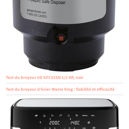
Test du broyeur GE GFC525N 1/2 HP, noir
Test du broyeur d’évier Waste King : fiabilité et efficacité