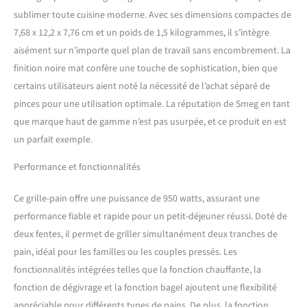
plastique. Mise en marche
sublimer toute cuisine moderne. Avec ses dimensions compactes de
du grillage : avec le levier.
Activation de la fonction :
7,68 x 12,2 x 7,76 cm et un poids de 1,5 kilogrammes, il s’intègre
au moyen de boutons
aisément sur n’importe quel plan de travail sans encombrement. La
lumineux. Sélection du
finition noire mat confère une touche de sophistication, bien que
niveau de grillage : avec
certains utilisateurs aient noté la nécessité de l’achat séparé de
bouton lumineux. Largeur
de poche : 36 mm. Retrait
pinces pour une utilisation optimale. La réputation de Smeg en tant
automatique du pain de la
que marque haut de gamme n’est pas usurpée, et ce produit en est
poche : oui. Bip de fin de
un parfait exemple.
cycle : non. Ramasse-
miettes : oui. Matériau du
Performance et fonctionnalités
ramasse-miettes : acier
inoxydable poli. Base
Ce grille-pain offre une puissance de 950 watts, assurant une
antidérapante : oui.
performance fiable et rapide pour un petit-déjeuner réussi. Doté de
Rangement du cordon
d'alimentation : oui.
deux fentes, il permet de griller simultanément deux tranches de
Puissance (W) : 950. Tension
pain, idéal pour les familles ou les couples pressés. Les
(V) : 220-240. Fréquence (Hz)
fonctionnalités intégrées telles que la fonction chauffante, la
: 50/60 Hz. Longueur du
fonction de dégivrage et la fonction bagel ajoutent une flexibilité
cordon d'alimentation : 1
m. Dimensions du produit
appréciable pour différents types de pains. De plus, la fonction