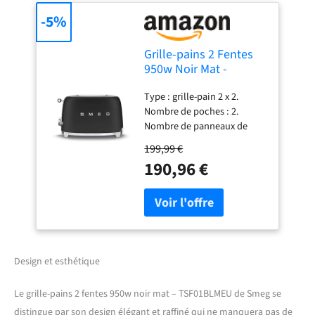
-5%
Grille-pains 2 Fentes
950w Noir Mat -
TSF01BLMEU
Type : grille-pain 2 x 2.
Nombre de poches : 2.
Nombre de panneaux de
commande : 1. Nombre de
199,99 €
tranches : 2. Nombre de
190,96 €
ramasse-miettes : 1. Nombre
de niveaux de brunissage : 6.
Fonction de chauffage : oui.
Fonction dégivrage : oui.
Fonction bagel : oui.
Contrôle; levier, boutons,
bouton. Matériau du levier :
Design et esthétique
acier inoxydable. Matériau
du bouton : plastique.
Le grille-pains 2 fentes 950w noir mat – TSF01BLMEU de Smeg se
Matériau du bouton :
distingue par son design élégant et raffiné qui ne manquera pas de