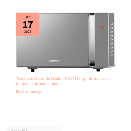
Jan
17
2025
Test du micro-onde Medion MD17495 : performance et
design en un seul appareil
Électroménager