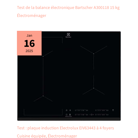
Test de la balance électronique Bartscher A300118 15 kg
Électroménager
Jan
16
2025
Test : plaque induction Electrolux EIV63443 à 4 foyers
Cuisine équipée
,
Électroménager