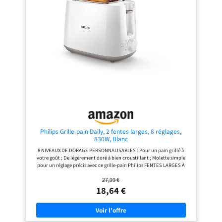
circuits Nettoyage simple : le tiroir
et rapide. RÉPARABILITÉ 15 ANS AU
ramasse-miettes amovible se vide et
JUSTE PRIX : Produit réparable dans
se remet en place facilement - Le
notre réseau de 6200 réparateurs
couvercle anti-poussière empêche
dans le monde pour prolonger sa
la poussière d'entrer dans les fentes
durée de vie.
entre les utilisations
Philips Grille-pain Daily, 2 fentes larges, 8 réglages,
830W, Blanc
8 NIVEAUX DE DORAGE PERSONNALISABLES : Pour un pain grillé à
votre goût ; De légèrement doré à bien croustillant ; Molette simple
pour un réglage précis avec ce grille-pain Philips FENTES LARGES À
CENTRAGE AUTOMATIQUE : Pour tous types de pain ; Deux fentes à
27,99 €
largeur variable qui centrent les tranches pour un dorage uniforme
ACCESSOIRE RÉCHAUFFE-VIENNOISERIES : Le toaster est conçu pour
18,64 €
réchauffer les petits pains et les brioches. Support escamotable
pratique pour réchauffer sans griller DU PAIN CHAUD EN QUELQUES
SECONDES : Du pain toujours prêt à déguster avec ces fonctions ;
Réchauffe en quelques secondes ; Grille directement le pain congelé