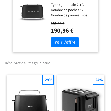
TSF01BLMEU
Type : grille-pain 2 x 2.
Nombre de poches : 2.
Nombre de panneaux de
commande : 1. Nombre de
199,99 €
tranches : 2. Nombre de
190,96 €
ramasse-miettes : 1. Nombre
de niveaux de brunissage : 6.
Fonction de chauffage : oui.
Fonction dégivrage : oui.
Fonction bagel : oui.
Contrôle; levier, boutons,
bouton. Matériau du levier :
Découvrez d’autres grille-pains
acier inoxydable. Matériau
du bouton : plastique.
Matériau du bouton :
-29%
-24%
plastique. Mise en marche
du grillage : avec le levier.
Activation de la fonction :
au moyen de boutons
lumineux. Sélection du
niveau de grillage : avec