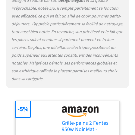
Smeg m’a séduite par son
design élégant
et sa qualité
Rangement du cordon
d'alimentation : oui.
irréprochable, notée 5/5. Il remplit parfaitement sa fonction
Puissance (W) : 950. Tension
avec efficacité, ce qui en fait un allié de choix pour mes petits-
(V) : 220-240. Fréquence (Hz)
déjeuners. J’apprécie particulièrement sa facilité de nettoyage,
: 50/60 Hz. Longueur du
tout aussi bien notée. En revanche, son prix élevé et le fait que
cordon d'alimentation : 1
les pinces soient vendues séparément peuvent en freiner
m. Dimensions du produit
(largeur x profondeur x
certains. De plus, une défaillance électrique possible et un
hauteur) : 310 x 195 x 198
poids supérieur aux attentes constituent des inconvénients
mm. Poids du produit : 2,40
notables. Malgré ces bémols, ses performances globales et
kg.
son esthétique raffinée le placent parmi les meilleurs choix
dans sa catégorie.
-5%
Grille-pains 2 Fentes
950w Noir Mat -