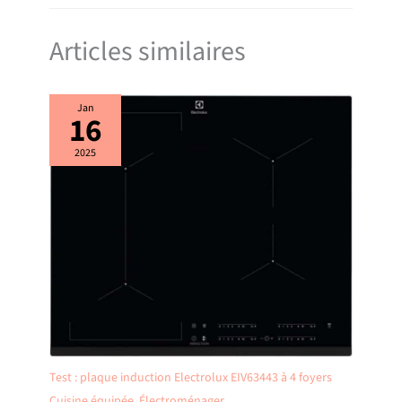
Articles similaires
Jan
16
2025
Test : plaque induction Electrolux EIV63443 à 4 foyers
Cuisine équipée
,
Électroménager