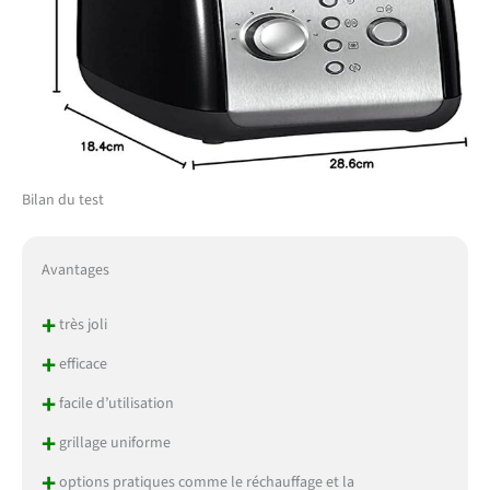
Bilan du test
Avantages
+
très joli
+
efficace
+
facile d’utilisation
+
grillage uniforme
+
options pratiques comme le réchauffage et la