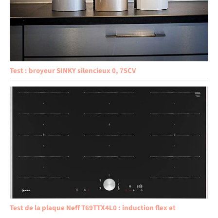
Test : broyeur SINKY silencieux 0, 75CV
Test de la plaque Neff T69TTX4L0 : induction flex et