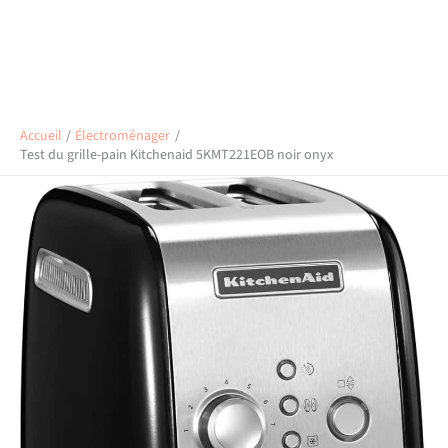
Accueil
Électroménager
Test du grille-pain Kitchenaid 5KMT221EOB noir onyx