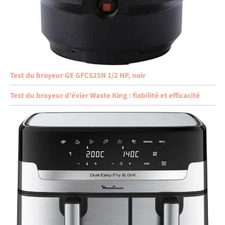
Test du broyeur GE GFC525N 1/2 HP, noir
Test du broyeur d’évier Waste King : fiabilité et efficacité