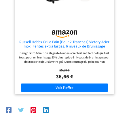
utilisez facilement le grille-pain
grâce aux boutons dédiés de
dégivrage, de réchauffage et
d'annulation, chacun équipé de
voyants LED pour une visibilité
claire. NETTOYAGE FACILE : dispose
d'un ramasse-miettes amovible
situé à l'arrière de l'appareil,
permettant un entretien rapide et
hygiénique après chaque
Russell Hobbs Grille Pain [Pour 2 Tranches] Victory Acier
utilisation.
Inox (Fentes extra larges, 6 niveaux de Brunissage
rapide, Décongèle & réchauffe viennoiserie, Ramasse
Design rétro & finition élégante tout en acier brillant Technologie Fast
miettes, 1670W) Toaster 23311-56
toast pour un brunissage 50% plus rapide 6 niveaux de brunissage pour
des toasts toujours à votre goût Auto centrage du pain pour un
brunissage uniforme Fonction surélévation du pain pour le retirer
55,99 €
facilement
36,66 €