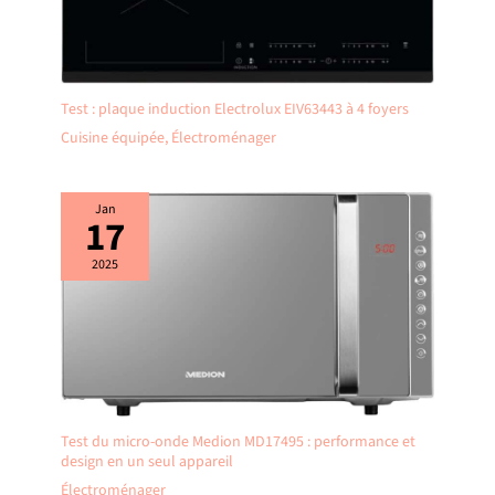
Test : plaque induction Electrolux EIV63443 à 4 foyers
Cuisine équipée
,
Électroménager
Jan
17
2025
Test du micro-onde Medion MD17495 : performance et
design en un seul appareil
Électroménager