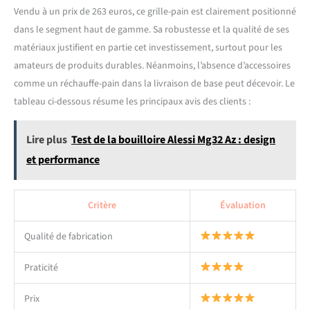
maintiennent le grille pain
Vendu à un prix de 263 euros, ce grille-pain est clairement positionné
en inox en place, pour éviter
dans le segment haut de gamme. Sa robustesse et la qualité de ses
de salir et pour plus de
matériaux justifient en partie cet investissement, surtout pour les
sécurité. UNE MARQUE
FIABLE : Depuis notre
amateurs de produits durables. Néanmoins, l’absence d’accessoires
création en 1945, nous
comme un réchauffe-pain dans la livraison de base peut décevoir. Le
continuons de proposer des
tableau ci-dessous résume les principaux avis des clients :
produits innovants et de
qualité pour vous faciliter la
vie avec style. Notre grille
Lire plus
Test de la bouilloire Alessi Mg32 Az : design
pain manuel classique est
et performance
fabriqué à la main au
Royaume-Uni depuis 1952 et
est devenu un
Critère
Évaluation
incontournable de la
cuisine.
Qualité de fabrication
Praticité
Prix