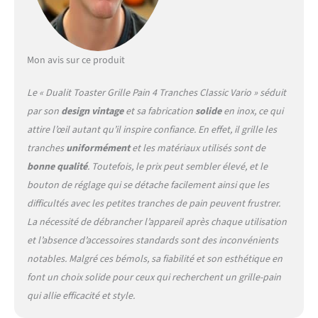
Royaume-Uni. Vous
trouverez le nom de
l'assembleur qui a construit
votre grille pain sur la
Mon avis sur ce produit
plaque du dessous. Ce grille-
pain Classic est un produit
Le « Dualit Toaster Grille Pain 4 Tranches Classic Vario » séduit
durable composé de pièces
par son
design vintage
et sa fabrication
solide
en inox, ce qui
réparables ou remplaçables
attire l’œil autant qu’il inspire confiance. En effet, il grille les
en cas de besoin. ÉLÉMENTS
PROHEAT : Exclusivité de
tranches
uniformément
et les matériaux utilisés sont de
chez Dualit, les éléments
bonne qualité
. Toutefois, le prix peut sembler élevé, et le
ProHeat possèdent une
bouton de réglage qui se détache facilement ainsi que les
plaque de protection
difficultés avec les petites tranches de pain peuvent frustrer.
blindée les rendant
pratiquement incassables.
La nécessité de débrancher l’appareil après chaque utilisation
Ils offrent une durée de vie
et l’absence d’accessoires standards sont des inconvénients
plus longue que les grilles
notables. Malgré ces bémols, sa fiabilité et son esthétique en
pain traditionnels à grille
font un choix solide pour ceux qui recherchent un grille-pain
métallique, une meilleure
répartition de la chaleur
qui allie efficacité et style.
pour des toasts, muffins,