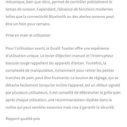
mécanique, bien que rétro, permet de contrôler précisément le
ProHeat possèdent une
temps de cuisson. Cependant, l’absence de fonctions modernes
plaque de protection
telles que la connectivité Bluetooth ou des alertes sonores peut
blindée les rendant
pratiquement incassables.
être un frein pour certains.
Ils offrent une durée de vie
plus longue que les grilles
Prise en main et utilisation
pain traditionnels à grille
métallique, une meilleure
Pour l’utilisateur averti, le Dualit Toaster offre une expérience
répartition de la chaleur
d’utilisation unique. Le levier d’éjection manuel et l’interrupteur
pour des toasts, muffins,
bascule rouge rappellent les appareils d’antan. Toutefois, la
sandwiches et petits
gâteaux plus savoureux.
complexité de manipulation, notamment pour retirer les petites
FONCTIONS NOVATRICES :
tranches de pain, peut être frustrante. Le bouton de réglage, qui se
Grâce au bouton de
détache facilement lorsqu’on incline l’appareil, est un défaut signalé
sélection de fentes, vous
par plusieurs utilisateurs. Il est conseillé de débrancher le grille-pain
pouvez choisir de faire
après chaque utilisation, une recommandation répétée dans la
griller 2 ou 4 tranches de
pain à la fois, tandis que le
notice qui peut sembler excessive mais vise à garantir la sécurité.
levier d'éjection vous
permet de vérifier le pain.
Rapport qualité-prix
Les pieds antidérapants