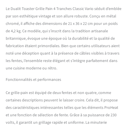
combiné du style classique
et intemporel de la marque
Le Dualit Toaster Grille Pain 4 Tranches Classic Vario séduit d’emblée
emblématique Dualit et
par son esthétique vintage et son allure robuste. Conçu en métal
d'une technologie moderne
chromé, il affiche des dimensions de 21 x 36 x 22 cm pour un poids
à faible consommation
d'énergie. FABRIQUÉ À LA
de 4,2 kg. Ce modèle, qui s’inscrit dans la tradition artisanale
MAIN ET INTÉGRALEMENT
britannique, évoque une époque où la durabilité et la qualité de
RÉPARABLE : Chaque petit
fabrication étaient primordiales. Bien que certains utilisateurs aient
grille pain vintage est
noté une déception quant à la présence de câbles visibles à travers
entièrement assemblé à la
les fentes, l’ensemble reste élégant et s’intègre parfaitement dans
main dans notre usine au
Royaume-Uni. Vous
une cuisine moderne ou rétro.
trouverez le nom de
l'assembleur qui a construit
Fonctionnalités et performances
votre grille pain sur la
plaque du dessous. Ce grille-
Ce grille-pain est équipé de deux fentes et non quatre, comme
pain Classic est un produit
certaines descriptions peuvent le laisser croire. Cela dit, il propose
durable composé de pièces
des caractéristiques intéressantes telles que les éléments ProHeat
réparables ou remplaçables
en cas de besoin. ÉLÉMENTS
et une fonction de sélection de fente. Grâce à sa puissance de 230
PROHEAT : Exclusivité de
volts, il garantit un grillage rapide et uniforme. La minuterie
chez Dualit, les éléments