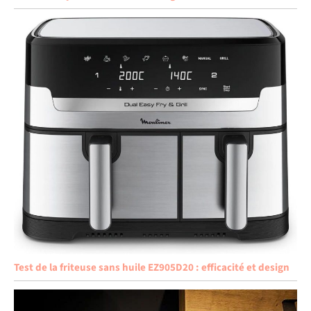
Test de la friteuse sans huile EZ905D20 : efficacité et design