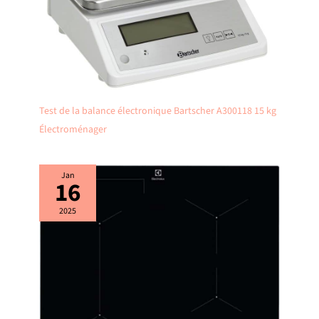
Test de la balance électronique Bartscher A300118 15 kg
Électroménager
Jan
16
2025