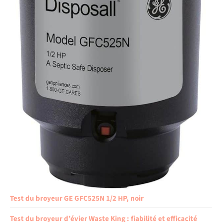
Test du broyeur GE GFC525N 1/2 HP, noir
Test du broyeur d’évier Waste King : fiabilité et efficacité