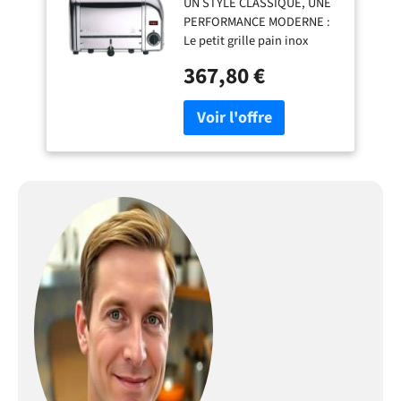
UN STYLE CLASSIQUE, UNE
PERFORMANCE MODERNE :
Le petit grille pain inox
Dualit est ultra versatile.
367,80 €
Vous pouvez décongeler vos
tartines, régler le degré de
grillage avec la molette
spéciale, mais aussi vider
les miettes en un clin d'œil
grâce au tiroir ramasse-
miettes facile à retirer. Un
combiné du style classique
et intemporel de la marque
emblématique Dualit et
d'une technologie moderne
à faible consommation
d'énergie. FABRIQUÉ À LA
MAIN ET INTÉGRALEMENT
RÉPARABLE : Chaque petit
grille pain vintage est
entièrement assemblé à la
main dans notre usine au