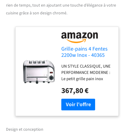
rien de temps, tout en ajoutant une touche d’élégance à votre
cuisine grâce à son design chromé.
Grille-pains 4 Fentes
2200w Inox - 40365
UN STYLE CLASSIQUE, UNE
PERFORMANCE MODERNE :
Le petit grille pain inox
Dualit est ultra versatile.
367,80 €
Vous pouvez décongeler vos
tartines, régler le degré de
grillage avec la molette
spéciale, mais aussi vider
les miettes en un clin d'œil
grâce au tiroir ramasse-
miettes facile à retirer. Un
Design et conception