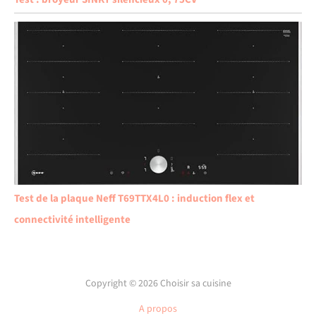
Test de la plaque Neff T69TTX4L0 : induction flex et
connectivité intelligente
Copyright © 2026 Choisir sa cuisine
A propos