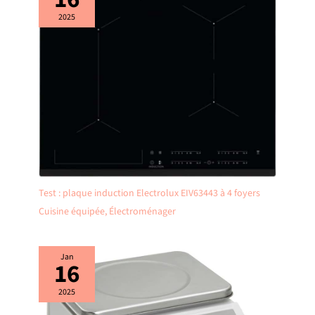
2025
Test : plaque induction Electrolux EIV63443 à 4 foyers
Cuisine équipée
,
Électroménager
Jan
16
2025