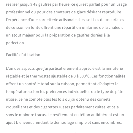
la surface du gaufrier. Les
réaliser jusqu’à 48 gaufres par heure, ce qui est parfait pour un usage
gaufres sont ainsi plus
professionnel ou pour des amateurs de glace désirant reproduire
faciles à retirer et le gaufrier
est plus facile à nettoyer.
l’expérience d’une cornetterie artisanale chez soi. Les deux surfaces
CAPACITÉ DE PRODUCTION
de cuisson en fonte offrent une répartition uniforme de la chaleur,
ÉLEVÉE: Le gaufrier à cornet
un atout majeur pour la préparation de gaufres dorées à la
chauffe très rapidement et
perfection.
permet une production
efficace de 48 gaufres par
Facilité d’utilisation
heure. 2 cônes de moulage
sont inclus. Vous gérez un
L’un des aspects que j’ai particulièrement apprécié est la minuterie
café, un restaurant, un
hôtel, un service de
réglable et le thermostat ajustable de 0 à 300°C. Ces fonctionnalités
restauration ou un food
offrent un contrôle total sur la cuisson, permettant d’adapter la
truck ? Alors ce gaufrier est
température selon les préférences individuelles ou le type de pâte
assurément le bon choix.
utilisé. Je ne compte plus les fois où j’ai obtenu des cornets
SÛR À UTILISER, RAPIDE À
NETTOYER: Le gaufrier a des
croustillants et des cigarettes russes parfaitement cuites, et cela
pieds antidérapants et une
sans le moindre tracas. Le revêtement en téflon antidhérent est un
poignée résistante à la
ajout bienvenu, rendant le démoulage simple et sans encombres.
chaleur. Grâce aux
matériaux de haute qualité