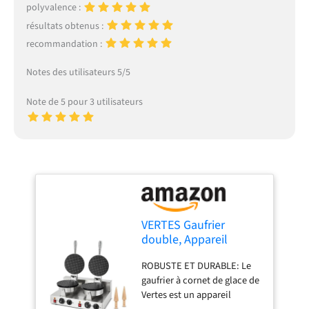
polyvalence :
résultats obtenus :
recommandation :
Notes des utilisateurs 5/5
Note de 5 pour 3 utilisateurs
VERTES Gaufrier
double, Appareil
Cornets de Glace
ROBUSTE ET DURABLE: Le
Professionnel, 48
gaufrier à cornet de glace de
Pièces/Heure, 2 Cônes
Vertes est un appareil
de moulage, Réglable