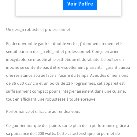
une fonction de minuterie.
Boîtier inox, Waffle
Pour résister aux
Maker 2000 W
contraintes de l'utilisation
professionnelle, le gaufrier
est fabriqué en acier
Un design robuste et professionnel
inoxydable et en fonte de
haute qualité. RÉPARTITION
En découvrant le gaufrier double vertes, j’ai immédiatement été
ÉGALE DE LA CHALEUR: Le
séduit par son design élégant et professionnel. Conçu en acier
gaufrier à cornet garantit
inoxydable, ce modèle allie esthétique et durabilité. Le boîtier en
une répartition uniforme de
la chaleur sur toute la
inox ne se contente pas d’être visuellement plaisant, il garantit aussi
surface et donc une qualité
une résistance accrue face à l’usure du temps. Avec des dimensions
constante des gaufres. Le
de 36 x 50 x 27 cm et un poids de 12 kilogrammes, cet appareil est
commutateur rotatif permet
suffisamment compact pour s’intégrer aisément dans une cuisine,
de sélectionner une
tout en affichant une robustesse à toute épreuve.
température comprise entre
0° et 300°. REVÊTEMENT
Performance et efficacité au rendez-vous
ANTIADHÉRENT: Un
revêtement antiadhésif en
téflon de haute qualité
Ce gaufrier marque des points sur le plan de la performance grâce à
empêche la pâte d'adhérer à
sa puissance de 2000 watts. Cette caractéristique lui permet de