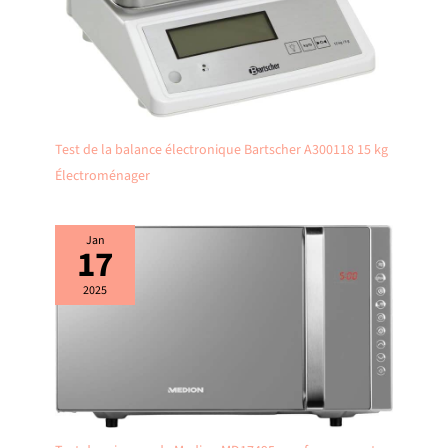
Test de la balance électronique Bartscher A300118 15 kg
Électroménager
Jan
17
2025