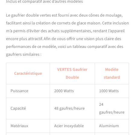
Inclus et comparatif avec d’autres modèles
que sont l'acier inoxydable
et la fonte, le gaufrier est
Le gaufrier double vertes est fourni avec deux cônes de moulage,
particulièrement facile à
facilitant ainsi la création de cornets de glace maison. Cette inclusion
essuyer et à nettoyer.
m’a permis d’éviter des achats supplémentaires, rendant l’appareil
encore plus attractif. Afin de vous offrir une vision plus claire des
performances de ce modèle, voici un tableau comparatif avec des
gaufriers similaires :
VERTES Gaufrier
Modèle
Caractéristique
Double
standard
Puissance
2000 Watts
1000 Watts
24
Capacité
48 gaufres/heure
gaufres/heure
Matériaux
Acier inoxydable
Aluminium