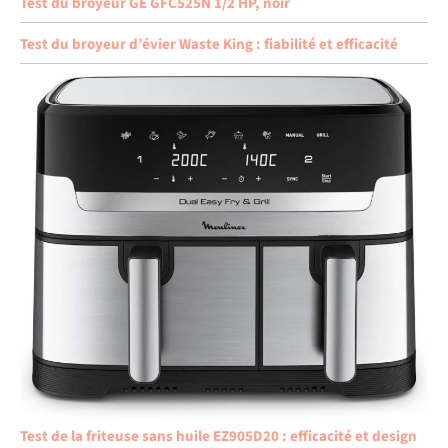
Test du broyeur GE GFC525N 1/2 HP, noir
Test du broyeur d’évier Waste King : fiabilité et efficacité
Test de la friteuse sans huile EZ905D20 : efficacité et design