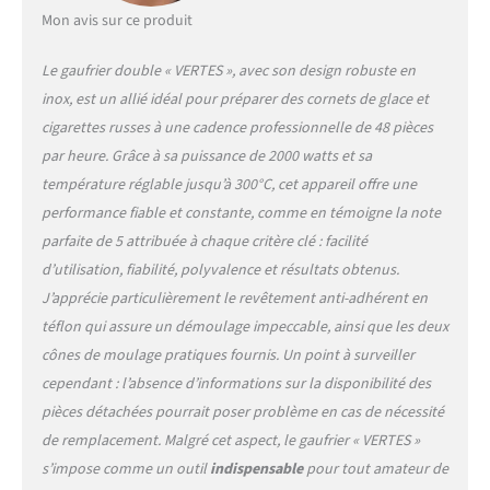
téflon de haute qualité
Mon avis sur ce produit
empêche la pâte d'adhérer à
la surface du gaufrier. Les
Le gaufrier double « VERTES », avec son design robuste en
gaufres sont ainsi plus
inox, est un allié idéal pour préparer des cornets de glace et
faciles à retirer et le gaufrier
cigarettes russes à une cadence professionnelle de 48 pièces
est plus facile à nettoyer.
CAPACITÉ DE PRODUCTION
par heure. Grâce à sa puissance de 2000 watts et sa
ÉLEVÉE: Le gaufrier à cornet
température réglable jusqu’à 300°C, cet appareil offre une
chauffe très rapidement et
performance fiable et constante, comme en témoigne la note
permet une production
parfaite de 5 attribuée à chaque critère clé : facilité
efficace de 48 gaufres par
heure. 2 cônes de moulage
d’utilisation, fiabilité, polyvalence et résultats obtenus.
sont inclus. Vous gérez un
J’apprécie particulièrement le revêtement anti-adhérent en
café, un restaurant, un
téflon qui assure un démoulage impeccable, ainsi que les deux
hôtel, un service de
cônes de moulage pratiques fournis. Un point à surveiller
restauration ou un food
truck ? Alors ce gaufrier est
cependant : l’absence d’informations sur la disponibilité des
assurément le bon choix.
pièces détachées pourrait poser problème en cas de nécessité
SÛR À UTILISER, RAPIDE À
de remplacement. Malgré cet aspect, le gaufrier « VERTES »
NETTOYER: Le gaufrier a des
s’impose comme un outil
indispensable
pour tout amateur de
pieds antidérapants et une