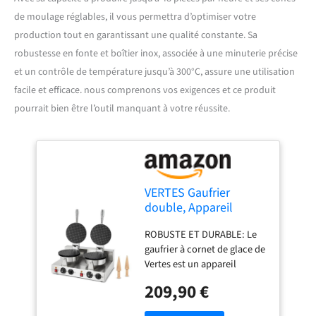
de moulage réglables, il vous permettra d’optimiser votre
production tout en garantissant une qualité constante. Sa
robustesse en fonte et boîtier inox, associée à une minuterie précise
et un contrôle de température jusqu’à 300°C, assure une utilisation
facile et efficace. nous comprenons vos exigences et ce produit
pourrait bien être l’outil manquant à votre réussite.
VERTES Gaufrier
double, Appareil
Cornets de Glace
ROBUSTE ET DURABLE: Le
Professionnel, 48
gaufrier à cornet de glace de
Pièces/Heure, 2 Cônes
Vertes est un appareil
de moulage, Réglable
professionnel pour la
0-300°C, Minuterie,
209,90 €
gastronomie avec une
Anti-Adhérent,
puissance de 2000 watts et
Cornetterie en Fonte