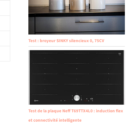
Test : broyeur SINKY silencieux 0, 75CV
Test de la plaque Neff T69TTX4L0 : induction flex
et connectivité intelligente