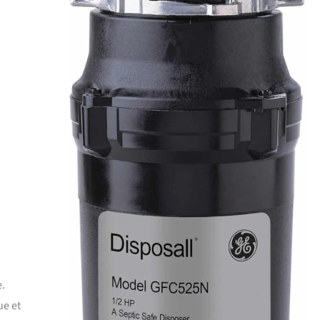
e.
ue et