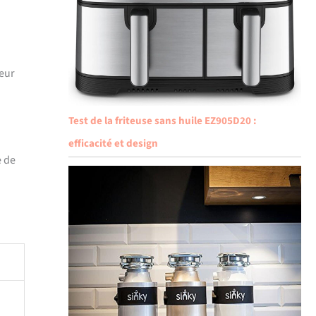
teur
Test de la friteuse sans huile EZ905D20 :
efficacité et design
e de