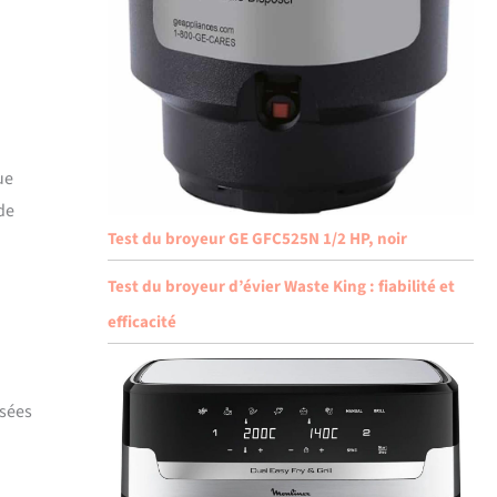
ue
 de
Test du broyeur GE GFC525N 1/2 HP, noir
Test du broyeur d’évier Waste King : fiabilité et
efficacité
isées