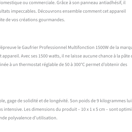
n domestique ou commerciale. Grâce à son panneau antiadhésif, il
résultats impeccables. Découvrons ensemble comment cet appareil
aite de vos créations gourmandes.
à l’épreuve le Gaufrier Professionnel Multifonction 1500W de la marq
t appareil. Avec ses 1500 watts, il ne laisse aucune chance à la pâte
inée à un thermostat réglable de 50 à 300°C permet d’obtenir des
le, gage de solidité et de longévité. Son poids de 9 kilogrammes lui
lus intensive. Les dimensions du produit – 10 x 1 x 5 cm – sont optim
de polyvalence d’utilisation.