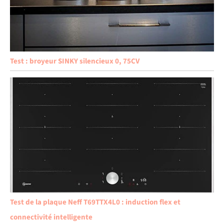
Test : broyeur SINKY silencieux 0, 75CV
Test de la plaque Neff T69TTX4L0 : induction flex et
connectivité intelligente