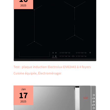
2025
Test : plaque induction Electrolux EIV63443 à 4 foyers
Cuisine équipée
,
Électroménager
Jan
17
2025