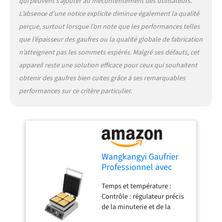
qui peuvent s’ajouter au mécontentement des utilisateurs.
; soigné, beau sans
L’absence d’une notice explicite diminue également la qualité
interférence. Le niveau de
perçue, surtout lorsque l’on note que les performances telles
sécurité est également
amélioré. Poignée épaisse
que l’épaisseur des gaufres ou la qualité globale de fabrication
avec dissipation sûre de la
n’atteignent pas les sommets espérés. Malgré ses défauts, cet
chaleur. Large application :
appareil reste une solution efficace pour ceux qui souhaitent
gaufres carrées, douces à
obtenir des gaufres bien cuites grâce à ses remarquables
l'intérieur et croustillantes à
l'extérieur avec un goût
performances sur ce critère particulier.
particulier, un arrière-goût
sans fin et une odeur
séduisante. Chocolat,
bonbons et autres
décorations peuvent être
ajoutés librement pour
Wangkangyi Gaufrier
ajouter du goût aux gaufres
Professionnel avec
chaudes. Bon choix pour les
Plaques de Cuisson
boulangeries, restaurants,
Temps et température :
Antiadhésives, 50-300
kiosques, cantines, etc.
Contrôle : régulateur précis
°C en Continu, 4
de la minuterie et de la
Pièces, Moderne, Acier
température avec une
Inoxydable, Stainless