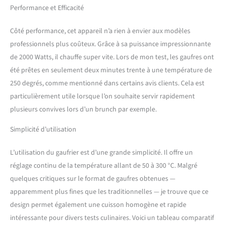
Performance et Efficacité
nettoyer. Qualité améliorée
: la zone de chauffage et de
régulation sont séparées
Côté performance, cet appareil n’a rien à envier aux modèles
pour éviter les risques de
professionnels plus coûteux. Grâce à sa puissance impressionnante
brûlure. Les joints robustes
de 2000 Watts, il chauffe super vite. Lors de mon test, les gaufres ont
et lisses entre deux poêles
été prêtes en seulement deux minutes trente à une température de
assurent une utilisation
apaisante. Quatre
250 degrés, comme mentionné dans certains avis clients. Cela est
coussinets de pieds restent
particulièrement utile lorsque l’on souhaite servir rapidement
stables à la machine. Stable
plusieurs convives lors d’un brunch par exemple.
et durable : corps de la
machine et gaine en fil
Simplicité d’utilisation
d'acier inoxydable, facile à
nettoyer et adapté pour des
L’utilisation du gaufrier est d’une grande simplicité. Il offre un
heures de travail prolongées
réglage continu de la température allant de 50 à 300 °C. Malgré
; soigné, beau sans
interférence. Le niveau de
quelques critiques sur le format de gaufres obtenues —
sécurité est également
apparemment plus fines que les traditionnelles — je trouve que ce
amélioré. Poignée épaisse
design permet également une cuisson homogène et rapide
avec dissipation sûre de la
intéressante pour divers tests culinaires. Voici un tableau comparatif
chaleur. Large application :