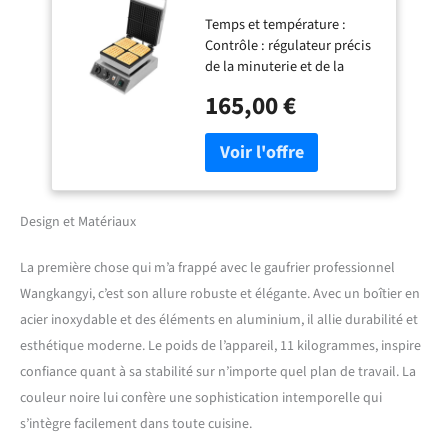
Plaques de Cuisson
Temps et température :
Antiadhésives, 50-300
Contrôle : régulateur précis
°C en Continu, 4
de la minuterie et de la
Pièces, Moderne, Acier
température avec une
Inoxydable, Stainless
165,00 €
échelle claire de 0 à 5
Steel
minutes et 50 ~ 300 °C. La
lumière LED indique l'état
de chauffage. Alarme claire
et mélodieuse lorsque la
gaufre est prête, plus besoin
Design et Matériaux
d'attendre à côté. PANS
NON-STICK PANS : poêles
La première chose qui m’a frappé avec le gaufrier professionnel
chauffantes pour de
Wangkangyi, c’est son allure robuste et élégante. Avec un boîtier en
délicieuses gaufres (2/4
pièces chacune). Le
acier inoxydable et des éléments en aluminium, il allie durabilité et
revêtement en téflon
esthétique moderne. Le poids de l’appareil, 11 kilogrammes, inspire
antiadhésif permet une
confiance quant à sa stabilité sur n’importe quel plan de travail. La
meilleure mise en forme et
couleur noire lui confère une sophistication intemporelle qui
garde votre espace propre et
bien rangé sans passer
s’intègre facilement dans toute cuisine.
beaucoup de temps à