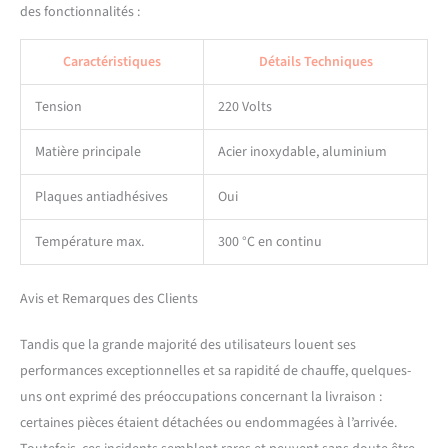
gaufres carrées, douces à
des fonctionnalités :
l'intérieur et croustillantes à
l'extérieur avec un goût
Caractéristiques
Détails Techniques
particulier, un arrière-goût
sans fin et une odeur
Tension
220 Volts
séduisante. Chocolat,
bonbons et autres
Matière principale
Acier inoxydable, aluminium
décorations peuvent être
ajoutés librement pour
Plaques antiadhésives
Oui
ajouter du goût aux gaufres
chaudes. Bon choix pour les
boulangeries, restaurants,
Température max.
300 °C en continu
kiosques, cantines, etc.
Avis et Remarques des Clients
Tandis que la grande majorité des utilisateurs louent ses
performances exceptionnelles et sa rapidité de chauffe, quelques-
uns ont exprimé des préoccupations concernant la livraison :
certaines pièces étaient détachées ou endommagées à l’arrivée.