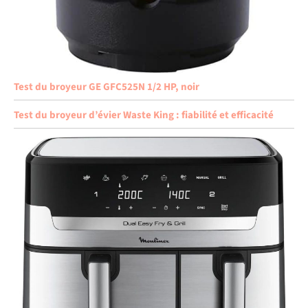
Test du broyeur GE GFC525N 1/2 HP, noir
Test du broyeur d’évier Waste King : fiabilité et efficacité