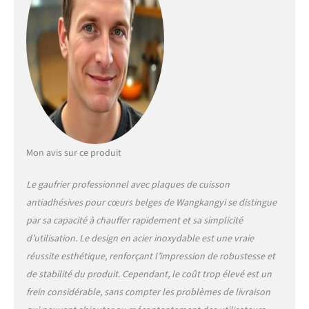
pièces chacune). Le
revêtement en téflon
antiadhésif permet une
meilleure mise en forme et
garde votre espace propre et
bien rangé sans passer
beaucoup de temps à
nettoyer. Qualité améliorée
: la zone de chauffage et de
régulation sont séparées
pour éviter les risques de
Mon avis sur ce produit
brûlure. Les joints robustes
et lisses entre deux poêles
Le gaufrier professionnel avec plaques de cuisson
assurent une utilisation
apaisante. Quatre
antiadhésives pour cœurs belges de Wangkangyi se distingue
coussinets de pieds restent
par sa capacité à chauffer rapidement et sa simplicité
stables à la machine. Stable
d’utilisation. Le design en acier inoxydable est une vraie
et durable : corps de la
réussite esthétique, renforçant l’impression de robustesse et
machine et gaine en fil
de stabilité du produit. Cependant, le coût trop élevé est un
d'acier inoxydable, facile à
nettoyer et adapté pour des
frein considérable, sans compter les problèmes de livraison
heures de travail prolongées