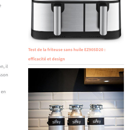
e
i
Test de la friteuse sans huile EZ905D20 :
efficacité et design
n, il
isson
 en
n