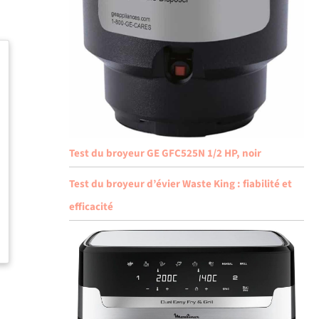
Test du broyeur GE GFC525N 1/2 HP, noir
Test du broyeur d’évier Waste King : fiabilité et
efficacité