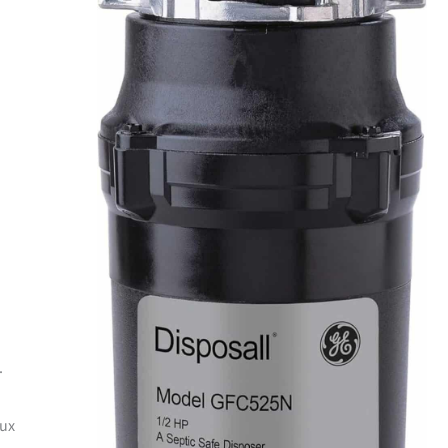
.
eux