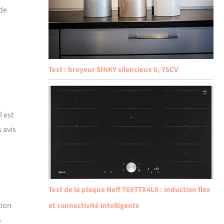
 de
Test : broyeur SINKY silencieux 0, 75CV
l est
 avis
Test de la plaque Neff T69TTX4L0 : induction flex
tion
et connectivité intelligente
s