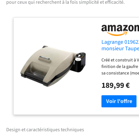
pour ceux qui recherchent à la fois simplicité et efficacité.
Lagrange 019622
monsieur Taup
Créé et construit à 
finition de la gaufre
sa consistance (moe
d'aluminium permett
189,99 €
dessinée. Un revête
se démoulent ainsi p
le signal sonore ind
prête. Multifonction
Gaufrettes & Croque
Rhône Un appareil d'
réglage électronique
Design et caractéristiques techniques
croustillante). Un 
une bonne répartiti