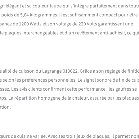
n élégant et sa couleur taupe qui s’intègre parfaitement dans tout
he la pâte de coller. Les gaufres se démoulent ainsi plus facilement. Un
facile à utiliser: Le voyant vert et le signal sonore indiquent la fin du
n poids de 5,64 kilogrammes, il est suffisamment compact pour être
s avertissent lorsque votre gaufre est prête. Une cuisson homogène:
ssance de 1200 Watts et son voltage de 220 Volts garantissent une
sible sur socle pour une bonne répartition de la pâte. Un appareil
 à nettoyer: Avec la même expertise, changez de recette et réalisez des
 de plaques interchangeables et d’un revêtement anti-adhésif, ce qu
oque monsieur. Pour cela, il suffit de changer les plaques. Faciles à
s amovibles et revêtues d'antiadhésif passent au lave-vaisselle. Plaques
’aluminium avec revêtement antiadhésif Multifonction : plaques
ton de réglage de la finition (moelleux / croustillant) Molette de réglage
 Voyant orange de mise sous tension Voyant vert et signal sonore de fin
ualité de cuisson du Lagrange 019622. Grâce à son réglage de finitio
fin de cuisson Boutons d’éjection des plaques Poignées en bakélite
ssance : 1200 W Dimensions: 35 x 31 x 14,5 cm
s selon les préférences personnelles. Le signal sonore de fin de cu
assez. Les avis clients confirment cette performance : les gaufres se
ps. La répartition homogène de la chaleur, assurée par les plaques
ation.
eurs de cuisine variée. Avec ses trois jeux de plaques, il permet no