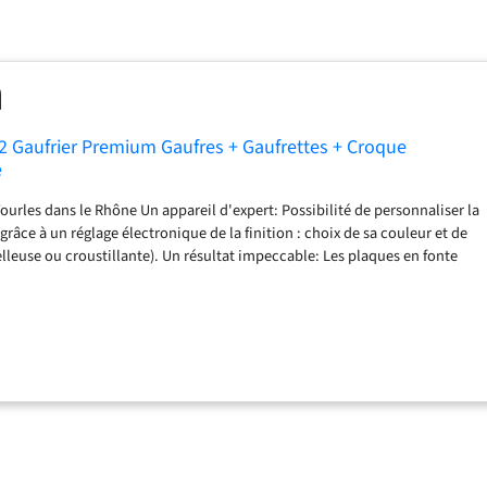
 Gaufrier Premium Gaufres + Gaufrettes + Croque
e
Vourles dans le Rhône Un appareil d'expert: Possibilité de personnaliser la
 grâce à un réglage électronique de la finition : choix de sa couleur et de
lleuse ou croustillante). Un résultat impeccable: Les plaques en fonte
ent d'avoir une bonne répartition de la chaleur et une gaufre bien
ment antiadhésif double couche empêche la pâte de coller. Les gaufres
lus facilement. Un appareil pratique et facile à utiliser: Le voyant vert et
iquent la fin du préchauffage et vous avertissent lorsque votre gaufre est
: plaques interchangeables (appareil livré ave un jeu de plauqes Gaufres,
monsieur) Couleur du produit : Taupe Créé et construit à Vourles dans le
expert: Possibilité de personnaliser la finition de la gaufre grâce à un
 de la finition : choix de sa couleur et de sa consistance (moelleuse ou
résultat impeccable: Les plaques en fonte d'aluminium permettent d'avoir
on de la chaleur et une gaufre bien dessinée. Un revêtement antiadhésif