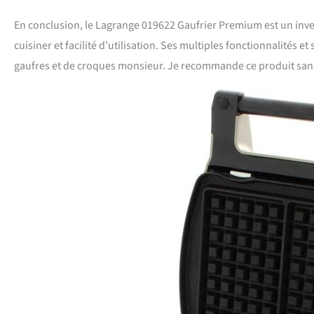
En conclusion, le Lagrange 019622 Gaufrier Premium est un inve
cuisiner et facilité d’utilisation. Ses multiples fonctionnalités
gaufres et de croques monsieur. Je recommande ce produit sans