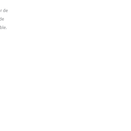
r de
 de
ble.