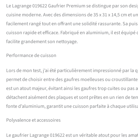
Le Lagrange 019622 Gaufrier Premium se distingue par son desig
double couche empêc
appareil pratique et 
cuisine moderne. Avec des dimensions de 35 x 31 x 14,5 cm et u
préchauffage et vou
facilement rangé tout en offrant une solidité rassurante. Sa pui
L'appareil est réver
polyvalent et facile
cuisson rapide et efficace. Fabriqué en aluminium, il est équipé
gaufrettes ou des cr
facilite grandement son nettoyage.
nettoyer, les plaque
massives en fonte d
Performance de cuisson
interchangeables Bou
du degré de cuisson
Lors de mon test, j’ai été particulièrement impressionné par la q
de préchauffage et 
Cordon amovible Pui
permet de choisir entre des gaufres moelleuses ou croustillante
est un atout majeur, évitant ainsi les gaufres trop cuites ou pas 
détachent aisément des plaques et sont prêtes en un rien de tem
fonte d’aluminium, garantit une cuisson parfaite à chaque utilis
Polyvalence et accessoires
Le gaufrier Lagrange 019622 est un véritable atout pour les amat